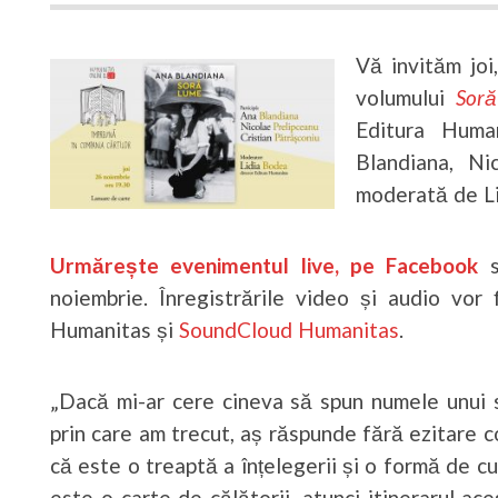
Vă invităm joi
volumului
Sor
Editura Huma
Blandiana, Ni
moderată de Li
Urmărește evenimentul live, pe Facebook
s
noiembrie. Înregistrările video și audio vor 
Humanitas și
SoundCloud Humanitas
.
„Dacă mi-ar cere cineva să spun numele unui s
prin care am trecut, aș răspunde fără ezitare 
că este o treaptă a înțelegerii și o formă de 
este o carte de călătorii, atunci itinerarul ac