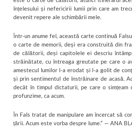
înțelesului și nefericirii lumii prin care am t
devenit repere ale schimbării mele.
Într-un anume fel, această carte continuă Fals
o carte de memorii, deși era construită din fr
de călătorii, deși capitolele ei descriu întâm
străinătate, cu întreaga greutate pe care o ave
amestecul lumilor l-a erodat și l-a golit de conți
și prin sentimentul de înstrăinare de acasă. 
decât în timpul dictaturii, pe care o simțeam 
profunzime, ca acum.
În Fals tratat de manipulare am încercat să co
țării. Acum este vorba despre lume.“ — ANA