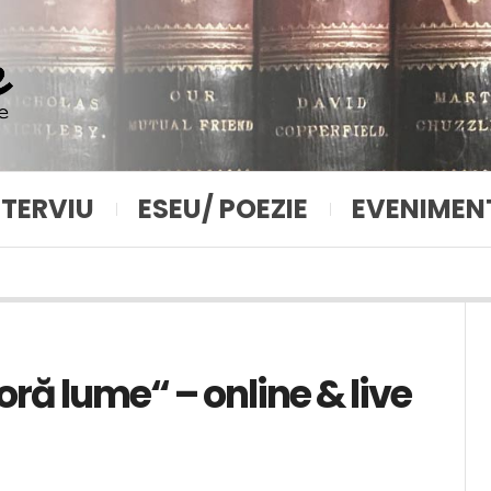
NTERVIU
ESEU/ POEZIE
EVENIMEN
ră lume“ – online & live