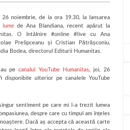
, 26 noiembrie, de la ora 19.30, la lansarea
ă lume
de Ana Blandiana, recent apărut la
nitas. O întâlnire #online #live cu Ana
colae Prelipceanu și Cristian Pătrășconiu,
dia Bodea, directorul Editurii Humanitas.
au pe
canalul YouTube Humanitas
, joi, 26
fi disponibile ulterior pe canalele YouTube
ingur sentiment pe care mi l-a trezit lumea
compasiunea, despre care cu timpul am înțeles
cunoaștere. Dacă aș accepta că această carte
estora leagă între ele punctele de sprijin ale