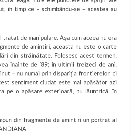
recut, în timp ce – schimbându-se – acestea au
ul tratat de manipulare. Așa cum aceea nu era
agmente de amintiri, aceasta nu este o carte
plări din străinătate. Folosesc acest termen,
a înainte de ’89; în ultimii treizeci de ani,
nut – nu numai prin dispariția frontierelor, ci
Acest sentiment ciudat este mai apăsător azi
ca pe o apăsare exterioară, nu lăuntrică, în
mpun din fragmente de amintiri un portret al
 BLANDIANA