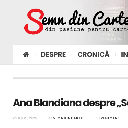
DESPRE
CRONICĂ
I
Ana Blandiana despre „So
25 NOV., 2020
de
SEMNDINCARTE
în
EVENIMENT