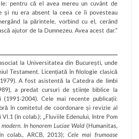
ele: pentru că el avea mereu un cuvânt de
ile și nu era absent la ceea ce îi povesteau
ergând la părintele, vorbind cu el, cerând
ească ajutor de la Dumnezeu. Avea acest dar.”
sociat la Universitatea din București, unde
iul Testament. Licențiată în filologie clasică
 (1979). A fost asistentă la Catedra de limbi
89), a predat cursuri de științe biblice la
i (1991‑2004). Cele mai recente publicații:
ă în comitetul de coordonare și revizie al
și VI.1 (în colab.); „Fluviile Edenului, între Pom
i modern. In honorem Luciae Wald
(Humanitas,
(în colab., ARCB, 2013);
Cele mai frumoase