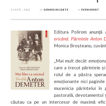
19 APR., 2022
de
SEMNDINCARTE
în
EVENIMENT
Editura Polirom anunţă a
oricând. Părintele Anton 
Monica Broșteanu, cuvân
„Mai mult decât emoționant
care a trecut părintele și
rolul de a păstra spera
emoționante nici paginile
mucenicia părintelui în
pastorală, devotamentul și
căutau ca pe un intercesor de maximă efici