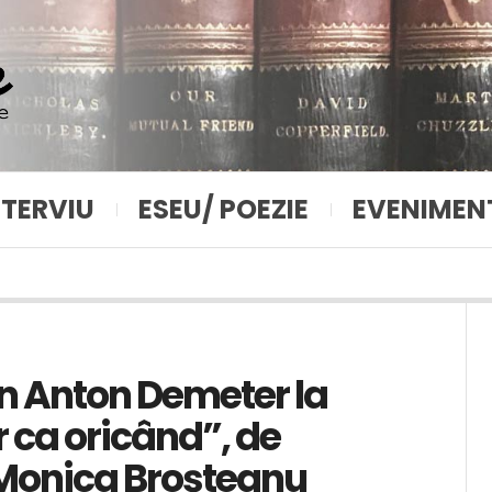
NTERVIU
ESEU/ POEZIE
EVENIMEN
an Anton Demeter la
r ca oricând”, de
 Monica Broșteanu