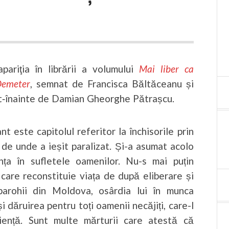
pariţia în librării a volumului
Mai liber ca
Demeter
, semnat de Francisca Băltăceanu și
t‑înainte de Damian Gheorghe Pătrașcu.
 este capitolul referitor la închisorile prin
 de unde a ieșit paralizat. Și-a asumat acolo
nța în sufletele oamenilor. Nu-s mai puțin
 care reconstituie viața de după eliberare și
 parohii din Moldova, osârdia lui în munca
 dăruirea pentru toți oamenii necăjiți, care-l
ență. Sunt multe mărturii care atestă că