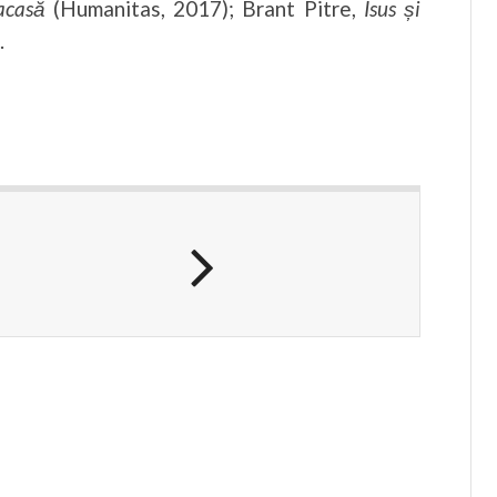
i acasă
(Humanitas, 2017); Brant Pitre,
Isus și
.