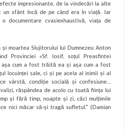
t efecte impresionante, de la vindecări la alte
t un sfânt încă de pe când era în viață. Iar
u o documentare cvasiexhaustivă, viața de
ța și moartea Slujitorului lui Dumnezeu Anton
nd Provinciei «Sf. Iosif, soțul Preasfintei
, așa cum a fost trăită ea și așa cum a fost
 locuinței sale, ci și pe acela al inimii și al
ice vârstă, condiție socială și confesiune…
alizi, răspândea de acolo cu toată ființa lui
p și fără timp, noapte și zi, căci mulțimile
ce nici măcar să‑și tragă sufletul.” (Damian