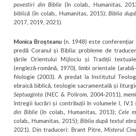
povestiri din Biblie
(în colab., Humanitas, 20
biblică
(în colab., Humanitas, 2015);
Biblia după
2017, 2019, 2021).
Monica Broșteanu
(n. 1948) este conferențiar 
predă Coranul și Biblia: probleme de traducer
țările Orientului Mijlociu și Tradiții textua
(engleză‑română, 1970), limbi orientale (arabă
filologie (2003). A predat la Institutul Teol
ebraică biblică, teologie sacramentală și liturgic
Septuaginta
(NEC & Polirom, 2004‑2011), membr
întregii lucrări și contribuții în volumele I, IV.1 
din Biblie
(în colab., Humanitas, 2013);
Cele m
colab., Humanitas, 2015);
Biblia după textul ebra
2021). Din traduceri: Brant Pitre,
Misterul Ci