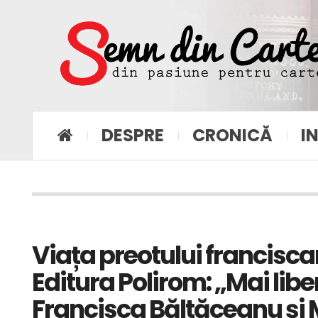
DESPRE
CRONICĂ
I
Viața preotului francisc
Editura Polirom: „Mai libe
Francisca Băltăceanu și