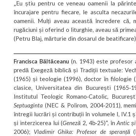
„Eu știu pentru ce veneau oamenii la părint
încurajare pentru fiecare, le asculta necazur
oamenii. Mulți aveau această încredere că, m
rugăciuni și oferind o liturghie, aveau să prim
(Petru Blaj, mărturie din dosarul de beatificare)
Francisca Băltăceanu
(n. 1943) este profesor a
predă Exegeză biblică și Tradiții textuale: Vech
(1965) și teologie (1996), doctor în filologie
clasice, Universitatea din București (1965‑19
Institutul Teologic Romano‑Catolic, Bucureșt
Septuaginta
(NEC & Polirom, 2004‑2011), membr
întregii lucrări și contribuții în volumele I, IV.1 
și interzicerea lui (
Geneză
2, 4b‑25)”, în
Antic ș
2006);
Vladimir Ghika: Profesor de speranță