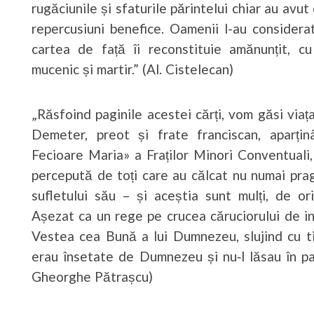
rugăciunile și sfaturile părintelui chiar au avu
repercusiuni benefice. Oamenii l-au considera
cartea de față îi reconstituie amănunțit, c
mucenic și martir.” (Al. Cistelecan)
„Răsfoind paginile acestei cărți, vom găsi via
Demeter, preot și frate franciscan, aparținâ
Fecioare Maria» a Fraților Minori Conventuali
percepută de toți care au călcat nu numai pragul
sufletului său – și aceștia sunt mulți, de or
Așezat ca un rege pe crucea căruciorului de inv
Vestea cea Bună a lui Dumnezeu, slujind cu tim
erau însetate de Dumnezeu și nu‑l lăsau în pa
Gheorghe Pătrașcu)