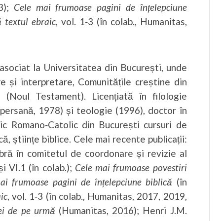
13);
Cele mai frumoase pagini de înțelepciune
 textul ebraic
, vol. 1‑3 (în colab., Humanitas,
asociat la Universitatea din București, unde
e și interpretare, Comunitățile creștine din
le (Noul Testament). Licențiată în filologie
‑persană, 1978) și teologie (1996), doctor în
ogic Romano‑Catolic din București cursuri de
ă, științe biblice. Cele mai recente publicații:
ă în comitetul de coordonare și revizie al
și VI.1 (în colab.);
Cele mai frumoase povestiri
ai frumoase pagini de înțelepciune biblică
(în
ic
, vol. 1‑3 (în colab., Humanitas, 2017, 2019,
nei de pe urmă
(Humanitas, 2016); Henri J.M.