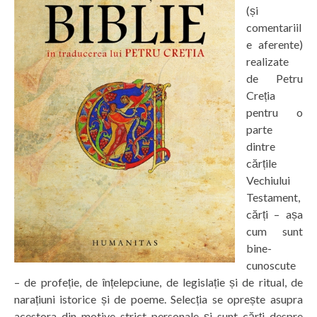
(și
comentariil
e aferente)
realizate
de Petru
Creția
pentru o
parte
dintre
cărțile
Vechiului
Testament,
cărți – așa
cum sunt
bine-
cunoscute
– de profeție, de înțelepciune, de legislație și de ritual, de
narațiuni istorice și de poeme. Selecția se oprește asupra
acestora din motive strict personale și sunt cărți despre