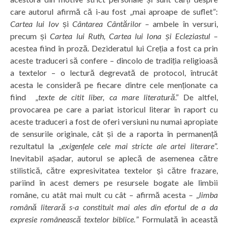
care autorul afirmă că i-au fost „mai aproape de suflet”:
Cartea lui Iov
și
Cântarea Cântărilor
– ambele în versuri,
precum și
Cartea lui Ruth, Cartea lui Iona și Ecleziastul
–
acestea fiind în proză. Dezideratul lui Creția a fost ca prin
aceste traduceri să confere – dincolo de tradiția religioasă
a textelor – o lectură degrevată de protocol, întrucât
acesta le consideră pe fiecare dintre cele menționate ca
fiind „
texte de citit liber, ca mare literatură
.” De altfel,
provocarea pe care a pariat istoricul literar în raport cu
aceste traduceri a fost de oferi versiuni nu numai apropiate
de sensurile originale, cât și de a raporta în permanență
rezultatul la „
exigențele cele mai stricte ale artei literare
”.
Inevitabil așadar, autorul se aplecă de asemenea către
stilistică, către expresivitatea textelor și către frazare,
pariind în acest demers pe resursele bogate ale limbii
române, cu atât mai mult cu cât – afirmă acesta – „
limba
română literară s-a constituit mai ales din efortul de a da
expresie românească textelor biblice.
” Formulată în această