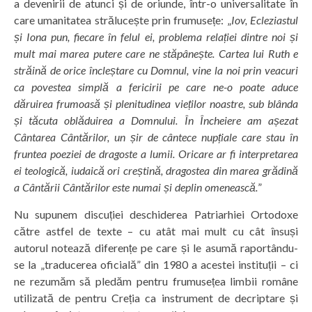
a devenirii de atunci și de oriunde, într-o universalitate în
care umanitatea strălucește prin frumusețe: „
Iov, Ecleziastul
și Iona pun, fiecare în felul ei, problema relației dintre noi și
mult mai marea putere care ne stăpânește. Cartea lui Ruth e
străină de orice încleștare cu Domnul, vine la noi prin veacuri
ca povestea simplă a fericirii pe care ne-o poate aduce
dăruirea frumoasă și plenitudinea vieților noastre, sub blânda
și tăcuta oblăduirea a Domnului. În Încheiere am așezat
Cântarea Cântărilor, un șir de cântece nupțiale care stau în
fruntea poeziei de dragoste a lumii. Oricare ar fi interpretarea
ei teologică, iudaică ori creștină, dragostea din marea grădină
a Cântării Cântărilor este numai și deplin omenească.
”
Nu supunem discuției deschiderea Patriarhiei Ortodoxe
către astfel de texte – cu atât mai mult cu cât însuși
autorul notează diferențe pe care și le asumă raportându-
se la „traducerea oficială” din 1980 a acestei instituții – ci
ne rezumăm să pledăm pentru frumusețea limbii române
utilizată de pentru Creția ca instrument de decriptare și