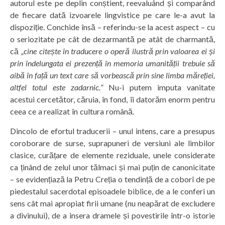
autorul este pe deplin conștient, reevaluând și comparând
de fiecare dată izvoarele lingvistice pe care le-a avut la
dispoziție. Conchide însă – referindu-se la acest aspect – cu
o seriozitate pe cât de dezarmantă pe atât de charmantă,
că „
cine citește în traducere o operă ilustră prin valoarea ei și
prin îndelungata ei prezență în memoria umanității trebuie să
aibă în față un text care să vorbească prin sine limba măreției,
altfel totul este zadarnic.
” Nu-i putem imputa vanitate
acestui cercetător, căruia, în fond, îi datorăm enorm pentru
ceea ce a realizat în cultura română.
Dincolo de efortul traducerii – unul intens, care a presupus
coroborare de surse, suprapuneri de versiuni ale limbilor
clasice, curățare de elemente reziduale, unele considerate
ca ținând de zelul unor tălmaci și mai puțin de canonicitate
– se evidențiază la Petru Creția o tendință de a coborî de pe
piedestalul sacerdotal episoadele biblice, de a le conferi un
sens cât mai apropiat firii umane (nu neapărat de excludere
a divinului), de a insera dramele și povestirile într-o istorie