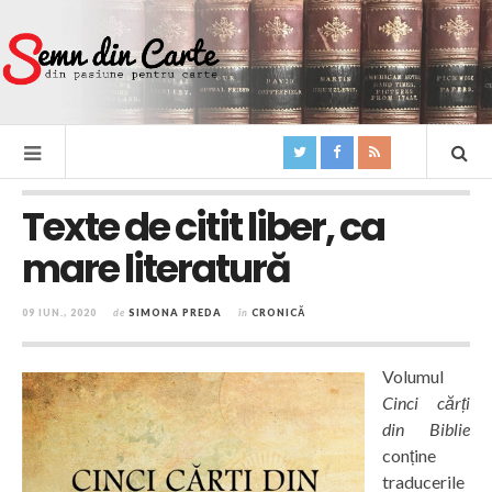
Texte de citit liber, ca
mare literatură
09 IUN., 2020
de
SIMONA PREDA
în
CRONICĂ
Volumul
Cinci cărți
din Biblie
conține
traducerile