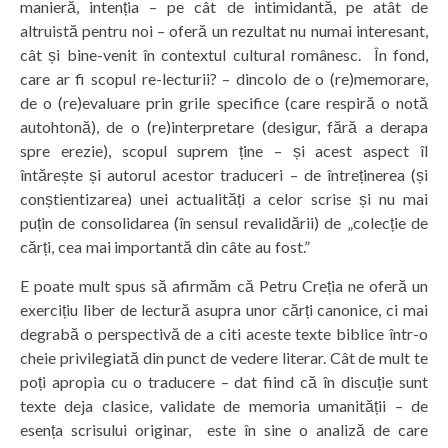
manieră, intenția – pe cât de intimidantă, pe atât de
altruistă pentru noi – oferă un rezultat nu numai interesant,
cât și bine-venit în contextul cultural românesc. În fond,
care ar fi scopul re-lecturii? – dincolo de o (re)memorare,
de o (re)evaluare prin grile specifice (care respiră o notă
autohtonă), de o (re)interpretare (desigur, fără a derapa
spre erezie), scopul suprem ține – și acest aspect îl
întărește și autorul acestor traduceri – de întreținerea (și
conștientizarea) unei actualități a celor scrise și nu mai
puțin de consolidarea (în sensul revalidării) de „colecție de
cărți, cea mai importantă din câte au fost.”
E poate mult spus să afirmăm că Petru Creția ne oferă un
exercițiu liber de lectură asupra unor cărți canonice, ci mai
degrabă o perspectivă de a citi aceste texte biblice într-o
cheie privilegiată din punct de vedere literar. Cât de mult te
poți apropia cu o traducere – dat fiind că în discuție sunt
texte deja clasice, validate de memoria umanității – de
esența scrisului originar, este în sine o analiză de care