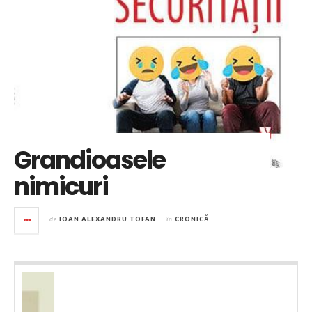
Grandioasele
nimicuri
de
IOAN ALEXANDRU TOFAN
în
CRONICĂ