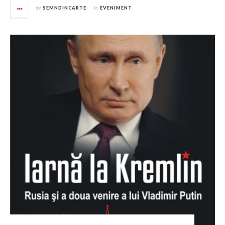
de
SEMNDINCARTE
în
EVENIMENT