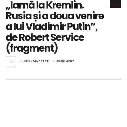
„Iarnă la Kremlin.
Rusia și a doua venire
a lui Vladimir Putin”,
de Robert Service
(fragment)
de
SEMNDINCARTE
în
EVENIMENT