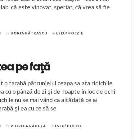
lab, că este vinovat, speriat, că vrea să fie
0
de
HORIA PĂTRAȘCU
în
ESEU/ POEZIE
ea pe faţă
 o tarabă pătrunjelul ceapa salata ridichile
 cu o pânză de zi şi de noapte în loc de ochi
ichile nu se mai vând ca altădată ce ai
arabă şi ea cu ce să se
0
de
VIORICA RĂDUȚĂ
în
ESEU/ POEZIE