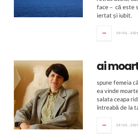
face – că este s
iertat și iubit.
30 IUL. 202
ai moart
spune femeia cât
ea vinde moartea
salata ceapa rid
întreabă de la t
28 IUL. 202