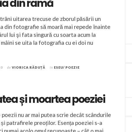
ia din ramă
trâni uitarea trecuse de zborul păsării un
ea din fotografie să moară mai repede înainte
rul lui şi fata singură cu soarta acum la
 mâini se uita la fotografia cu ei doi nu
20
de
VIORICA RĂDUȚĂ
în
ESEU/ POEZIE
tea și moartea poeziei
e poezii nu ar mai putea scrie decât scândurile
și patrafirele preoților. Esența poeziei s-a
ăci numai acolo omul recunoaște – cât o mai