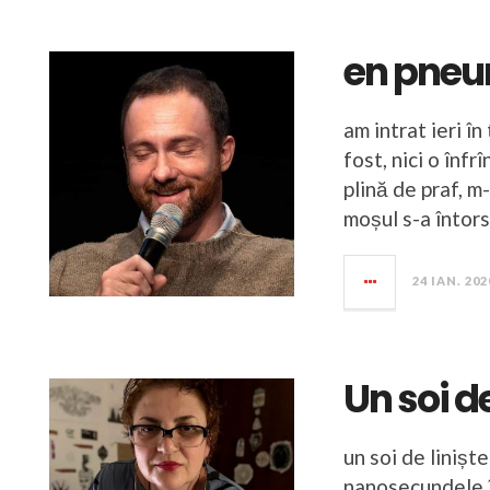
en pneu
am intrat ieri în
fost, nici o înfr
plină de praf, m
moșul s-a întors
24 IAN. 202
Un soi de
un soi de liniște
nanosecundele în