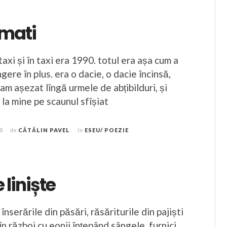
mati
 taxi și în taxi era 1990. totul era așa cum a
îngere în plus. era o dacie, o dacie încinsă,
-am așezat lîngă urmele de abțibilduri, și
 la mine pe scaunul sfîșiat
0
de
CĂTĂLIN PAVEL
în
ESEU/ POEZIE
 liniște
 înserările din păsări, răsăriturile din pajiști
 război cu eonii înțepând sângele, furnici