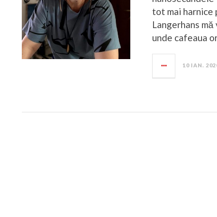
tot mai harnice 
Langerhans mă vo
unde cafeaua or
10 IAN. 202