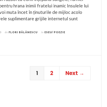
pentru hrana inimii fratelui inamic Insulele lui
i muta încet în ținuturile de mijloc acolo
ele suplimentare grijile internetul sunt
0
de
FLORI BĂLĂNESCU
în
ESEU/ POEZIE
1
2
Next →