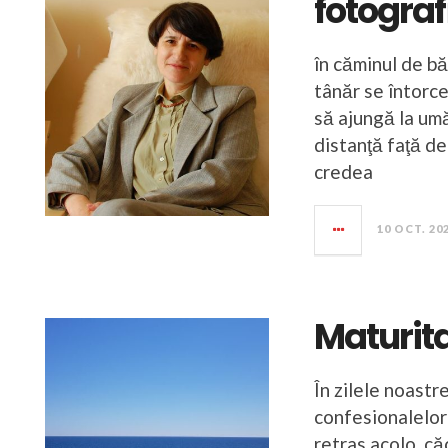
fotograf
în căminul de bă
tânăr se întorc
să ajungă la umă
distanţă faţă de
credea
10 OCT. 20
Maturita
În zilele noastr
confesionalelor 
retras acolo, c