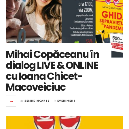
Mihai Copăceanu în
dialog LIVE & ONLINE
cu Ioana Chicet-
Macoveiciuc
de
SEMNDINCARTE
în
EVENIMENT