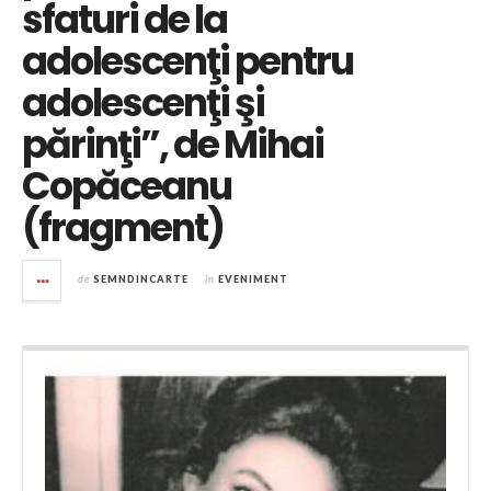
sfaturi de la
adolescenţi pentru
adolescenţi şi
părinţi”, de Mihai
Copăceanu
(fragment)
de
SEMNDINCARTE
în
EVENIMENT