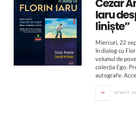
Cezar Am
Iaru des
liniște”
Miercuri, 22 sep
în dialog cu Flo
volumul de poves
colecția Ego. Pr
autografe. Acce
20 SEPT. 2