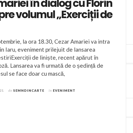
ariei în dialog cu Florin
pre volumul „Exerciții de
tembrie, la ora 18.30, Cezar Amariei va intra
rin Iaru, eveniment prilejuit de lansarea
tiriExerciții de liniște, recent apărut în
oză. Lansarea va fi urmată de o ședință de
sul se face doar cu mască,
021
de
SEMNDINCARTE
în
EVENIMENT