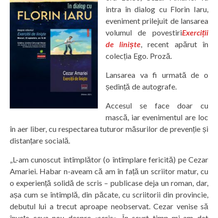
intra în dialog cu Florin Iaru,
eveniment prilejuit de lansarea
volumul de povestiri
Exerciții
de liniște
, recent apărut în
colecția Ego. Proză.
Lansarea va fi urmată de o
ședință de autografe.
Accesul se face doar cu
mască, iar evenimentul are loc
în aer liber, cu respectarea tuturor măsurilor de prevenție și
distanțare socială.
„L-am cunoscut întîmplător (o întîmplare fericită) pe Cezar
Amariei. Habar n-aveam că am în față un scriitor matur, cu
o experiență solidă de scris – publicase deja un roman, dar,
așa cum se întîmplă, din păcate, cu scriitorii din provincie,
debutul lui a trecut aproape neobservat. Cezar venise să
învețe ceva nou despre «scris». În scurt timp mi-am dat