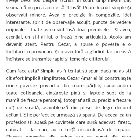
seama că nu prea am ce să îl învăț. Poate lucruri simple și
observații minore. Avea o precizie în compoziție, idei
interesante, spirit de observație ascuțit, puncte de vedere
originale – toate astea sînt însă doar premisele – și avea,
esențial, un stil al lui, o frază bine articulată. Acolo am
devenit atent. Pentru Cezar, a spune o poveste e o
încîntare, o provocare și o aventură a gîndirii. Iar această
încîntare se transmite rapid și temeinic cititorului.
Cum face asta? Simplu, aș fi tentat să spun, dacă nu aș ști
cît efort implică simplitatea. Cezar Amariei își construiește
orice poveste privind-o din toate părțile, cunoscîndu-i
toate cotloanele, cîntărește pînă și laptele supt de la
mamă de fiecare personaj, fotografiază cu precizie fiecare
colț de stradă, asamblează din piese de lego decorul
acțiunii. Știe perfect ce urmează să spună. De aceea, ca un
profesionist, apasă pe cuvintele care sună adecvat, firesc,
natural – dar care au o forță miraculoasă de impact.
Fiecare povestire din volum are un punct din care