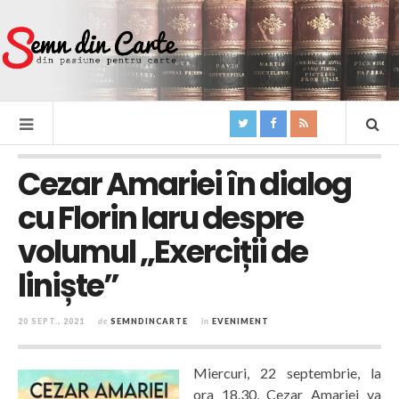
Cezar Amariei în dialog
cu Florin Iaru despre
volumul „Exerciții de
liniște”
20 SEPT., 2021
de
SEMNDINCARTE
în
EVENIMENT
Miercuri, 22 septembrie, la
ora 18.30, Cezar Amariei va