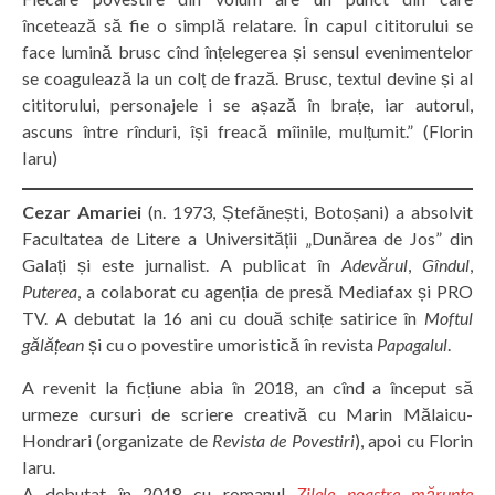
încetează să fie o simplă relatare. În capul cititorului se
face lumină brusc cînd înțelegerea și sensul evenimentelor
se coagulează la un colț de frază. Brusc, textul devine și al
cititorului, personajele i se așază în brațe, iar autorul,
ascuns între rînduri, își freacă mîinile, mulțumit.” (Florin
Iaru)
Cezar Amariei
(n. 1973, Ștefănești, Botoșani) a absolvit
Facultatea de Litere a Universității „Dunărea de Jos” din
Galați și este jurnalist. A publicat în
Adevărul
,
Gîndul
,
Puterea
, a colaborat cu agenția de presă Mediafax și PRO
TV. A debutat la 16 ani cu două schițe satirice în
Moftul
gălățean
și cu o povestire umoristică în revista
Papagalul
.
A revenit la ficțiune abia în 2018, an cînd a început să
urmeze cursuri de scriere creativă cu Marin Mălaicu-
Hondrari (organizate de
Revista de Povestiri
), apoi cu Florin
Iaru.
A debutat în 2018 cu romanul
Zilele noastre mărunte