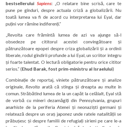
bestsellerului
Sapiens
:
„O relatare bine scrisă, care te
pune pe gînduri, despre actuala criză a globalizării. Nu
toată lumea va fi de acord cu interpretarea lui Eyal, dar
puțini vor rămîne indiferenți.”
„Revolta care frămîntă lumea de azi va ajunge să-l
obsedeze pe cititorul acestei convingătoare și
pătrunzătoare epopei despre criza globalizării și a ordinii
liberale, rodul gîndirii profunde a lui Eyal, un scriitor integru
și foarte talentat. O lectură obligatorie pentru orice cititor
serios.” (
Ehud Barak, fost prim-ministru al Israelului
)
Combinație de reportaj, viniete pătrunzătoare și analize
originale,
Revolta
arată că stînga și dreapta au multe în
comun. Străbătînd lumea de la un capăt la celălalt, Eyal stă
de vorbă cu mineri dezamăgiți din Pennsylvania, grupuri
anarhiste de la periferia Atenei și neonaziști germani și
relatează despre un oraș japonez unde ratele natalității se
prăbușesc și despre familii de refugiați sirieni pe care le-a