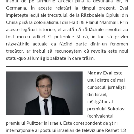
însoțit de pe țărmurile Greciei pînă la destinația lor, în
Germania. În aceste relatări la timpul prezent, Eyal
împletește lecții ale trecutului, de la Războaiele Opiului din
China pînă la colonialismul din Haiti și Planul Marshall. Prin
aceste legături istorice, el arată că rădăcinile revoltei au
fost mereu adînci și puternice și că, în loc să privim
răzvrătirile actuale ca făcînd parte dintr-un fenomen
trecător, ar trebui să recunoaștem că revolta este noul
statu-quo al lumii globalizate în care trăim.
Nadav Eyal
este
unul dintre cei mai
cunoscuți jurnaliști
din Israel,
cîștigător al
premiului Sokolov
(echivalentul
premiului Pulitzer în Israel). Este corespondent de știri
internaționale al postului israelian de televiziune Reshet 13