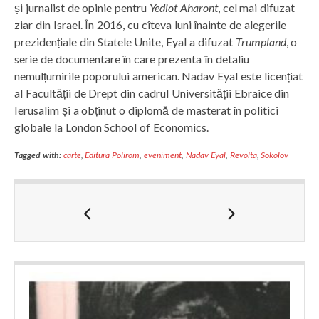
și jurnalist de opinie pentru
Yediot Aharont
, cel mai difuzat
ziar din Israel. În 2016, cu cîteva luni înainte de alegerile
prezidențiale din Statele Unite, Eyal a difuzat
Trumpland
, o
serie de documentare în care prezenta în detaliu
nemulțumirile poporului american. Nadav Eyal este licențiat
al Facultății de Drept din cadrul Universității Ebraice din
Ierusalim și a obținut o diplomă de masterat în politici
globale la London School of Economics.
Tagged with:
carte
,
Editura Polirom
,
eveniment
,
Nadav Eyal
,
Revolta
,
Sokolov