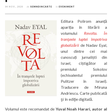
04 NOV., 2020
de
SEMNDINCARTE
în
EVENIMENT
Editura Polirom anunță
apariția în librării a
volumului
Revolta. În
tranşeele luptei împotriva
globalizării
de Nadav Eyal,
unul dintre cei mai
cunoscuți jurnaliști din
Israel, cîștigător al
premiului Sokolov
(echivalentul premiului
Pulitzer în Israel).
Traducere de Miruna
Andriescu. Carte publicată
şi în ediţie digitală.
Volumul este recomandat de
Yuval Noah Harari, autor al