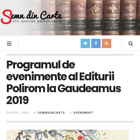
Programul de
evenimente al Editurii
Polirom la Gaudeamus
2019
14 NOV., 2019
de
SEMNDINCARTE
în
EVENIMENT