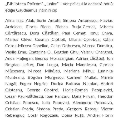
„Biblioteca Polirom”, „Junior” – vor prilejui la această nouă
ediţie Gaudeamus întîlniri cu:
Alina Isac Alak, Sorin Antohi, Simona Antonescu, Flavius
Ardelean, Florin Bican, Bianca Burța-Cernat, Mircea
Cărtărescu, Doru Căstăian, Paul Cernat, Ionuț Chiva,
Marius Chivu, Cosmin Ciotloș, Liliana Corobca, Călin
Cotoi, Mircea Daneliuc, Caius Dobrescu, Mircea Dumitru,
Vasile Ernu, Ecaterina G., Bogdan Ghiu, Valeriu Gherghel,
Anca Hațiegan, Bedros Horasangian, Adrian Lăcătuș, Ion
Bogdan Lefter, Dan Lungu, Maria Manolescu, Ciprian
Măceșaru, Mircea Mihăieș, Mariana Mihuț, Luminița
Munteanu, Bogdan Murgescu, Carmen Mușat, Mirela
Nagâț, Eugen Negrici, Dorica Boltașu Nicolae, Andrei
Oișteanu, George Onofrei, Horia-Roman Patapievici,
Cezar Paul-Bădescu, Ioan Pânzaru, Dana Pîrvan, Theodor
Cristian Popescu, Iulia Popovici, Alexandru Potcoavă,
Cristian Preda, Simona Preda, Grégory Rateau, Victor
Rebengiuc, Costi Rogozanu, Doina Ruști, Andrei Florin