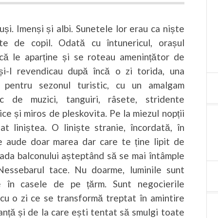
și. Imenși și albi. Sunetele lor erau ca niște
te de copil. Odată cu întunericul, orașul
că le aparține și se roteau amenințător de
și-l revendicau după încă o zi torida, una
 pentru sezonul turistic, cu un amalgam
ic de muzici, tanguiri, râsete, stridente
ce și miros de pleskovita. Pe la miezul nopții
at liniștea. O liniște stranie, încordată, în
e aude doar marea dar care te ține lipit de
rada balconului așteptând să se mai întâmple
Nessebarul tace. Nu doarme, luminile sunt
e în casele de pe țărm. Sunt negocierile
 cu o zi ce se transformă treptat în amintire
nță și de la care ești tentat să smulgi toate