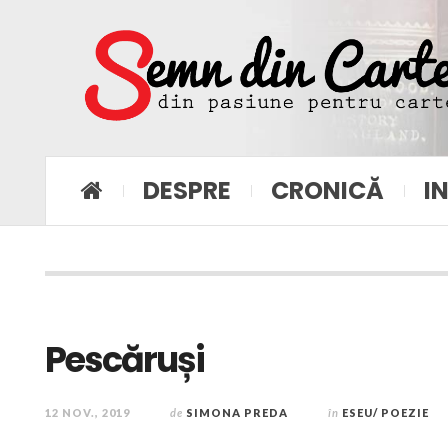
DESPRE
CRONICĂ
I
Pescăruși
12 NOV., 2019
de
SIMONA PREDA
în
ESEU/ POEZIE