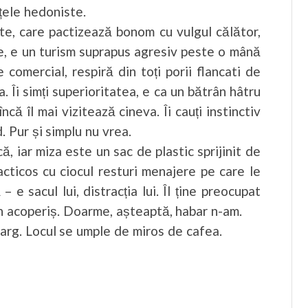
țele hedoniste.
ute, care pactizează bonom cu vulgul călător,
sie, e un turism suprapus agresiv peste o mână
 comercial, respiră din toți porii flancati de
 Îi simți superioritatea, e ca un bătrân hâtru
că îl mai vizitează cineva. Îi cauți instinctiv
. Pur și simplu nu vrea.
că, iar miza este un sac de plastic sprijinit de
cticos cu ciocul resturi menajere pe care le
 e sacul lui, distracția lui. Îl ține preocupat
 acoperiș. Doarme, așteaptă, habar n-am.
larg. Locul se umple de miros de cafea.