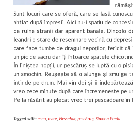
rămăși
Sunt locuri care se oferă, care se lasă cunosc
ahtiat după impresii. Aici nu-i spațiu de conce
de ruine stranii dar aparent banale. Dincolo de
leandri o stare de resemnare vecină cu depresia.
care face tumbe de dragul nepoților, fericit că în
un pic de sacru dar îți întoarce spatele chicotind
În liniștea nopții, un pescăruș se luptă cu o pisi
un smochin. Reușește să o alunge și smulge ta
întinde pe drum. Mai vin doi și îi îndepărtează –
vreo zece minute după care încremeneste pe un
Pe la răsărit au plecat vreo trei pescadoare în 
Tagged with:
eseu
,
mare
,
Nessebar
,
pescăruș
,
Simona Preda