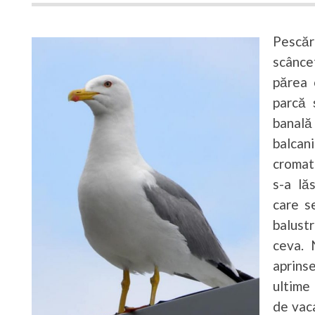
Pescăru
scânce
părea 
parcă 
banală
balcan
cromati
s-a lăs
care s
balust
ceva. 
aprins
ultime
de vaca