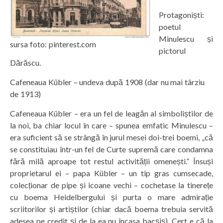
Protagoniști:
poetul
Minulescu și
sursa foto: pinterest.com
pictorul
Dărăscu.
Cafeneaua Kübler – undeva după 1908 (dar nu mai târziu
de 1913)
Cafeneaua Kübler – era un fel de leagăn al simboliștilor de
la noi, ba chiar locul în care – spunea emfatic Minulescu –
era suficient să se strângă în jurul mesei doi-trei boemi, „că
se constituiau într-un fel de Curte supremă care condamna
fără milă aproape tot restul activității omenești.” Însuși
proprietarul ei – papa Kübler – un tip gras cumsecade,
colecționar de pipe și icoane vechi – cochetase la tinerețe
cu boema Heidelbergului și purta o mare admirație
scriitorilor și artiștilor (chiar dacă boema trebuia servită
adesea pe credit și de la ea nu încasa bacșiș). Cert e că la