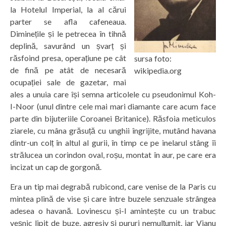
la Hotelul Imperial, la al cărui
parter se afla cafeneaua.
Diminețile și le petrecea în tihnă
deplină, savurând un șvarț și
răsfoind presa, operațiune pe cât
sursa foto:
de fină pe atât de necesară
wikipedia.org
ocupației sale de gazetar, mai
ales a unuia care își semna articolele cu pseudonimul Koh-
I-Noor (unul dintre cele mai mari diamante care acum face
parte din bijuteriile Coroanei Britanice). Răsfoia meticulos
ziarele, cu mâna grăsuță cu unghii îngrijite, mutând havana
dintr-un colț în altul al gurii, în timp ce pe inelarul stâng îi
strălucea un corindon oval, roșu, montat în aur, pe care era
incizat un cap de gorgonă.
Era un tip mai degrabă rubicond, care venise de la Paris cu
mintea plină de vise și care între buzele senzuale strângea
adesea o havană. Lovinescu și-l amintește cu un trabuc
veșnic lipit de buze, agresiv și pururi nemulțumit, iar Vianu