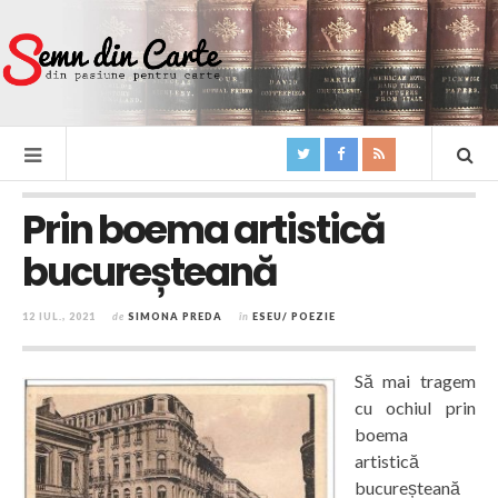
Prin boema artistică
bucureșteană
12 IUL., 2021
de
SIMONA PREDA
în
ESEU/ POEZIE
Să mai tragem
cu ochiul prin
boema
artistică
bucureșteană