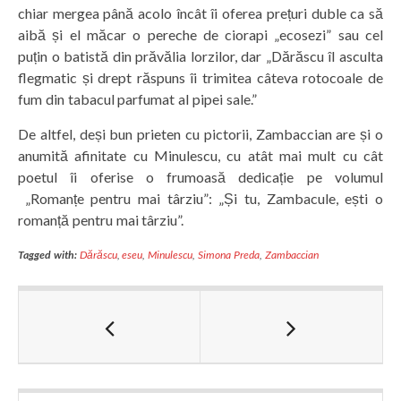
chiar mergea până acolo încât îi oferea prețuri duble ca să
aibă și el măcar o pereche de ciorapi „ecosezi” sau cel
puțin o batistă din prăvălia lorzilor, dar „Dărăscu îl asculta
flegmatic și drept răspuns îi trimitea câteva rotocoale de
fum din tabacul parfumat al pipei sale.”
De altfel, deși bun prieten cu pictorii, Zambaccian are și o
anumită afinitate cu Minulescu, cu atât mai mult cu cât
poetul îi oferise o frumoasă dedicație pe volumul
„Romanțe pentru mai târziu”: „Și tu, Zambacule, ești o
romanță pentru mai târziu”.
Tagged with:
Dărăscu
,
eseu
,
Minulescu
,
Simona Preda
,
Zambaccian