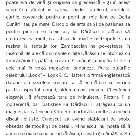
poate era de vină și originea sa grecească – și în acest
scop și-a vândut în câteva rânduri atelierul, mobilele,
cărțile, covoarele pentru a porni un mic iaht pe Delta
Dunării sau pe mare. Dincolo de arta sa și de pasiunea sa
pentru pictura en plein air, lui Dărăscu îi plăcea să
călătorească mult, era atras de marile metropole și nu
rezista la tentația lor. Zambaccian ne povestește în
Însemnările ale că din marile orașe Dărăscu se întorcea cu
îmbrăcăminte, pălării, cravate și mănuși, cumpărate de la
cele mai în vogă magazine londoneze. Purta pălăriile
celebrului „Lock” – Lock & C. Hatters. o firmă englezească
datând din secolele trecute, a cărei clădire cu vitrine
păstra aspectul epocii, aidoma unui muzeu. Chestiunea
eleganței, îl afectează tare pe Minulescu. Pictura îi e
indiferentă, dar batistele lui Dărăscu îl atrăgeau ca un
magnet, iar cafeneaua Kübler e martoră la multe asemenea
discuții elitiste. Cunoscut ca având slăbiciuni de snob,
obsedat de modă și de detalii, Minulescu nu înceta să îi
admire croiala hainelor lui Dărăscu, cravata și cămășile. Ba