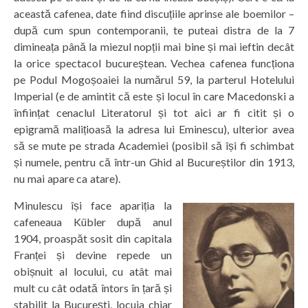
această cafenea, date fiind discuțiile aprinse ale boemilor –
după cum spun contemporanii, te puteai distra de la 7
dimineața până la miezul nopții mai bine și mai ieftin decât
la orice spectacol bucureștean. Vechea cafenea funcționa
pe Podul Mogoșoaiei la numărul 59, la parterul Hotelului
Imperial (e de amintit că este și locul în care Macedonski a
înființat cenaclul Literatorul și tot aici ar fi citit și o
epigramă malițioasă la adresa lui Eminescu), ulterior avea
să se mute pe strada Academiei (posibil să își fi schimbat
și numele, pentru că într-un Ghid al Bucureștilor din 1913,
nu mai apare ca atare).
Minulescu își face apariția la
cafeneaua Kübler după anul
1904, proaspăt sosit din capitala
Franței și devine repede un
obișnuit al locului, cu atât mai
mult cu cât odată întors în țară și
stabilit la București, locuia chiar