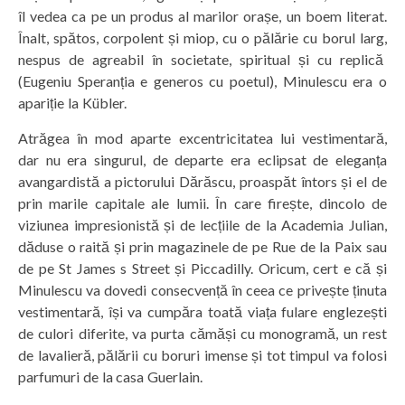
îl vedea ca pe un produs al marilor orașe, un boem literat.
Înalt, spătos, corpolent și miop, cu o pălărie cu borul larg,
nespus de agreabil în societate, spiritual și cu replică
(Eugeniu Speranția e generos cu poetul), Minulescu era o
apariție la Kübler.
Atrăgea în mod aparte excentricitatea lui vestimentară,
dar nu era singurul, de departe era eclipsat de eleganța
avangardistă a pictorului Dărăscu, proaspăt întors și el de
prin marile capitale ale lumii. În care firește, dincolo de
viziunea impresionistă și de lecțiile de la Academia Julian,
dăduse o raită și prin magazinele de pe Rue de la Paix sau
de pe St James s Street și Piccadilly. Oricum, cert e că și
Minulescu va dovedi consecvență în ceea ce privește ținuta
vestimentară, își va cumpăra toată viața fulare englezești
de culori diferite, va purta cămăși cu monogramă, un rest
de lavalieră, pălării cu boruri imense și tot timpul va folosi
parfumuri de la casa Guerlain.