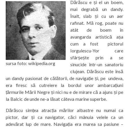
Dărăscu e și el un boem,
mai degrabă un dandy.
Înalt, slab și cu un aer
rafinat. Mă rog, poate nu
atât de boem în
avangarda artistică așa
cum a fost pictorul
Iorgulescu-Yor care
sfârșește prin a se
sursa foto: wikipedia.org
sinucide într-un sanatoriu
clujean. Dărăscu este însă
un dandy pasionat de călătorii, de navigație și, pe undeva,
era firesc să cutreiere la bordul unor ambarcațiuni
țărmurile Mării Negre și nici nu e de mirare că a ajuns și pe
la Balcic de unde ne-a lăsat câteva marine superbe.
Dărăscu simțea atracția mărilor albastre nu numai ca
pictor, dar și ca navigator, căci mânuia velele ca un
adevărat lup de mare. Navigația era marea sa pasiune –