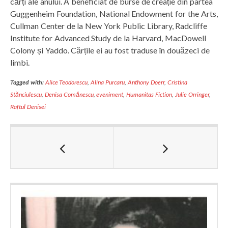
cărți ale anului. A beneficiat de burse de creație din partea
Guggenheim Foundation, National Endowment for the Arts,
Cullman Center de la New York Public Library, Radcliffe
Institute for Advanced Study de la Harvard, MacDowell
Colony și Yaddo. Cărțile ei au fost traduse în douăzeci de
limbi.
Tagged with:
Alice Teodorescu
,
Alina Purcaru
,
Anthony Doerr
,
Cristina
Stănciulescu
,
Denisa Comănescu
,
eveniment
,
Humanitas Fiction
,
Julie Orringer
,
Raftul Denisei