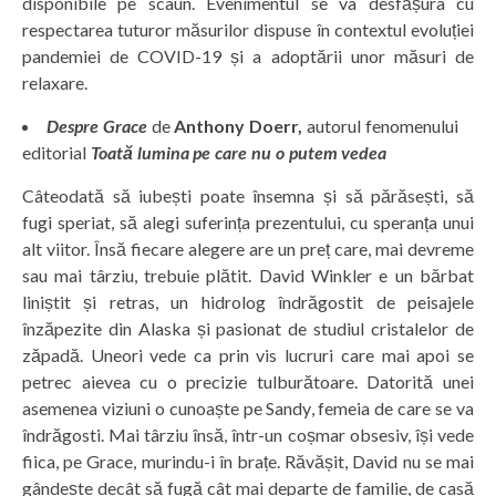
disponibile pe scaun. Evenimentul se va desfășura cu
respectarea tuturor măsurilor dispuse în contextul evoluției
pandemiei de COVID-19 și a adoptării unor măsuri de
relaxare.
Despre Grace
de
Anthony Doerr,
autorul fenomenului
editorial
Toată lumina pe care nu o putem vedea
Câteodată să iubești poate însemna și să părăsești, să
fugi speriat, să alegi suferința prezentului, cu speranța unui
alt viitor. Însă fiecare alegere are un preț care, mai devreme
sau mai târziu, trebuie plătit. David Winkler e un bărbat
liniștit și retras, un hidrolog îndrăgostit de peisajele
înzăpezite din Alaska și pasionat de studiul cristalelor de
zăpadă. Uneori vede ca prin vis lucruri care mai apoi se
petrec aievea cu o precizie tulburătoare. Datorită unei
asemenea viziuni o cunoaște pe Sandy, femeia de care se va
îndrăgosti. Mai târziu însă, într-un coșmar obsesiv, își vede
fiica, pe Grace, murindu-i în brațe. Răvășit, David nu se mai
gândește decât să fugă cât mai departe de familie, de casă