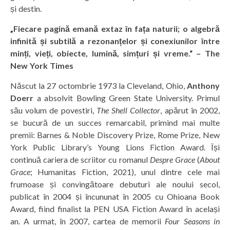
și destin.
„Fiecare pagină emană extaz în fața naturii; o algebră
infinită și subtilă a rezonanțelor și conexiunilor între
minți, vieți, obiecte, lumină, simțuri și vreme.“ – The
New York Times
Născut la 27 octombrie 1973 la Cleveland, Ohio,
Anthony
Doerr
a absolvit Bowling Green State University. Primul
său volum de povestiri,
The Shell Collector
, apărut în 2002,
se bucură de un succes remarcabil, primind mai multe
premii: Barnes & Noble Discovery Prize, Rome Prize, New
York Public Library’s Young Lions Fiction Award. Își
continuă cariera de scriitor cu romanul
Despre Grace
(
About
Grace
; Humanitas Fiction, 2021), unul dintre cele mai
frumoase și convingătoare debuturi ale noului secol,
publicat în 2004 și încununat în 2005 cu Ohioana Book
Award, fiind finalist la PEN USA Fiction Award în același
an. A urmat, în 2007, cartea de memorii
Four Seasons in