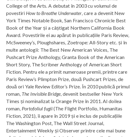
College of the Arts. A debutat în 2003 cu volumul de
povestiri
How to Breathe Underwater
, care a devenit New
York Times Notable Book, San Francisco Chronicle Best
Book of the Year și a câștigat Northern California Book
Award. Povestirile ei au apărut în publicațiile Paris Review,
McSweeney’s, Ploughshares, Zoetrope: All-Story etc. și în
multe antologii: The Best New American Voices, The
Pushcart Prize Anthology, Granta Book of the American
Short Story, The Scribner Anthology of American Short
Fiction. Pentru ele a primit numeroase premii, printre care
Paris Review’s Plimpton Prize, două Pushcart Prizes, de
două ori Yale Review Editor’s Prize. În 2010 publică primul
roman,
The Invisible Bridge
, devenit bestseller New York
Times și nominalizat la Orange Prize în 2011. Al doilea
roman,
Portofoliul fugii
(The Flight Portfolio, Humanitas
Fiction, 2021), îi apare în 2019 și e inclus de publicațiile
The Washington Post, The Wall Street Journal,
Entertainment Weekly și Observer printre cele mai bune