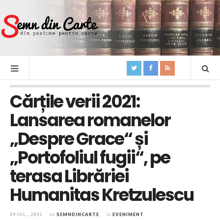
Cărțile verii 2021:
Lansarea romanelor
„Despre Grace“ și
„Portofoliul fugii“, pe
terasa Librăriei
Humanitas Kretzulescu
09 IUL., 2021
de
SEMNDINCARTE
în
EVENIMENT