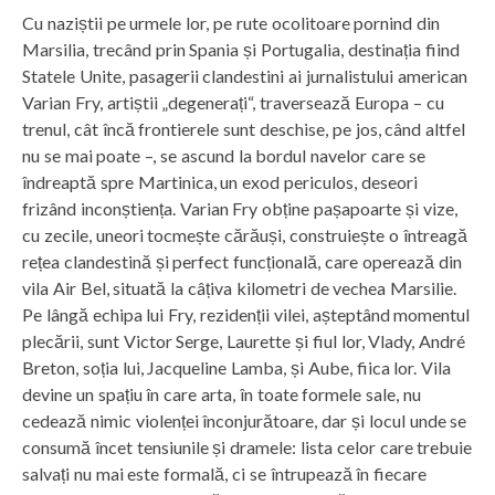
Cu naziștii pe urmele lor, pe rute ocolitoare pornind din
Marsilia, trecând prin Spania și Portugalia, destinația fiind
Statele Unite, pasagerii clandestini ai jurnalistului american
Varian Fry, artiștii „degenerați“, traversează Europa – cu
trenul, cât încă frontierele sunt deschise, pe jos, când altfel
nu se mai poate –, se ascund la bordul navelor care se
îndreaptă spre Martinica, un exod periculos, deseori
frizând inconștiența. Varian Fry obține pașapoarte și vize,
cu zecile, uneori tocmește cărăuși, construiește o întreagă
rețea clandestină și perfect funcțională, care operează din
vila Air Bel, situată la câțiva kilometri de vechea Marsilie.
Pe lângă echipa lui Fry, rezidenții vilei, așteptând momentul
plecării, sunt Victor Serge, Laurette și fiul lor, Vlady, André
Breton, soția lui, Jacqueline Lamba, și Aube, fiica lor. Vila
devine un spațiu în care arta, în toate formele sale, nu
cedează nimic violenței înconjurătoare, dar și locul unde se
consumă încet tensiunile și dramele: lista celor care trebuie
salvați nu mai este formală, ci se întrupează în fiecare