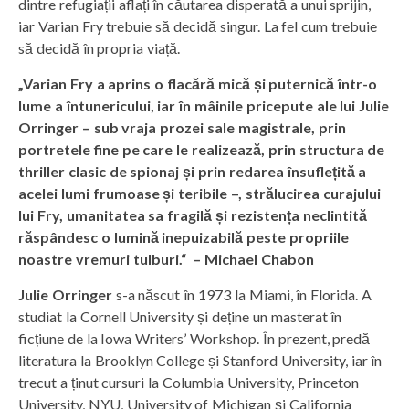
dintre refugiații aflați în căutarea disperată a unui sprijin,
iar Varian Fry trebuie să decidă singur. La fel cum trebuie
să decidă în propria viață.
„Varian Fry a aprins o flacără mică și puternică într-o
lume a întunericului, iar în mâinile pricepute ale lui Julie
Orringer – sub vraja prozei sale magistrale, prin
portretele fine pe care le realizează, prin structura de
thriller clasic de spionaj și prin redarea însuflețită a
acelei lumi frumoase și teribile –, strălucirea curajului
lui Fry, umanitatea sa fragilă și rezistența neclintită
răspândesc o lumină inepuizabilă peste propriile
noastre vremuri tulburi.“ – Michael Chabon
Julie Orringer
s-a născut în 1973 la Miami, în Florida. A
studiat la Cornell University și deține un masterat în
ficțiune de la Iowa Writers’ Workshop. În prezent, predă
literatura la Brooklyn College și Stanford University, iar în
trecut a ținut cursuri la Columbia University, Princeton
University, NYU, University of Michigan și California