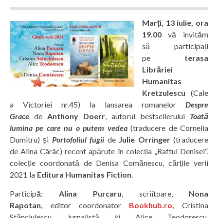
Marți, 13 iulie, ora
19.00
vă invităm
să participați
pe
terasa
Librăriei
Humanitas
Kretzulescu
(Cale
a Victoriei nr.45) la lansarea romanelor
Despre
Grace
de
Anthony Doerr
, autorul bestsellerului
Toată
lumina pe care nu o putem vedea
(traducere de Cornelia
Dumitru) și
Portofoliul fugii
de
Julie Orringer
(traducere
de Alina Cârâc) recent apărute în colecția „Raftul Denisei“,
colecție coordonată de Denisa Comănescu, cărțile verii
2021 la
Editura Humanitas Fiction
.
Participă:
Alina Purcaru
, scriitoare,
Nona
Rapotan,
editor coordonator
Bookhub.ro,
Cristina
Stănciulescu, jurnalistă și Alice Teodorescu,