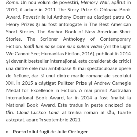
Rome
. Un nou volum de povestiri,
Memory Wall
, apărut în
2010, îi aduce în 2011 The Story Prize și Ohioana Book
Award. Povestirile lui Anthony Doerr au câștigat patru O.
Henry Prizes și au fost antologate în The Best American
Short Stories, The Anchor Book of New American Short
Stories, The Scribner Anthology of Contemporary
Fiction.
Toată lumina pe care nu o putem vedea
(All the Light
We Cannot See; Humanitas Fiction, 2016), publicat în 2014
și devenit bestseller internațional, este considerat de critici
una dintre cele mai ambițioase și mai spectaculoase opere
de ficțiune, dar și unul dintre marile romane ale secolului
XXI. În 2015 a câștigat Pulitzer Prize și Andrew Carnegie
Medal for Excellence in Fiction. A mai primit Australian
International Book Award, iar în 2014 a fost finalist la
National Book Award. Este tradus în peste cincizeci de
țări.
Cloud Cuckoo Land
, al treilea roman al său, foarte
așteptat, apare în septembrie 2021.
Portofoliul fugii
de
Julie Orringer