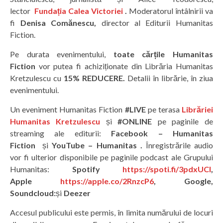
lector
Fundația Calea Victoriei
.
Moderatorul întâlnirii va
fi
Denisa Comănescu,
director al Editurii Humanitas
Fiction.
Pe durata evenimentului,
toate cărțile Humanitas
Fiction
vor putea fi achiziționate din Librăria Humanitas
Kretzulescu cu
15% REDUCERE.
Detalii în librărie, în ziua
evenimentului.
Un eveniment Humanitas Fiction
#LIVE
pe terasa
Librăriei
Humanitas Kretzulescu
și
#ONLINE
pe paginile de
streaming ale editurii:
Facebook – Humanitas
Fiction
și
YouTube – Humanitas .
Înregistrările audio
vor fi ulterior disponibile pe paginile podcast ale Grupului
Humanitas:
Spotify
https://spoti.fi/3pdxUCI
,
Apple
https://apple.co/2RnzcP6
, Google,
Soundcloud:
și
Deezer
Accesul publicului este permis, în limita numărului de locuri