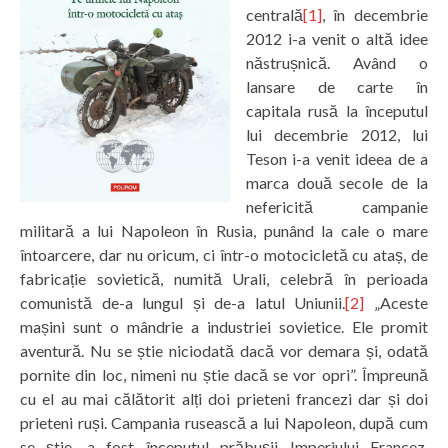
centrală
[1]
, în decembrie
2012 i-a venit o altă idee
năstrușnică. Având o
lansare de carte în
capitala rusă la începutul
lui decembrie 2012, lui
Teson i-a venit ideea de a
marca două secole de la
nefericită campanie
militară a lui Napoleon în Rusia, punând la cale o mare
întoarcere, dar nu oricum, ci într-o motocicletă cu ataș, de
fabricație sovietică, numită Urali, celebră în perioada
comunistă de-a lungul și de-a latul Uniunii.
[2]
„Aceste
mașini sunt o mândrie a industriei sovietice. Ele promit
aventură. Nu se știe niciodată dacă vor demara și, odată
pornite din loc, nimeni nu știe dacă se vor opri”. Împreună
cu el au mai călătorit alți doi prieteni francezi dar și doi
prieteni ruși. Campania rusească a lui Napoleon, după cum
se știe, a fost începutul prăbușii Imperiului Francez.