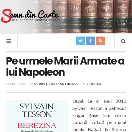
Pe urmele Marii Armate a
lui Napoleon
05 MAI, 2020
de
CODRUȚ CONSTANTINESCU
în
CRONICĂ
După ce în anul 2010
Sylvain Tesson a petrecut
singur șase luni într-o
cabană izolată pe malul
lacului Baikal din Siberia