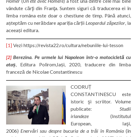
Homer
(
Un été avec Homère)
a fost una dintre cele mai bine
vândute cărţi din Franţa. Suntem siguri că traducerea ei în
limba româna este doar o chestiune de timp. Până atunci,
așteptăm cu nerăbdare apariția cărții
Leopardul zăpezilor
, la
aceeași editura.
[1]
Vezi https://revista22.ro/cultura/nebuniile-lui-tesson
[2]
Berezina. Pe urmele lui Napoleon într-o motocicletă cu
ataș
, Editura Polirom,Iași, 2020, traducere din limba
franceză de Nicolae Constantinescu
CODRUȚ
CONSTANTINESCU este
istoric şi scriitor. Volume
publicate:
Studii
irlandeze
(Institutul
European, Iaşi,
2006)
Enervări sau despre bucuria de a trăi în România
(în