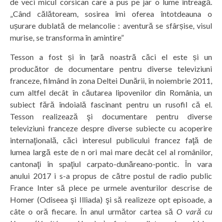
de veci micul corsican care a pus pe jar o lume întreagă.
„Când călătoream, sosirea îmi oferea întotdeauna o
ușurare dublată de melancolie : aventură se sfârșise, visul
murise, se transforma în amintire”
Tesson a fost și în țară noastră căci el este și un
producător de documentare pentru diverse televiziuni
franceze, filmând în zona Deltei Dunării, în noiembrie 2011,
cum altfel decât în căutarea lipovenilor din România, un
subiect fără îndoială fascinant pentru un rusofil că el.
Tesson realizează şi documentare pentru diverse
televiziuni franceze despre diverse subiecte cu acoperire
internaţională, căci interesul publicului francez faţă de
lumea largă este de n ori mai mare decât cel al românilor,
cantonaţi în spaţiul carpato-dunăreano-pontic. În vara
anului 2017 i s-a propus de către postul de radio public
France Inter să plece pe urmele aventurilor descrise de
Homer (Odiseea şi Illiada) şi să realizeze opt episoade, a
câte o oră fiecare. În anul următor cartea să
O vară cu