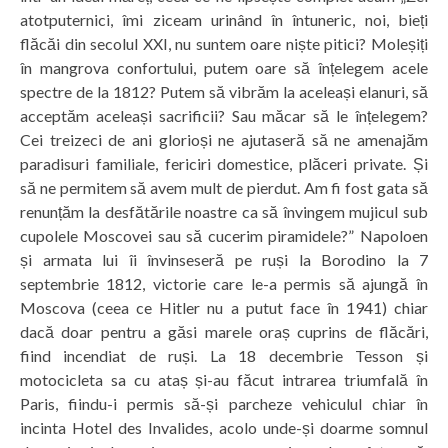
atotputernici, îmi ziceam urinând în întuneric, noi, bieți
flăcăi din secolul XXI, nu suntem oare niște pitici? Moleșiți
în mangrova confortului, putem oare să înțelegem acele
spectre de la 1812? Putem să vibrăm la aceleași elanuri, să
acceptăm aceleași sacrificii? Sau măcar să le înțelegem?
Cei treizeci de ani glorioși ne ajutaseră să ne amenajăm
paradisuri familiale, fericiri domestice, plăceri private. Și
să ne permitem să avem mult de pierdut. Am fi fost gata să
renunțăm la desfătările noastre ca să învingem mujicul sub
cupolele Moscovei sau să cucerim piramidele?” Napoloen
și armata lui îi învinseseră pe ruși la Borodino la 7
septembrie 1812, victorie care le-a permis să ajungă în
Moscova (ceea ce Hitler nu a putut face în 1941) chiar
dacă doar pentru a găsi marele oraș cuprins de flăcări,
fiind incendiat de ruși. La 18 decembrie Tesson și
motocicleta sa cu ataș și-au făcut intrarea triumfală în
Paris, fiindu-i permis să-și parcheze vehiculul chiar în
incinta Hotel des Invalides, acolo unde-și doarme somnul