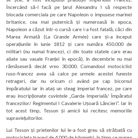
Încercând să-l facă pe țarul Alexandru I să respecte
blocada comerciala pe care Napoleon o impusese marinei
britanice, cea mai puternică și numeroasă în epoca,
Napoleon a căzut într-o cursă care i-a fost fatală, căci din
Marea Armată (La Grande Armée) care și-a început
operațiunile în iunie 1812 și care număra 450.000 de
militari (nu numai francezi, ci din toate statele care erau
aliate sau vasale Franței în epocă), în decembrie nu mai
rămăseseră decât vreo 30.000. Comandoul motociclist
ruso-francez avea să calce pe urmele acestei funeste
retrageri, dar nu oricum ci având pe cap bicornul
împăratului iar în ataș un steag imperial francez, pe care
erau inscripționate cuvintele „Garda Imperială/ Împăratul
francezilor/ Regimentul I Cavalerie Ușoară Lăncieri”. Iar în
tot acest timp, Tesson și amicii lui recitesc memoriile
supraviețuitorilor.
Lui Tesson și prietenilor lui le-a fost greu să străbată cu
motocicleta traseul de 4.000 de kilometri, în timp ce marea