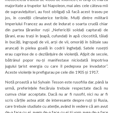
majoritate a trupelor lui Napoleon, mai ales cele câteva mii
de supraviețuitori, au fost obligați să facă acest traseu pe
jos, în condiții climaterice teribile. Mulți dintre militarii
Imperiului Francez au avut de îndurat o soarta crudă chiar
din partea țăranilor ruși „Nefericiții soldați capturați de
țărani, erau trași în țeapă, cufundați în apă clocotită, tăiați
în bucăți, îngropați de vii, arși de vii, omorâți în bătaie sau
aruncați în pielea goală în codrii înghețați. Satele rusești
erau cuprinse de o dezlănțuire de violență. Ațipit de secole,
bătrânul popor nu-și manifestase niciodată împotriva
jugului țarist energia cu care îl pedepsea pe invadator”.
Aceste violențe le prefigurau pe cele din 1905 și 1917.
Notă proastă a lui Sylvain Tesson este rusofilia dar, până la
urmă, preferințele fiecăruia trebuie respectate dacă nu
cumva chiar acceptate. Dacă nu ar fi rusofil, nici nu ar fi
scris cărțile astea atât de interesante despre ruși și Rusia,
care trebuie studiate cu atenție, având în vedere că am avut
de-a face cu ei, avem de-a face cu ei și vom avea de-a face