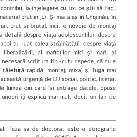
 contribui la înțelegere cu tot ce știi să faci,
aterial brut în jur. Și mai ales în Chișinău, în
ial, brut și brutal, încît e nevoie de montaj
a detalii despre viața adolescenților, despre
apoi au luat calea străinătății, despre viața
liberalizării, al mafioților mici și mari, al
 necesară scriitura tip «cut», repede, că nu e
 tăietură rapidă, montaj, mixaj și fuga mai
această urgență de DJ social, politic, literar.
 de lumea din care își extrage datele, opuse
 uneori îți explică mai mult decît un lan de
)
ral. Teza sa de doctorat este o etnografie