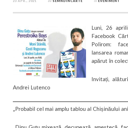
23 APR., 2021
de
SEMNDINCARTE
în
EVENIMENT
Luni, 26 apri
Facebook Cărt
Polirom: fac
lansarea roma
apărut în colecț
Invitați, alăt
Andrei Lutenco
„Probabil cel mai amplu tablou al Chișinăului an
„Dinu Guțu mixează, decupează, amestecă, fac