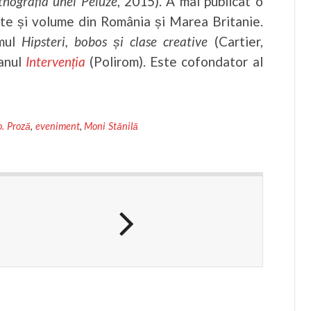
tnografia unei Peluze
, 2015). A mai publicat o
iste și volume din România și Marea Britanie.
umul
Hipsteri, bobos și clase creative
(Cartier,
manul
Intervenția
(Polirom). Este cofondator al
. Proză
,
eveniment
,
Moni Stănilă