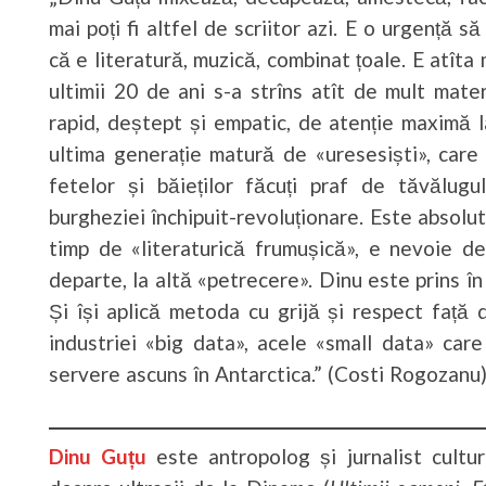
mai poți fi altfel de scriitor azi. E o urgență să
că e literatură, muzică, combinat țoale. E atîta m
ultimii 20 de ani s-a strîns atît de mult mater
rapid, deștept și empatic, de atenție maximă l
ultima generație matură de «uresesiști», care 
fetelor și băieților făcuți praf de tăvălugul 
burgheziei închipuit-revoluționare. Este absolut
timp de «literaturică frumușică», e nevoie de
departe, la altă «petrecere». Dinu este prins în 
Și își aplică metoda cu grijă și respect față
industriei «big data», acele «small data» care
servere ascuns în Antarctica.” (Costi Rogozanu
Dinu Guțu
este antropolog și jurnalist cultu