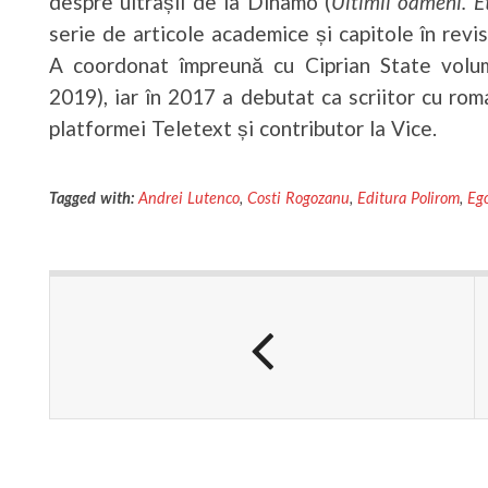
despre ultrașii de la Dinamo (
Ultimii oameni. E
serie de articole academice și capitole în rev
A coordonat împreună cu Ciprian State vol
2019), iar în 2017 a debutat ca scriitor cu ro
platformei Teletext și contributor la Vice.
Tagged with:
Andrei Lutenco
,
Costi Rogozanu
,
Editura Polirom
,
Ego