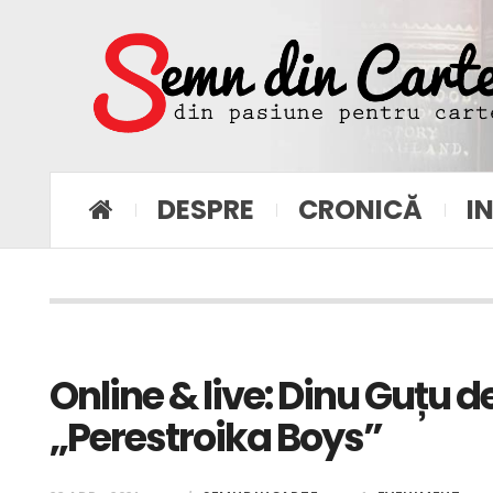
DESPRE
CRONICĂ
I
Online & live: Dinu Guțu 
„Perestroika Boys”