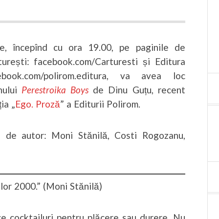
lie, începînd cu ora 19.00, pe paginile de
urești: facebook.com/Carturesti și Editura
ebook.com/polirom.editura, va avea loc
nului
Perestroika Boys
de Dinu Guțu, recent
ia „
Ego. Proză
” a Editurii Polirom.
uri de autor: Moni Stănilă, Costi Rogozanu,
ilor 2000.” (Moni Stănilă)
e cocktailuri pentru plăcere sau durere. Nu