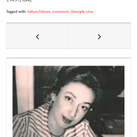
Tagged with:
Editura Polirom
,
eveniment
,
Gheorghe Ursu