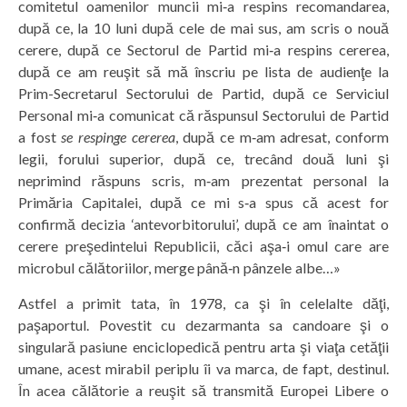
comitetul oamenilor muncii mi‑a respins recomandarea,
după ce, la 10 luni după cele de mai sus, am scris o nouă
cerere, după ce Sectorul de Partid mi‑a respins cererea,
după ce am reuşit să mă înscriu pe lista de audienţe la
Prim-Secretarul Sectorului de Partid, după ce Serviciul
Personal mi‑a comunicat că răspunsul Sectorului de Partid
a fost
se respinge cererea
, după ce m‑am adresat, conform
legii, forului superior, după ce, trecând două luni şi
neprimind răspuns scris, m‑am prezentat personal la
Primăria Capitalei, după ce mi s‑a spus că acest for
confirmă decizia ‘antevorbitorului’, după ce am înaintat o
cerere preşedintelui Republicii, căci aşa‑i omul care are
microbul călătoriilor, merge până‑n pânzele albe…»
Astfel a primit tata, în 1978, ca şi în celelalte dăţi,
paşaportul. Povestit cu dezarmanta sa candoare şi o
singulară pasiune enciclopedică pentru arta şi viaţa cetăţii
umane, acest mirabil periplu îi va marca, de fapt, destinul.
În acea călătorie a reuşit să transmită Europei Libere o