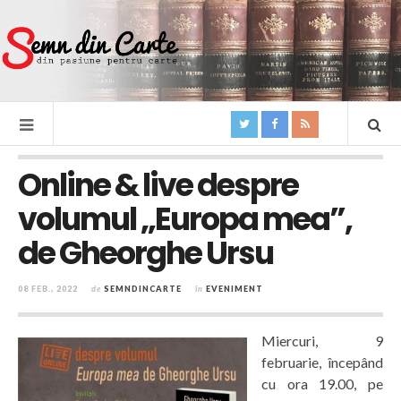
Online & live despre
volumul „Europa mea”,
de Gheorghe Ursu
08 FEB., 2022
de
SEMNDINCARTE
în
EVENIMENT
Miercuri, 9
februarie, începând
cu ora 19.00, pe