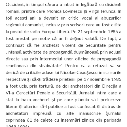
Occident, în timpul cărora a intrat în legătură cu disidenți
români, printre care Monica Lovinescu și Virgil Ierunca. În
toți acești ani a devenit un critic vocal al abuzurilor
regimului comunist, inclusiv prin scrisori care au fost citite
la postul de radio Europa Liberă. Pe 21 septembrie 1985 a
fost arestat pe motiv că ar fi deținut valută. De fapt, a
continuat să fie anchetat violent de Securitate pentru
„intensă activitate de propagandă dușmănoasă prin acțiuni
directe sau prin intermediul unor oficine de propagandă
reacționară din străinătate”. Pentru că a refuzat să se
dezică de criticile aduse lui Nicolae Ceaușescu în scrisorile
respective și să‑și trădeze prietenii, pe 17 noiembrie 1985
a fost ucis, prin tortură, de doi anchetatori din Direcția a
VI‑a Cercetări Penale a Securității. Jurnalul intim care a
stat la baza anchetei și pe care plănuia să‑l prelucreze
literar și ulterior să‑l publice a fost confiscat și distrus de
anchetatori împreună cu alte manuscrise (jurnalul
cuprindea 61 de caiete cu însemnări zilnice din perioada
1949‑1984).