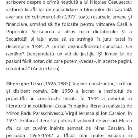
scrisoare despre o crimă neştiută a lui Nicolae Ceauşescu:
sistarea lucrărilor de consolidare a blocurilor din capitală
avariate de cutremurul din 1977, toate resursele, umane şi
financiare, urmând să fie folosite pentru viitoarea Casă a
Poporului. Scrisoarea a atras furia dictatorului şi a
Securităţii şi laţul avea să se strângă în jurul tatei în
decembrie 1984. A urmat deznodământul cunoscut. Ce
rămâne? Deocamdată, un vid de justiţie. Şi lumea lui de
pasiuni fără hotar, din care putem «vedea», în aceste pagini,
o frântură.” (Andrei Ursu)
Gheorghe Ursu
(1926‑1985), inginer constructor, scriitor
și disident român. Din 1950 a lucrat la Institutul de
proiectări în construcții ISLGC. În 1944 a debutat în
literatură în cotidianul
Ecoul
, în pagina literară realizată de
Miron Radu Paraschivescu, Virgil Ierunca și Ion Caraion. În
1971, Editura Litera i‑a publicat volumul de versuri
Mereu
doi
, cu un cuvânt înainte semnat de Nina Cassian. În
perioada 1969‑1982 a făcut mai multe excursii în