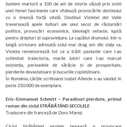
Suntem martorii a 100 de ani de istorie văzuți prin ochii
unei femei fascinante care sfidează provocările destinului
cu o imensă forță vitală. Destinul Violetei del Valle
traversează apele tulburi ale unui secol de răsturnări
politice, provocări economice, ideologii nefaste, luptă
pentru drepturi și supraviețuire. La capătul drumului, într-o
lungă scrisoare adresată celui mai drag om din viața sa,
Violeta rememorează tot ce a trăit: pasiunile care i-au
schimbat traiectoria, marile iubiri care i-au marcat
existența, perioadele de sărăcie și de prosperitate,
pierderile devastatoare și bucuriile copleșitoare.
În România, cărțile scriitoarei Isabel Allende s-au vândut în
peste 250.000 de exemplare.
Eric–Emmanuel Schmitt – Paradisuri pierdute, primul
roman din ciclul
STRĂBĂTÂND SECOLELE
Traducere din franceză de Doru Mareș
Ciclul
Străbătând secolele
lansează o provocare