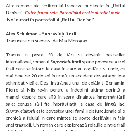
Alte romane ale scriitorului franceze publicate în „Raftul
Denisei“:
Către frumusețe
,
Potențialul erotic al soției mele
Noi autori în portofoliul „Raftul Denisei“
Alex Schulman – Supraviețuitorii
Traducere din suedeză de Mia Morogan
Tradus în peste 30 de țări și devenit bestseller
internațional, romanul
Supraviețuitorii
spune povestea a trei
frați care se întorc la casa în care au copilărit și unde, cu
mai bine de 20 de ani în urmă, un accident devastator le-a
schimbat viețile. Deși înstrăinați unul de celălalt, Benjamin,
Pierre și Nils revin pentru a îndeplini ultima dorință a
mamei, despre care află în seara dinaintea înmormântării
sale: cenușa să-i fie împrăștiată la casa de lângă lac.
Supraviețuitorii
este povestea unei familii disfuncționale și o
cronică a felului în care mintea se poate dezlănțui în fața
unei tragedii. Un roman care explorează relațiile dintre frați