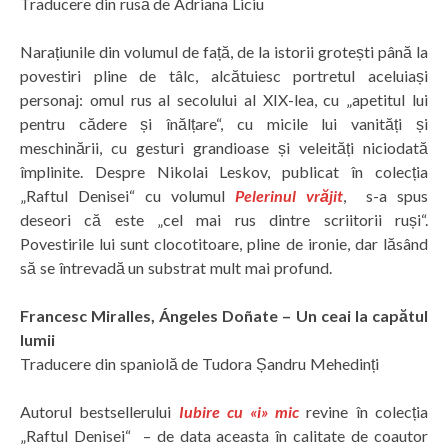
Traducere din rusă de Adriana Liciu
Narațiunile din volumul de față, de la istorii grotești până la
povestiri pline de tâlc, alcătuiesc portretul aceluiași
personaj: omul rus al secolului al XIX-lea, cu „apetitul lui
pentru cădere și înălțare“, cu micile lui vanități și
meschinării, cu gesturi grandioase și veleități niciodată
împlinite. Despre Nikolai Leskov, publicat în colecția
„Raftul Denisei“ cu volumul
Pelerinul vrăjit
,
s-a spus
deseori că este „cel mai rus dintre scriitorii ruși“.
Povestirile lui sunt clocotitoare, pline de ironie, dar lăsând
să se întrevadă un substrat mult mai profund.
Francesc Miralles, Ángeles Doñate – Un ceai la capătul
lumii
Traducere din spaniolă de Tudora Șandru Mehedinți
Autorul bestsellerului
Iubire cu «i» mic
revine în colecția
„Raftul Denisei“ – de data aceasta în calitate de coautor