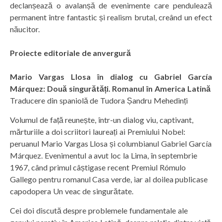
declanșează o avalanșă de evenimente care pendulează
permanent între fantastic și realism brutal, creând un efect
năucitor.
Proiecte editoriale de anvergură
Mario Vargas Llosa în dialog cu Gabriel García
Márquez: Două singurătăți. Romanul în America Latină
Traducere din spaniolă de Tudora Șandru Mehedinți
Volumul de față reunește, într-un dialog viu, captivant,
mărturiile a doi scriitori laureați ai Premiului Nobel:
peruanul Mario Vargas Llosa și columbianul Gabriel García
Márquez. Evenimentul a avut loc la Lima, în septembrie
1967, când primul câștigase recent Premiul Rómulo
Gallego pentru romanul Casa verde, iar al doilea publicase
capodopera Un veac de singurătate.
Cei doi discută despre problemele fundamentale ale