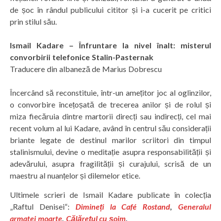
de șoc în rândul publicului cititor și i-a cucerit pe critici
prin stilul său.
Ismail Kadare – Înfruntare la nivel înalt: misterul
convorbirii telefonice Stalin-Pasternak
Traducere din albaneză de Marius Dobrescu
Încercând să reconstituie, într-un amețitor joc al oglinzilor,
o convorbire încețoșată de trecerea anilor și de rolul și
miza fiecăruia dintre martorii direcți sau indirecți, cel mai
recent volum al lui Kadare, având în centrul său considerații
briante legate de destinul marilor scriitori din timpul
stalinismului, devine o meditație asupra responsabilității și
adevărului, asupra fragilității și curajului, scrisă de un
maestru al nuanțelor și dilemelor etice.
Ultimele scrieri de Ismail Kadare publicate în colecția
„Raftul Denisei“:
Dimineți la Café Rostand
,
Generalul
armatei moarte
,
Călărețul cu șoim
.