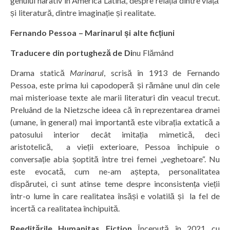
genului narativ în America Latină, despre relația dintre viață
și literatură, dintre imaginație și realitate.
Fernando Pessoa – Marinarul și alte ficțiuni
Traducere din portugheză de Di
nu Flămând
Drama statică
Marinarul
, scrisă în 1913 de Fernando
Pessoa, este prima lui capodoperă și rămâne unul din cele
mai misterioase texte ale marii literaturi din veacul trecut.
Preluând de la Nietzsche ideea că în reprezentarea dramei
(umane, în general) mai importantă este vibrația extatică a
patosului interior decât imitația mimetică, deci
aristotelică, a vieții exterioare, Pessoa închipuie o
conversație abia șoptită între trei femei „veghetoare“. Nu
este evocată, cum ne-am aștepta, personalitatea
dispărutei, ci sunt atinse teme despre inconsistența vieții
într-o lume în care realitatea însăși e volatilă și la fel de
incertă ca realitatea închipuită.
Reeditările Humanitas Fiction
Începută în 2021 cu