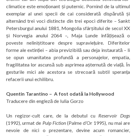
climatice este emoționant și puternic. Pornind de la ultimul
exemplar al unei specii de cai considerată dispărută și
alternând trei voci distincte din trei epoci diferite – Sankt
Petersburgul anului 1881, Mongolia sfârșitului de secol XX
și Norvegia anului 2064 –, Maja Lunde înfățișează o
poveste neliniștitoare despre supraviețuire. Diferitelor
forme ale extinției – abia previzibilă sau deja instaurată – li
se opun umanitatea profundă a personajelor, empatia,
fragilitatea lor ascunsă sub asprimea așternută de viață. În
gesturile mici ale acestora se strecoară subtil speranța
refacerii unui echilibru.
Quentin Tarantino – A fost odată la Hollywood
Traducere din engleză de Iulia Gorzo
Un regizor-cult care, de la debutul cu
Reservoir Dogs
(1992), urmat de
Pulp Fiction
(Palme d’Or 1995), nu mai are
nevoie de nici o prezentare, devine acum romancier,