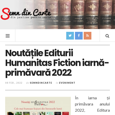
Noutățile Editurii
Humanitas Fiction iarnă-
primăvară 2022
08 FEB., 2022
de
SEMNDINCARTE
în
EVENIMENT
În iarna și
primăvara anului
2022, Editura