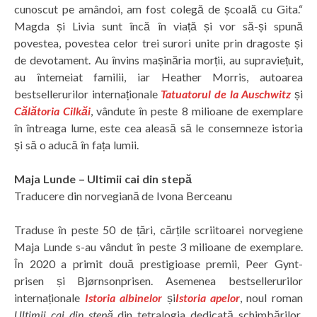
cunoscut pe amândoi, am fost colegă de școală cu Gita.“
Magda și Livia sunt încă în viață și vor să-și spună
povestea, povestea celor trei surori unite prin dragoste și
de devotament. Au învins mașinăria morții, au supraviețuit,
au întemeiat familii, iar Heather Morris, autoarea
bestsellerurilor internaționale
Tatuatorul de la Auschwitz
și
Călătoria Cilkăi
, vândute în peste 8 milioane de exemplare
în întreaga lume, este cea aleasă să le consemneze istoria
și să o aducă în fața lumii.
Maja Lunde – Ultimii cai din stepă
Traducere din norvegiană de Ivona Berceanu
Traduse în peste 50 de țări, cărțile scriitoarei norvegiene
Maja Lunde s-au vândut în peste 3 milioane de exemplare.
În 2020 a primit două prestigioase premii, Peer Gynt-
prisen și Bjørnsonprisen. Asemenea bestsellerurilor
internaționale
Istoria albinelor
și
Istoria apelor
, noul roman
Ultimii cai din stepă
din tetralogia dedicată schimbărilor