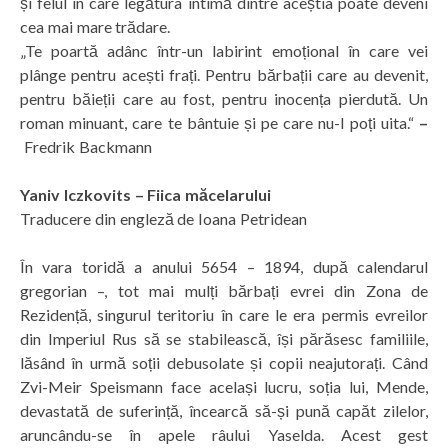
și felul în care legătura intimă dintre aceștia poate deveni
cea mai mare trădare.
„Te poartă adânc într-un labirint emoțional în care vei
plânge pentru acești frați. Pentru bărbații care au devenit,
pentru băieții care au fost, pentru inocența pierdută. Un
roman minuant, care te bântuie și pe care nu-l poți uita.“
–
Fredrik Backmann
Yaniv Iczkovits – Fiica măcelarului
Traducere din engleză de Ioana Petridean
În vara toridă a anului 5654 – 1894, după calendarul
gregorian –, tot mai mulți bărbați evrei din Zona de
Rezidență, singurul teritoriu în care le era permis evreilor
din Imperiul Rus să se stabilească, își părăsesc familiile,
lăsând în urmă soții debusolate și copii neajutorați. Când
Zvi-Meir Speismann face același lucru, soția lui, Mende,
devastată de suferință, încearcă să-și pună capăt zilelor,
aruncându-se în apele râului Yaselda. Acest gest