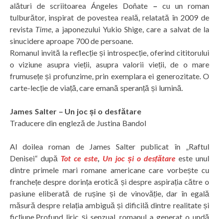
alături de scriitoarea Ángeles Doñate
–
cu un roman
tulburător, inspirat de povestea reală, relatată în 2009 de
revista
Time
, a japonezului Yukio Shige, care a salvat de la
sinucidere aproape 700 de persoane.
Romanul invită la reflecție și introspecție, oferind cititorului
o viziune asupra vieții, asupra valorii vieții, de o mare
frumusețe și profunzime, prin exemplara ei generozitate. O
carte-lecție de viață, care emană speranță și lumină.
James Salter – Un joc și o desfătare
Traducere din engleză de Justina Bandol
Al doilea roman de James Salter publicat în „Raftul
Denisei“ după
Tot ce este
,
Un joc și o desfătare
este unul
dintre primele mari romane americane care vorbește cu
franchețe despre dorința erotică și despre aspirația către o
pasiune eliberată de rușine și de vinovăție, dar în egală
măsură despre relația ambiguă și dificilă dintre realitate și
ficțiune.Profund liric și senzual, romanul a generat o undă