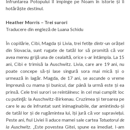
Înfruntarea Potopului îl impinge pe Noam în istorie și îi
hotărăște destinul.
Heather Morris – Trei surori
Traducere din engleză de Luana Schidu
În copilărie, Cibi, Magda și Livia, trei fetițe dintr-un orășel
din Slovacia, sunt rugate de tatăl lor să promită că vor
avea mereu grijă una de cealaltă, orice s-ar întâmpla. La 15
ani, Cibi e trimisă la Auschwitz. Livia, care are 19 ani, nu
poate concepe să-și lase singură sora mai mică și o
urmează în lagăr. Magda, de 17 ani, se ascunde o vreme
împreună cu mama și bunicul, dar până la urmă este și ea
prinsă. Cele trei surori se reîntâlnesc în cel mai cumplit loc
cu putinţă: la Auschwitz-Birkenau. Cruzimea și teroarea pe
care le au de înfruntat sunt inimaginabile, dar amintindu-și
de tatăl lor și de rugămintea lui, își jură că vor supraviețui.
Peste ani, fiul Liviei îi aduce mamei sale cartea
Tatuatorul de
la Auschwitz
. „Este povestea Gitei, spune ea imediat. I-am