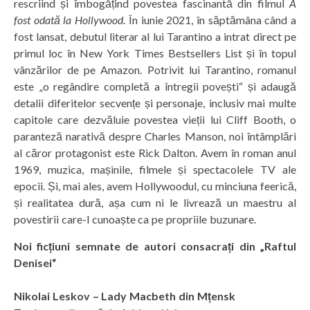
rescriind și îmbogățind povestea fascinantă din filmul
A
fost odată la Hollywood
. În iunie 2021, în săptămâna când a
fost lansat, debutul literar al lui Tarantino a intrat direct pe
primul loc în New York Times Bestsellers List și în topul
vânzărilor de pe Amazon. Potrivit lui Tarantino, romanul
este „o regândire completă a întregii povești“ și adaugă
detalii diferitelor secvențe și personaje, inclusiv mai multe
capitole care dezvăluie povestea vieții lui Cliff Booth, o
paranteză narativă despre Charles Manson, noi întâmplări
al căror protagonist este Rick Dalton. Avem în roman anul
1969, muzica, mașinile, filmele și spectacolele TV ale
epocii. Și, mai ales, avem Hollywoodul, cu minciuna feerică,
și realitatea dură, așa cum ni le livrează un maestru al
povestirii care-l cunoaște ca pe propriile buzunare.
Noi ficțiuni semnate de autori consacrați din „Raftul
Denisei“
Nikolai Leskov – Lady Macbeth din Mțensk