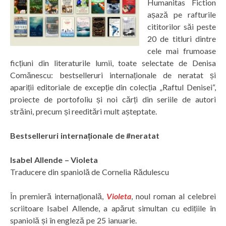
Humanitas Fiction
așază pe rafturile
cititorilor săi peste
20 de titluri dintre
cele mai frumoase
ficțiuni din literaturile lumii, toate selectate de Denisa
Comănescu: bestselleruri internaționale de neratat și
apariții editoriale de excepție din colecția „Raftul Denisei“,
proiecte de portofoliu și noi cărți din seriile de autori
străini, precum și reeditări mult așteptate.
Bestselleruri internaționale de #neratat
Isabel Allende – Violeta
Traducere din spaniolă de Cornelia Rădulescu
În premieră internațională,
Violeta
, noul roman al celebrei
scriitoare Isabel Allende, a apărut simultan cu edițiile în
spaniolă și în engleză pe 25 ianuarie.