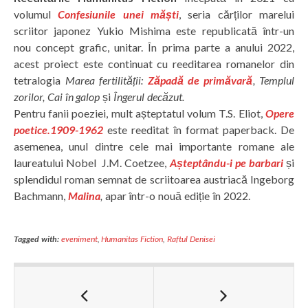
volumul
Confesiunile unei măști
, seria cărților marelui
scriitor japonez Yukio Mishima este republicată într-un
nou concept grafic, unitar. În prima parte a anului 2022,
acest proiect este continuat cu reeditarea romanelor din
tetralogia
Marea fertilității:
Zăpadă de primăvară
, Templul
zorilor, Cai în galop
și
Îngerul decăzut.
Pentru fanii poeziei, mult așteptatul volum T.S. Eliot,
Opere
poetice.1909-1962
este reeditat în format paperback. De
asemenea, unul dintre cele mai importante romane ale
laureatului Nobel J.M. Coetzee,
Așteptându-i pe barbari
și
splendidul roman semnat de scriitoarea austriacă Ingeborg
Bachmann,
Malina
,
apar într-o nouă ediție în 2022.
Tagged with:
eveniment
,
Humanitas Fiction
,
Raftul Denisei