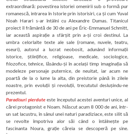
extraordinară: povestirea istoriei omenirii sub o formă pur
romanescă, intrarea în Istorie prin istorisiri, ca și cum Yuval
Noah Harari s-ar întâlni cu Alexandre Dumas. Titanicul
proiect îl frământă de 30 de ani pe Éric-Emmanuel Schmitt,
iar această aspirație a sfârșit prin a-și croi destinul. La
umbra celorlalte texte ale sale (romane, nuvele, teatru,
eseuri), autorul a lucrat neobosit, adunând informații
istorice, științifice, religioase, medicale, sociologice,
filozofice, tehnice, lăsându-și în același timp imaginația să
modeleze personaje puternice, de neuitat, iar acum ne
poartă de la o lume la alta, din preistorie până în zilele
noastre, prin evoluții și revoluții, trecututul deslușindu-ne
prezentul.
Paradisuri pierdute
este începutul acestei aventuri unice, al
cărei protagonist e Noam. Născut acum 8 000 de ani, într-
un sat lacustru, în sânul unei naturi paradiziace, este silit să
se revolte împotriva alor săi când o întâlnește pe
fascinanta Noura, grație căreia se descoperă pe sine.