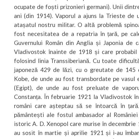
ocupate de foști prizonieri germani). Unii dintr
ani (din 1914). Vaporul a ajuns la Trieste de 
atașatul nostru militar. O altă problemă spin
fost necesitatea de a repatria în țară, pe cal
Guvernului Român din Anglia și Japonia de c
Vladivostok înainte de 1918 și care probabil 
folosind linia Transsiberiană. Cu toate dificult
japoneză 429 de lăzi, cu o greutate de 145 
Kobe, de unde au fost transbordate pe vasul
(Egipt), de unde au fost preluate de vapo
Constanța. În februarie 1921 la Vladivostok în
români care așteptau să se întoarcă în țară
pământești ale fostul ambasador al României 
istoric A. D. Xenopol care murise în decembrie
au sosit în martie și aprilie 1921 și i-au îmbar