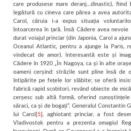
care produsese mare deranj…dinastic), fiind 
legătură cu cineva care părea a avea autorita
Carol, căruia i-a expus situația voluntarilo
întoarcerea în țară. Însă Cădere avea nevoie 
durat voiajul princiar (din Japonia, Carol a aju
Oceanul Atlantic, pentru a ajunge la Paris, 
vindecat de amor). Interesantă este și ima
Cădere în 1920 „În Nagoya, ca și în alte oraș
oameni cerșind: străzile sunt pline însă de o
întipărite pe fețele lor slăbite; se oferă insi
fabrică rapid scobitori, revând obiecte de mic
cerșesc sub altă formă, oferind cunoștințele 
săraci, ca și de bogați”. Generalul Constantin 
lui Carol
[5]
, aghiotant princiar, a fost de
Vladivostok pentru a prezenta omagiul Rega
bucovineni. După ce Gavanescul s-a înapoiat î