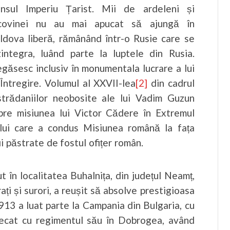
ensul Imperiu Țarist. Mii de ardeleni și
covinei nu au mai apucat să ajungă în
dova liberă, rămânând într-o Rusie care se
integra, luând parte la luptele din Rusia.
egăsesc inclusiv în monumentala lucrare a lui
Întregire. Volumul al XXVII-lea
[2]
din cadrul
trădaniilor neobosite ale lui Vadim Guzun
spre misiunea lui Victor Cădere în Extremul
celui care a condus Misiunea română la fața
i păstrate de fostul ofițer român.
în localitatea Buhalnița, din județul Neamț,
ți și surori, a reușit să absolve prestigioasa
1913 a luat parte la Campania din Bulgaria, cu
lecat cu regimentul său în Dobrogea, având