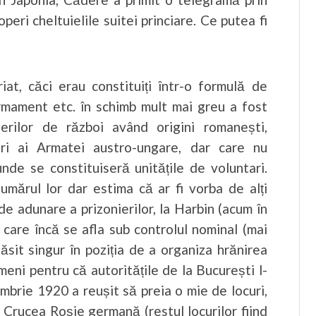
peri cheltuielile suitei princiare. Ce putea fi
at, căci erau constituiți într-o formulă de
rmament etc. în schimb mult mai greu a fost
ierilor de război având origini romanești,
itari ai Armatei austro-ungare, dar care nu
nde se constituiseră unitățile de voluntari.
umărul lor dar estima că ar fi vorba de alți
de adunare a prizonierilor, la Harbin (acum în
, care încă se afla sub controlul nominal (mai
ăsit singur în poziția de a organiza hrănirea
eni pentru că autoritățile de la București l-
embrie 1920 a reușit să preia o mie de locuri,
e Crucea Roșie germană (restul locurilor fiind