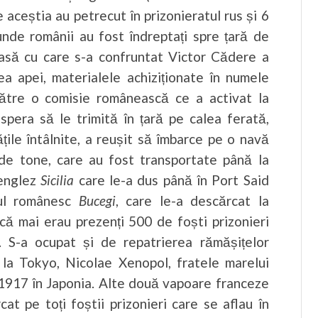
e aceștia au petrecut în prizonieratul rus și 6
unde românii au fost îndreptați spre țară de
oasă cu care s-a confruntat Victor Cădere a
ea apei, materialele achiziționate în numele
ătre o comisie românească ce a activat la
spera să le trimită în țară pe calea ferată,
ățile întâlnite, a reușit să îmbarce pe o navă
de tone, care au fost transportate până la
 englez
Sicilia
care le-a dus până în Port Said
rul românesc
Bucegi
, care le-a descărcat la
că mai erau prezenți 500 de foști prizonieri
. S-a ocupat și de repatrierea rămășițelor
la Tokyo, Nicolae Xenopol, fratele marelui
 1917 în Japonia. Alte două vapoare franceze
cat pe toți foștii prizonieri care se aflau în