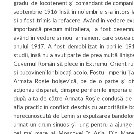
gradul de locotenent și comandant de companiei 
septembrie 1916 însă în noiembrie s-a întors 
și a fost trimis la refacere. Având în vedere e
importantă precum mitraliera, a fost desemnat 
având în vedere și noul armament care sosea di
anului 1917. A fost demobilizat în aprilie 191
studii, însă nu a avut parte de prea multă lini
Guvernul Român să plece în Extremul Orient rus
și bucovinenilor blocați acolo. Fostul Imperiu Țar
Armata Roșie bolșevică, pe de o parte și div
acționau disparat, dinspre periferiile imperia
după alta de către Armata Roșie condusă de T
afla practic în conflict deschis cu autoritățile
nerecunoscută de Lenin și expulzarea bandelor
urmat un drum sinuos și lung pentru a ajunge 
cel mai mare al Moscovei în Asia. Din Marea