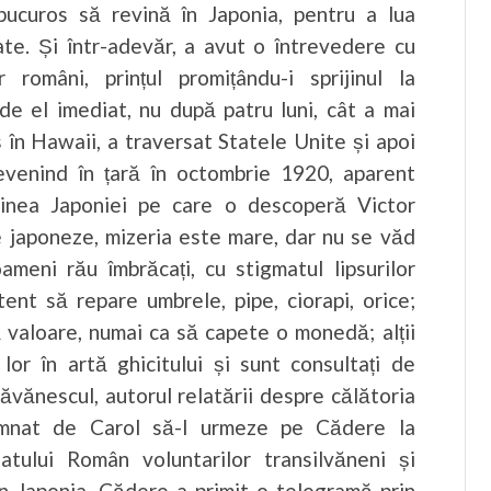
bucuros să revină în Japonia, pentru a lua
te. Și într-adevăr, a avut o întrevedere cu
r români, prințul promițându-i sprijinul la
de el imediat, nu după patru luni, cât a mai
ns în Hawaii, a traversat Statele Unite și apoi
revenind în țară în octombrie 1920, aparent
ginea Japoniei pe care o descoperă Victor
e japoneze, mizeria este mare, dar nu se văd
ameni rău îmbrăcați, cu stigmatul lipsurilor
stent să repare umbrele, pipe, ciorapi, orice;
ă valoare, numai ca să capete o monedă; alții
lor în artă ghicitului și sunt consultați de
Găvănescul, autorul relatării despre călătoria
semnat de Carol să-l urmeze pe Cădere la
tului Român voluntarilor transilvăneni și
n Japonia, Cădere a primit o telegramă prin