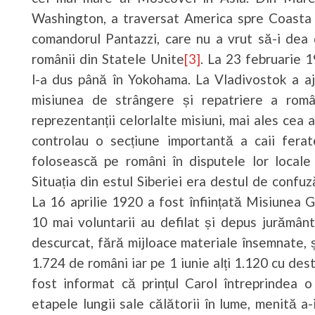
Washington, a traversat America spre Coasta d
comandorul Pantazzi, care nu a vrut să-i dea 
românii din Statele Unite
[3]
. La 23 februarie 
l-a dus până în Yokohama. La Vladivostok a aju
misiunea de strângere și repatriere a român
reprezentanții celorlalte misiuni, mai ales cea 
controlau o secțiune importantă a caii ferat
folosească pe români în disputele lor locale 
Situația din estul Siberiei era destul de confuz
La 16 aprilie 1920 a fost înființată Misiunea
10 mai voluntarii au defilat și depus jurămâ
descurcat, fără mijloace materiale însemnate, ș
1.724 de români iar pe 1 iunie alți 1.120 cu des
fost informat că prințul Carol întreprindea o
etapele lungii sale călătorii în lume, menită a