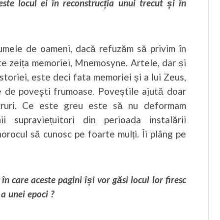
e locul ei în reconstrucția unui trecut și în
mele de oameni, dacă refuzăm să privim în
te zeița memoriei, Mnemosyne. Artele, dar și
storiei, este deci fata memoriei și a lui Zeus,
ie de povești frumoase. Poveștile ajută doar
ucruri. Ce este greu este să nu deformam
i supraviețuitori din perioada instalării
orocul să cunosc pe foarte mulți. Îi plâng pe
în care aceste pagini își vor găsi locul lor firesc
a unei epoci ?