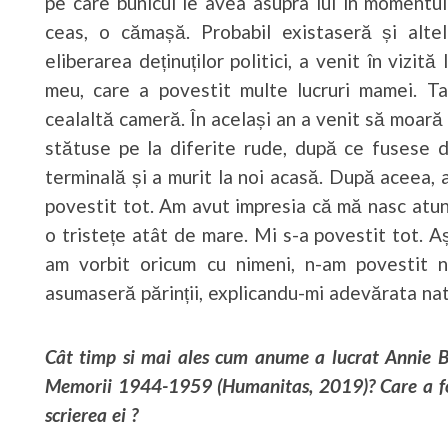
pe care bunicul le avea asupra lui în momentul
ceas, o cămașă. Probabil existaseră și altel
eliberarea deținuților politici, a venit în vizit
meu, care a povestit multe lucruri mamei. Ta
cealaltă cameră. În același an a venit să moară 
stătuse pe la diferite rude, după ce fusese 
terminală și a murit la noi acasă. După aceea, ad
povestit tot. Am avut impresia că mă nasc atunc
o tristețe atât de mare. Mi s-a povestit tot. A
am vorbit oricum cu nimeni, n-am povestit n
asumaseră părinții, explicandu-mi adevărata nat
Cât timp si mai ales cum anume a lucrat Annie Be
Memorii 1944-1959 (Humanitas, 2019)? Care a fo
scrierea ei ?