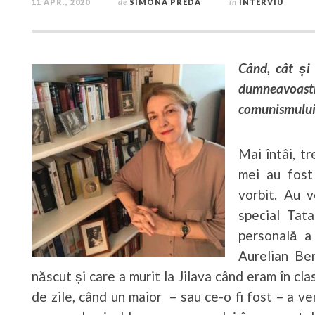
11 APR., 2020
de
SIMONA PREDA
în
INTERVIU
Când, cât și
dumneavoast
comunismului
Mai întâi, tr
mei au fost
vorbit. Au v
special Tata
personală a 
Aurelian Ben
născut și care a murit la Jilava când eram în clas
de zile, când un maior – sau ce-o fi fost – a ven