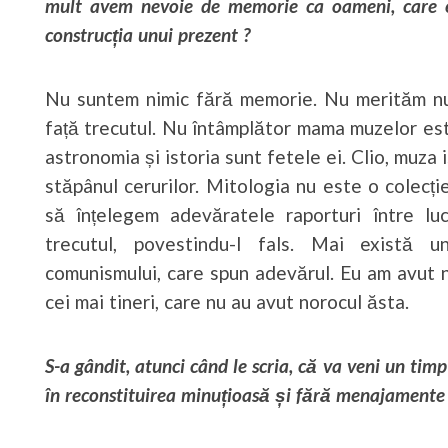
mult avem nevoie de memorie ca oameni, care est
construcția unui prezent ?
Nu suntem nimic fără memorie. Nu merităm nu
față trecutul. Nu întâmplător mama muzelor es
astronomia și istoria sunt fetele ei. Clio, muza i
stăpânul cerurilor. Mitologia nu este o colecț
să înțelegem adevăratele raporturi între l
trecutul, povestindu-l fals. Mai există uni
comunismului, care spun adevărul. Eu am avut n
cei mai tineri, care nu au avut norocul ăsta.
S-a gândit, atunci când le scria, că va veni un timp 
în reconstituirea minuțioasă și fără menajamente 