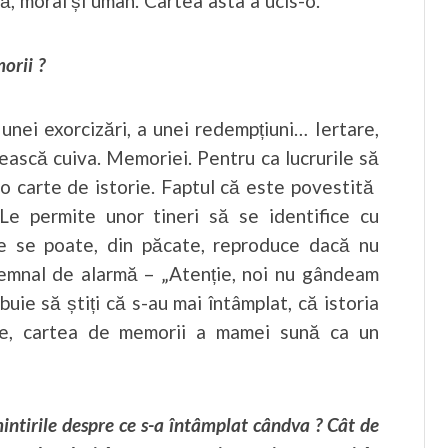
ă, moral și uman. Cartea asta a ucis-o.
orii ?
 unei exorcizări, a unei redempțiuni… Iertare,
vească cuiva. Memoriei. Pentru ca lucrurile să
e o carte de istorie. Faptul că este povestită
 Le permite unor tineri să se identifice cu
ie se poate, din păcate, reproduce dacă nu
emnal de alarmă – „Atenție, noi nu gândeam
buie să știți că s-au mai întâmplat, că istoria
re, cartea de memorii a mamei sună ca un
ntirile despre ce s-a întâmplat cândva ? Cât de