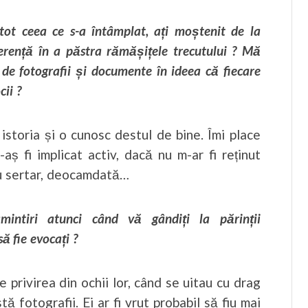
ot ceea ce s-a întâmplat, ați moștenit de la
oerență în a păstra rămășițele trecutului ? Mă
el de fotografii și documente în ideea că fiecare
cii ?
istoria și o cunosc destul de bine. Îmi place
-aș fi implicat activ, dacă nu m-ar fi reținut
tru sertar, deocamdată…
intiri atunci când vă gândiți la părinții
ă fie evocați ?
 privirea din ochii lor, când se uitau cu drag
ă fotografii. Ei ar fi vrut probabil să fiu mai