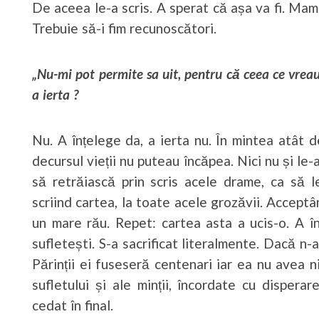
De aceea le-a scris. A sperat că așa va fi. Ma
Trebuie să-i fim recunoscători.
„Nu-mi pot permite sa uit, pentru că ceea ce vreau 
a ierta ?
Nu. A înțelege da, a ierta nu. În mintea atât d
decursul vieții nu puteau încăpea. Nici nu și le-a
să retrăiască prin scris acele drame, ca să l
scriind cartea, la toate acele grozăvii. Accept
un mare rău. Repet: cartea asta a ucis-o. A î
sufletești. S-a sacrificat literalmente. Dacă n-ar 
Părinții ei fuseseră centenari iar ea nu avea ni
sufletului și ale minții, încordate cu dispera
cedat în final.