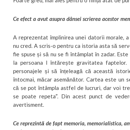
Foarte greu, mai ales pentru o ființă atât de pur
Ce efect a avut asupra dânsei scrierea acestor mem
A reprezentat împlinirea unei datorii morale, a
nu cred. A scris-o pentru ca istoria asta să ser
fie spuse și să nu se fi întâmplat în zadar. Est
la persoana I întărește gravitatea faptelor.
personajele și să înțeleagă că această istor
întocmai, măcar asemănător. Cartea este un s
că se pot întâmpla astfel de lucruri, dar voi tre
se poate repeta”. Din acest punct de vede
avertisment.
Ce reprezintă de fapt memoria, memorialistica, ami