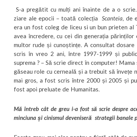
S-a pregătit cu mulți ani înainte de a o scrie.
ziare ale epocii – toată colecția
Scanteia
, de 
era un fost coleg de liceu si un bun prieten al
avea încredere, cu cei din generația părinților
multor rude și cunoștințe. A consultat dosare
scris în vreo 2 ani, între 1997-1999 și publi
suprema ? – Să scrie direct în computer! Mama 
găseau role cu cerneală și a trebuit să învețe 
mai gros, a fost scris între 2000 și 2005 și pu
fost apoi preluate de Humanitas.
Mă întreb cât de greu i-a fost să scrie despre a
minciuna și cinismul deveniseră strategii banale