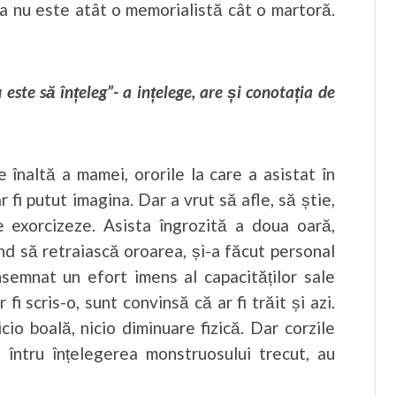
ma nu este atât o memorialistă cât o martoră.
este să înțeleg”- a ințelege, are și conotația de
e înaltă a mamei, ororile la care a asistat în
r fi putut imagina. Dar a vrut să afle, să știe,
e exorcizeze. Asista îngrozită a doua oară,
ând să retraiască oroarea, și-a făcut personal
nsemnat un efort imens al capacităților sale
fi scris-o, sunt convinsă că ar fi trăit și azi.
cio boală, nicio diminuare fizică. Dar corzile
re întru înțelegerea monstruosului trecut, au