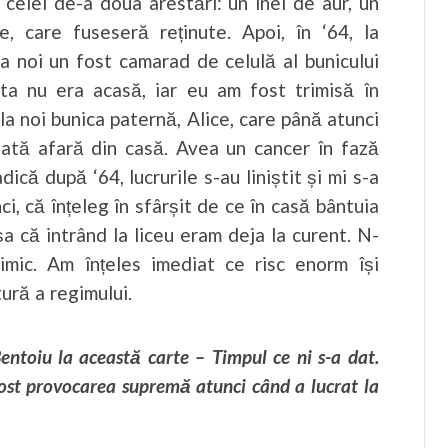
 celei de-a doua arestări: un inel de aur, un
e, care fuseseră reținute. Apoi, în ‘64, la
ă la noi un fost camarad de celulă al bunicului
ta nu era acasă, iar eu am fost trimisă în
la noi bunica paternă, Alice, care până atunci
dată afară din casă. Avea un cancer în fază
ică după ‘64, lucrurile s-au liniștit și mi s-a
i, că înțeleg în sfârșit de ce în casă bântuia
șa că intrând la liceu eram deja la curent. N-
imic. Am înțeles imediat ce risc enorm își
ură a regimului.
ntoiu la această carte – Timpul ce ni s-a dat.
st provocarea supremă atunci când a lucrat la