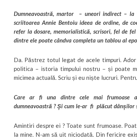
Dumneavoastră, martor – uneori indirect – la t
scriitoarea Annie Bentoiu ideea de ordine, de c
refer la dosare, memorialistică, scrisori, fel de f
dintre ele poate cândva completa un tablou al epo
Da. Păstrez totul legat de acele timpuri. Ador 
politica – istoria timpului nostru – și poate m
micimea actuală. Scriu și eu niște lucruri. Pen
Care ar fi una dintre cele mai frumoase am
dumneavoastră ? Și cum le-ar fi plăcut dânșilor s
Amintiri despre ei ? Toate sunt frumoase. Poate
la mine. N-am să uit niciodată. Din fericire exist