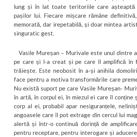
lung și în lat toate teritoriile care așteapt
pașilor lui. Fiecare mișcare rămâne definitivă
memorată, dar irepetabilă, și doar mintea arti
singuratic gest.
Vasile Mureșan – Murivale este unul dintre art
pe care și l-a creat și pe care îl amplifică în
trăiește. Este neobosit în a-și anihila domolir
face pentru a motiva transformările care premerg
Nu există suport pe care Vasile Mureșan- Muriv
în artă, în corpul ei, în miezul ei care îl conține
corp al ei, probabil apar nesiguranțele, nelin
angoasele care îl pot extrage din cercul lui mag
alertă și într-o continuă dorință de amplificar
pentru receptare, pentru interogare și aducere 