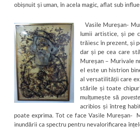
obișnuit și uman, în acela magic, aflat sub influen
Vasile Mureșan- Muriv
lumii artistice, și pe
trăiesc în prezent, și 
dar și pe cea care stă
Mureșan – Murivale nu 
el este un histrion bi
al versatilității care 
stările și toate chipur
mulțumește să
povest
acribios și întreg hab
poate exprima. Tot ce face Vasile Mureșan- Mu
inundării ca spectru pentru nevalorificarea înțe