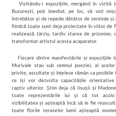
Vizitându-i expozițiile, mergând în vizită la
București, poți imediat, pe loc, să
vezi
mișc
întrebător și de repede dătător de sentințe și 
fiindcă toate sunt deja proiectate în viitor de f
realizează târziu, tardiv starea de prizonier,
transformat artistul acesta acaparator.
Fiecare dintre manifestările și expozițiile l
Murivale stau sub semnul poeziei, al acelor
privite, ascultate și înțelese rămân ca posibil
ce își vor dezvolta capacitățile orientativ
captiv ulterior. Știm deja că Iisușii și Madone
toate reprezentările lui și că tot acolo
vizibilitatea și așteaptă încă să le fie reascul
toate florile teraselor lumii așteaptă mome