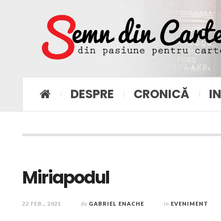
DESPRE
CRONICĂ
I
Miriapodul
22 FEB., 2021
de
GABRIEL ENACHE
în
EVENIMENT