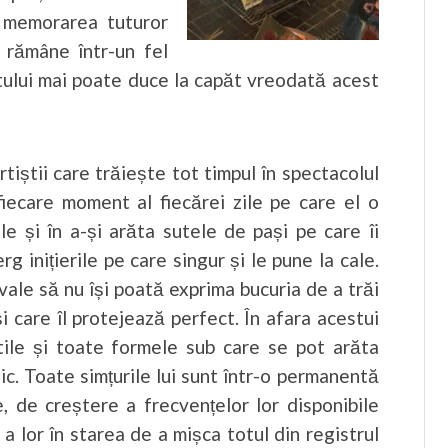
ă memorarea tuturor
, rămâne într-un fel
stului mai poate duce la capăt vreodată acest
iștii care trăiește tot timpul în spectacolul
 fiecare moment al fiecărei zile pe care el o
ile și în a-și arăta sutele de pași pe care îi
 inițierile pe care singur și le pune la cale.
ale să nu își poată exprima bucuria de a trăi
 și care îl protejează perfect. În afara acestui
iștile și toate formele sub care se pot arăta
ic. Toate simțurile lui sunt într-o permanentă
e, de creștere a frecvențelor lor disponibile
a lor în starea de a mișca totul din registrul