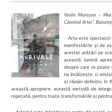
Vasile Mureșan – Muri
Căminul Artei”, Bucureș
Arta este spectacol ș
manifestările și de așe
acestor arătări pe sc
această lumină aprind
despre care se poate 
nu încălzește, ci mist
și rămân definitiv în 
această apropiere, această metodă de integra
repetată, pentru toate transformările și pentru 
Artistul este întotdeauna parte din toată acea