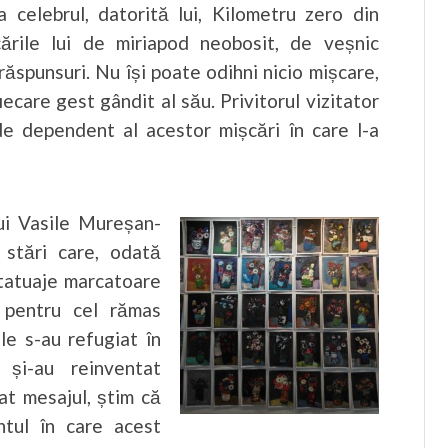
 celebrul, datorită lui, Kilometru zero din
ările lui de miriapod neobosit, de veșnic
răspunsuri. Nu își poate odihni nicio mișcare,
iecare gest gândit al său. Privitorul vizitator
 de dependent al acestor mișcări în care l-a
ui Vasile Mureșan-
 stări care, odată
e tatuaje marcatoare
e pentru cel rămas
le s-au refugiat în
 și-au reinventat
tat mesajul, știm că
ntul în care acest