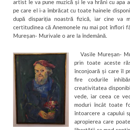
artist le va pune muzică și le va hrăni cu apa 
pe care el i-a îmbrăcat cu toate hainele disponi
după dispariția noastră fizică, iar cine v
certitudinea că Anemonele nu mai pot înflori 
Mureșan- Murivale o are la îndemână.
Vasile Mureșan- Muriv
prin toate aceste răs
înconjoară și care îl p
fire codurile inhibă
creativitatea disponibi
vede, iar ceea ce ved
moduri încât toate f
întoarcere a capului s
apropierea care poate 
libertății ca mod conti