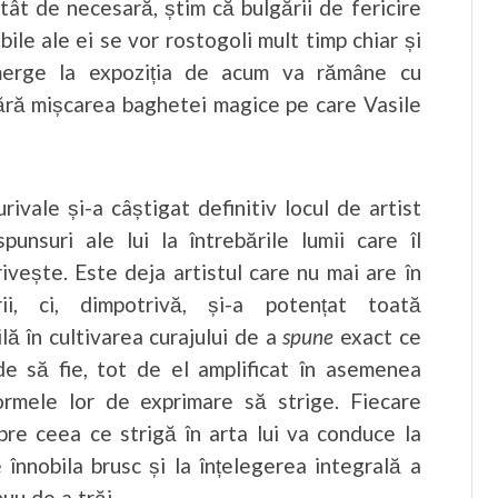
atât de necesară, știm că bulgării de fericire
bile ale ei se vor rostogoli mult timp chiar și
a merge la expoziția de acum va rămâne cu
fără mișcarea baghetei magice pe care Vasile
ale și-a câștigat definitiv locul de artist
punsuri ale lui la întrebările lumii care îl
rivește. Este deja artistul care nu mai are în
rii, ci, dimpotrivă, și-a potențat toată
lă în cultivarea curajului de a
spune
exact ce
e să fie, tot de el amplificat în asemenea
ormele lor de exprimare să strige. Fiecare
pre ceea ce strigă în arta lui va conduce la
înnobila brusc și la înțelegerea integrală a
nuu de a trăi.