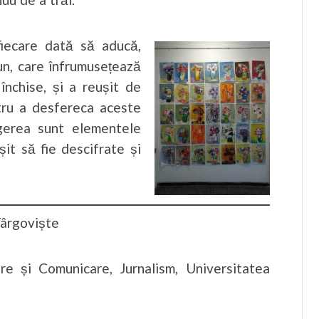
ecare dată să aducă,
un, care înfrumusețează
închise, și a reușit de
tru a desfereca aceste
egerea sunt elementele
șit să fie descifrate și
Târgoviște
ere și Comunicare, Jurnalism, Universitatea