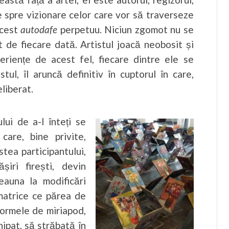
e spre vizionare celor care vor să traverseze
acest
autodafe
perpetuu. Niciun zgomot nu se
t de fiecare dată. Artistul joacă neobosit și
eriențe de acest fel, fiecare dintre ele se
tul, îl aruncă definitiv în cuptorul în care,
liberat.
lui de a-l înteți se
care, bine privite,
tea participantului,
șiri firești, devin
auna la modificări
 matrice ce părea de
 formele de miriapod,
ipat, să străbată în