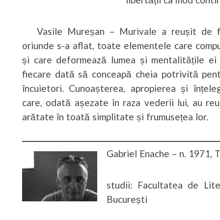
Vasile Mureșan – Murivale a reușit de fi
oriunde s-a aflat, toate elementele care comp
și care deformează lumea și mentalitățile ei 
fiecare dată să conceapă cheia potrivită pen
încuietori. Cunoașterea, apropierea și înțel
care, odată așezate în raza vederii lui, au reu
arătate în toată simplitate și frumusețea lor.
Gabriel Enache – n. 1971, 
studii: Facultatea de Lit
București