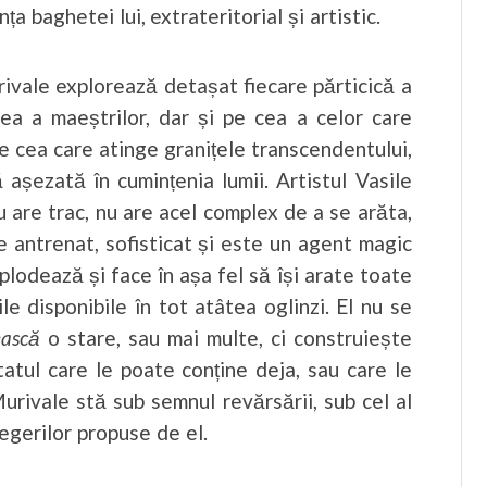
ța baghetei lui, extrateritorial și artistic.
ale explorează detașat fiecare părticică a
 cea a maeștrilor, dar și pe cea a celor care
pe cea care atinge granițele transcendentului,
 așezată în cumințenia lumii. Artistul Vasile
are trac, nu are acel complex de a se arăta,
ne antrenat, sofisticat și este un agent magic
explodează și face în așa fel să își arate toate
ile disponibile în tot atâtea oglinzi. El nu se
ească
o stare, sau mai multe, ci construiește
itatul care le poate conține deja, sau care le
rivale stă sub semnul revărsării, sub cel al
legerilor propuse de el.