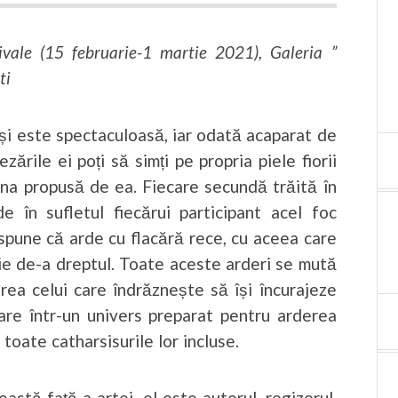
vale (15 februarie-1 martie 2021), Galeria ”
ti
i este spectaculoasă, iar odată acaparat de
zările ei poți să simți pe propria piele fiorii
ena propusă de ea. Fiecare secundă trăită în
e în sufletul fiecărui participant acel foc
spune că arde cu flacără rece, cu aceea care
uie de-a dreptul. Toate aceste arderi se mută
firea celui care îndrăznește să își încurajeze
re într-un univers preparat pentru arderea
toate catharsisurile lor incluse.
stă față a artei, el este autorul, regizorul,