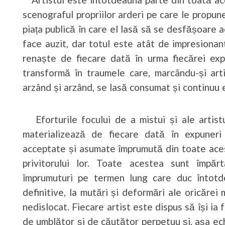
scenograful propriilor arderi pe care le propun
piața publică în care el lasă să se desfășoare 
face auzit, dar totul este atât de impresionan
renaște de fiecare dată în urma fiecărei exp
transformă în traumele care, marcându-și artis
arzând și arzând, se lasă consumat și continuu e
Eforturile focului de a mistui și ale artistu
materializează de fiecare dată în expuneri 
acceptate și asumate împrumută din toate aces
privitorului lor. Toate acestea sunt împărtă
împrumuturi pe termen lung care duc întotde
definitive, la mutări și deformări ale oricărei
nedislocat. Fiecare artist este dispus să își ia
de umblător și de căutător perpetuu și, așa ech