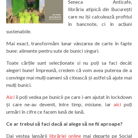
Seneca Anticafe,
librăria atipică din București
care nu își calculează profitul
în bancnote, ci în acțiuni
sustenabile.
Mai exact, transformăm lunar vânzarea de carte în fapte
bune: alimente pentru sute de bunici singuri.
Toate cărțile sunt selecționate si nu poți sa faci decât
alegeri bune! Împreună, credem că vom avea puterea de a
convinge mai mulți oameni să citească și astfel să ajute mai
mulți bunici.
Aici
îi poți vedea pe bunicii pe care i-am ajutat în lockdown
și care ne-au devenit, între timp, misiune. Iar
aici
poți
urmări în cifre ce facem lună de lună.
Ce ar trebui să faci dacă ai alege să ne fii aproape?
Dai vestea lansării
librăriei online
mai departe pe Social