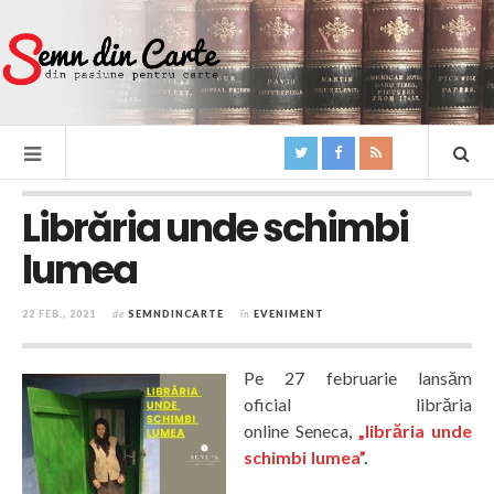
Librăria unde schimbi
lumea
22 FEB., 2021
de
SEMNDINCARTE
în
EVENIMENT
Pe 27 februarie lansăm
oficial librăria
online Seneca,
„librăria unde
schimbi lumea”
.