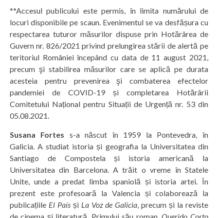
**Accesul publicului este permis, în limita numărului de
locuri disponibile pe scaun. Evenimentul se va desfășura cu
respectarea tuturor măsurilor dispuse prin Hotărârea de
Guvern nr. 826/2021 privind prelungirea stării de alertă pe
teritoriul României începând cu data de 11 august 2021,
precum şi stabilirea măsurilor care se aplică pe durata
acesteia pentru prevenirea şi combaterea efectelor
pandemiei de COVID-19 și completarea Hotărârii
Comitetului Național pentru Situații de Urgență nr. 53 din
05.08.2021.
Susana Fortes
s-a născut în 1959 la Pontevedra, în
Galicia. A studiat istoria și geografia la Universitatea din
Santiago de Compostela și istoria americană la
Universitatea din Barcelona. A trăit o vreme în Statele
Unite, unde a predat limba spaniolă și istoria artei. În
prezent este profesoară la Valencia și colaborează la
publicațiile
El País
și
La Voz de Galicia
, precum și la reviste
de cinema și literatură. Primului său roman,
Querido Corto