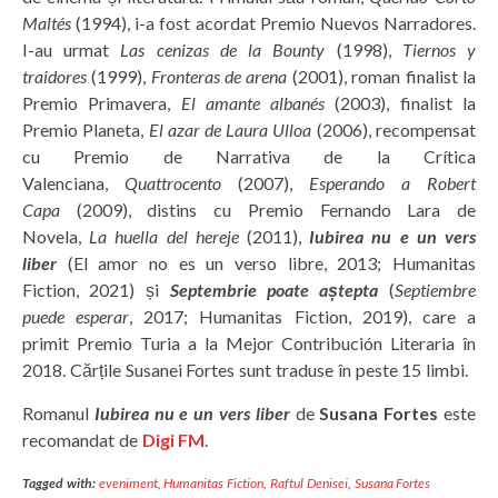
Maltés
(1994), i-a fost acordat Premio Nuevos Narradores.
I-au urmat
Las cenizas de la Bounty
(1998),
Tiernos y
traidores
(1999),
Fronteras de arena
(2001), roman finalist la
Premio Primavera,
El amante albanés
(2003), finalist la
Premio Planeta,
El azar de Laura Ulloa
(2006), recompensat
cu Premio de Narrativa de la Crítica
Valenciana,
Quattrocento
(2007),
Esperando a Robert
Capa
(2009), distins cu Premio Fernando Lara de
Novela,
La huella del hereje
(2011),
Iubirea nu e un vers
liber
(El amor no es un verso libre, 2013; Humanitas
Fiction, 2021) și
Septembrie poate aștepta
(
Septiembre
puede esperar
, 2017; Humanitas Fiction, 2019), care a
primit Premio Turia a la Mejor Contribución Literaria în
2018. Cărțile Susanei Fortes sunt traduse în peste 15 limbi.
Romanul
Iubirea nu e un vers liber
de
Susana Fortes
este
recomandat de
Digi FM
.
Tagged with:
eveniment
,
Humanitas Fiction
,
Raftul Denisei
,
Susana Fortes