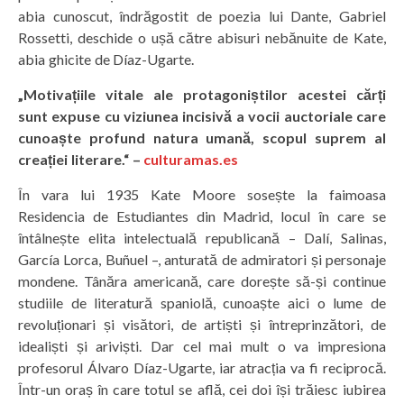
abia cunoscut, îndrăgostit de poezia lui Dante, Gabriel
Rossetti, deschide o ușă către abisuri nebănuite de Kate,
abia ghicite de Díaz-Ugarte.
„Motivațiile vitale ale protagoniștilor acestei cărți
sunt expuse cu viziunea incisivă a vocii auctoriale care
cunoaște profund natura umană, scopul suprem al
creației literare.“ –
culturamas.es
În vara lui 1935 Kate Moore sosește la faimoasa
Residencia de Estudiantes din Madrid, locul în care se
întâlnește elita intelectuală republicană – Dalí, Salinas,
García Lorca, Buñuel –, anturată de admiratori și personaje
mondene. Tânăra americană, care dorește să-și continue
studiile de literatură spaniolă, cunoaște aici o lume de
revoluționari și visători, de artiști și întreprinzători, de
idealiști și ariviști. Dar cel mai mult o va impresiona
profesorul Álvaro Díaz-Ugarte, iar atracția va fi reciprocă.
Într-un oraș în care totul se află, cei doi își trăiesc iubirea