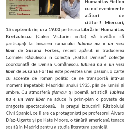
Humanitas Fiction
cu noi evenimente
alături de
cititori!
Miercuri,
15 septembrie, ora 19.00
pe terasa
Librăriei Humanitas
Kretzulescu
(Calea Victoriei nr.45) vă invităm să
participați la lansarea romanului
Iubirea nu e un vers
liber
de
Susana Fortes
, recent apărut în traducerea
Cornelei Rădulescu în colecția „Raftul Denisei“, colecție
coordonată de Denisa Comănescu.
Iubirea nu e un vers
liber
de
Susana Fortes
este povestea unei pasiuni, o carte
cu accente de roman politic ce ne transportă într-un
moment irepetabil: Madridul anului 1935, plin de lumini și
umbre. Cu atmosferă
glamour
și boemă artistică,
Iubirea
nu e un vers liber
ne aduce în prim-plan o poveste de
dragoste spectaculoasă, în pragul izbucnirii Războiului
Civil Spaniol, ce îi are ca protagoniști pe profesorul Álvaro
Díaz-Ugarte și pe Kate Moore, o tânără americană tenace
sosită în Madrid pentru a studia literatura spaniolă.