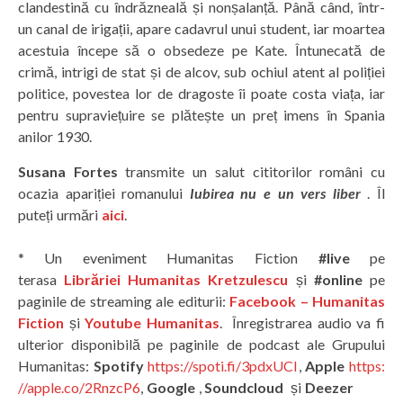
clandestină cu îndrăzneală și nonșalanță. Până când, într-
un canal de irigații, apare cadavrul unui student, iar moartea
acestuia începe să o obsedeze pe Kate. Întunecată de
crimă, intrigi de stat și de alcov, sub ochiul atent al poliției
politice, povestea lor de dragoste îi poate costa viața, iar
pentru supraviețuire se plătește un preț imens în Spania
anilor 1930.
Susana Fortes
transmite un salut cititorilor români cu
ocazia apariției romanului
Iubirea nu e un vers liber
. Îl
puteți urmări
aici
.
* Un eveniment Humanitas Fiction
#live
pe
terasa
Librăriei Humanitas Kretzulescu
și
#online
pe
paginile de streaming ale editurii:
Facebook – Humanitas
Fiction
și
Youtube Humanitas
. Înregistrarea audio va fi
ulterior disponibilă pe paginile de podcast ale Grupului
Humanitas:
Spotify
https://spoti.fi/3pdxUCI
,
Apple
https:
//apple.co/2RnzcP6
,
Google
,
Soundcloud
și
Deezer