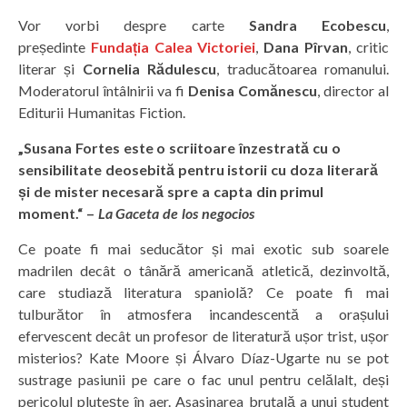
Vor vorbi despre carte
Sandra Ecobescu
,
președinte
Fundația Calea Victoriei
,
Dana Pîrvan
, critic
literar și
Cornelia Rădulescu
, traducătoarea romanului.
Moderatorul întâlnirii va fi
Denisa Comănescu
, director al
Editurii Humanitas Fiction.
„Susana Fortes este o scriitoare înzestrată cu o
sensibilitate deosebită pentru istorii cu doza literară
și de mister necesară spre a capta din primul
moment.“ –
La Gaceta de los negocios
Ce poate fi mai seducător și mai exotic sub soarele
madrilen decât o tânără americană atletică, dezinvoltă,
care studiază literatura spaniolă? Ce poate fi mai
tulburător în atmosfera incandescentă a orașului
efervescent decât un profesor de literatură ușor trist, ușor
misterios? Kate Moore și Álvaro Díaz-Ugarte nu se pot
sustrage pasiunii pe care o fac unul pentru celălalt, deși
pericolul plutește în aer. Asasinarea brutală a unui student