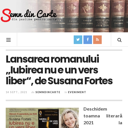
Lansarea romanului
„Iubirea nu e un vers
liber“, de Susana Fortes
14 SEPT., 2021
de
SEMNDINCARTE
în
EVENIMENT
Deschidem
toamna literară
2021 la