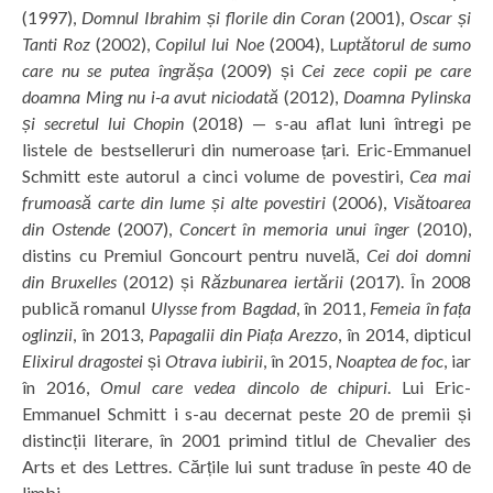
(1997),
Domnul Ibrahim și florile din Coran
(2001),
Oscar și
Tanti Roz
(2002),
Copilul lui Noe
(2004), L
uptătorul de sumo
care nu se putea îngrășa
(2009) și
Cei zece copii pe care
doamna Ming nu i-a avut niciodată
(2012),
Doamna Pylinska
și secretul lui Chopin
(2018) — s-au aflat luni întregi pe
listele de bestselleruri din numeroase țari. Eric-Emmanuel
Schmitt este autorul a cinci volume de povestiri,
Cea mai
frumoasă carte din lume și alte povestiri
(2006),
Visătoarea
din Ostende
(2007),
Concert în memoria unui înger
(2010),
distins cu Premiul Goncourt pentru nuvelă,
Cei doi domni
din Bruxelles
(2012) și
Răzbunarea iertării
(2017). În 2008
publică romanul
Ulysse from Bagdad
, în 2011,
Femeia în fața
oglinzii
, în 2013,
Papagalii din Piața Arezzo
, în 2014, dipticul
Elixirul dragostei
și
Otrava iubirii
, în 2015,
Noaptea de foc
, iar
în 2016,
Omul care vedea dincolo de chipuri
. Lui Eric-
Emmanuel Schmitt i s-au decernat peste 20 de premii și
distincții literare, în 2001 primind titlul de Chevalier des
Arts et des Lettres. Cărțile lui sunt traduse în peste 40 de
limbi.