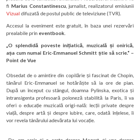
fi
Marius Constantinescu
, jurnalist, realizatorul emisiunii
Vizual
difuzată de postul public de televiziune (TVR).
Accesul la eveniment este gratuit, în baza unei rezervări
prealabile prin
eventbook
.
„O splendidă poveste inițiatică, muzicală și onirică,
așa cum numai Eric-Emmanuel Schmitt știe să scrie.“ –
Point de Vue
Obsedat de o amintire din copilărie și fascinat de Chopin,
tânărul Eric-Emmanuel se hotărăște să ia ore de pian.
După un început cu stângul, doamna Pylinska, exotica și
intransigenta profesoară poloneză stabilită la Paris, îi va
oferi o educație muzicală origi-nală: lecții private despre
viață, despre artă și despre iubire, care, odată înțelese, îi
vor revela tânărului adevărata lui vocație.
„Da, am scris și o carte despre Mozart, și una despre