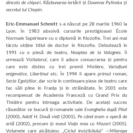
dincolo de chipuri
,
Răzbunarea iertării
și
Doamna Pylinska și
secretul lui Chopin
.
Eric-Emmanuel Schmitt
s-a născut pe 28 martie 1960 la
Lyon. În 1983 absolvă cursurile prestigioasei École
Normale Supérieure cu o diplomă în filozofie. Trei ani mai
târziu obține titlul de doctor în filozofie. Debutează în
1991 cu o piesă de teatru,
Noaptea de la Valognes
. Îi
urmează
Vizitatorul
, care îi aduce consacrarea și pentru
care este distins cu trei premii Molière,
Variațiuni
enigmatice
,
Libertinul
etc. În 1994 îi apare primul roman,
Secta Egoiștilor
, dar scrie în continuare piese de teatru care
fac săli pline în Franța și în străinătate. În 2001 este
recompensat de Academia Franceză cu Grand Prix du
Théâtre pentru întreaga activitate. De același succes
răsunător se bucură și romanele sale
Evanghelia după Pilat
(2000),
Adolf H. Două vieți
(2001),
Pe când eram o operă de
artă
(2002), precum și eseul
Viața mea cu Mozart
(2005).
Volumele care alcătuiesc „Ciclul invizibilului“ —
Milarepa