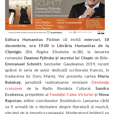
Editura Humanitas Fiction
vă invită
miercuri, 18
decembrie, ora 19.00
la
Librăria Humanitas de la
Cișmigiu
(Bd. Regina Elisabeta nr.38), la lansarea
romanului
Doamna Pylinska și secretul lui Chopin
de
Eric-
Emmanuel Schmitt
, bestseller Gaudeamus 2019, recent
apărut în seria de autor dedicată scriitorului francez, în
traducerea lui Doru Mareș. Vor prezenta cartea
Maria
Balabaș
, jurnalistă realizatoarea emisiunii
Dimineața
crossover
de la Radio România Cultural,
Sandra
Ecobescu
, președinte al
Fundației Calea Victoriei
și
Nona
Rapotan
, editor coordonator Bookhub.ro. Lansarea cărții
va fi urmată de o dezbatere despre literatură și muzică,
plecând de la tematica romanului. Moderatorul întâlnirii va