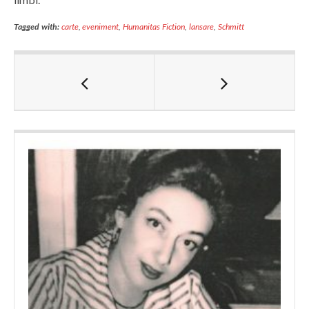
Tagged with:
carte
,
eveniment
,
Humanitas Fiction
,
lansare
,
Schmitt