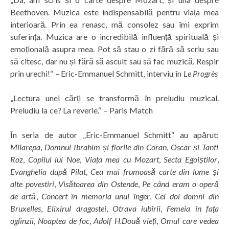
Beethoven. Muzica este indispensabilă pentru viața mea
interioară. Prin ea renasc, mă consolez sau îmi exprim
suferința. Muzica are o incredibilă influență spirituală și
emoțională asupra mea. Pot să stau o zi fără să scriu sau
să citesc, dar nu și fără să ascult sau să fac muzică. Respir
prin urechi!“ – Eric-Emmanuel Schmitt, interviu în
Le Progrès
„Lectura unei cărți se transformă în preludiu muzical.
Preludiu la ce? La reverie.“ – Paris Match
În seria de autor „Eric-Emmanuel Schmitt“ au apărut:
Milarepa
,
Domnul Ibrahim și florile din Coran
,
Oscar și Tanti
Roz
,
Copilul lui Noe
,
Viața mea cu Mozart
,
Secta Egoiștilor
,
Evanghelia după Pilat
,
Cea mai frumoasă carte din lume și
alte povestiri
,
Visătoarea din Ostende
,
Pe când eram o operă
de artă
,
Concert în memoria unui înger
,
Cei doi domni din
Bruxelles
,
Elixirul dragostei
,
Otrava iubirii
,
Femeia în fața
oglinzii
,
Noaptea de foc
,
Adolf H.Două vieți
,
Omul care vedea