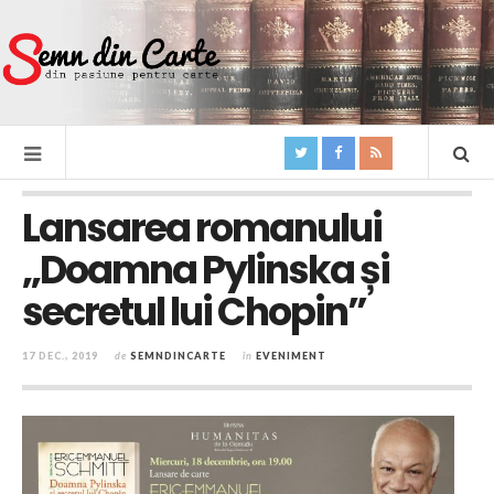
Lansarea romanului
„Doamna Pylinska și
secretul lui Chopin”
17 DEC., 2019
de
SEMNDINCARTE
în
EVENIMENT