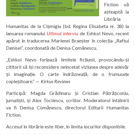
Fiction vă
așteaptă la
Librăria
Humanitas de la Cișmigiu (bd. Regina Elisabeta nr. 38) la
lansarea romanului
Ultimul interviu
de Eshkol Nevo, recent
apărut în traducerea Marlenei Braeșter în colecția „Raftul
Denisei“, coordonată de Denisa Comănescu.
„Eshkol Nevo forțează limitele ficțiunii, provocându-și
cititorii să își reconsidere neîncetat viziunea despre adevăr
și imaginație. O carte îndrăzneață, de o frumusețe
copleșitoare.“ —
Kirkus Reviews
Participă: Magda Grădinaru și Cristian Pătrășconiu,
jurnaliști, și Alex Tocilescu, scriitor. Moderatorul întâlnirii
va fi Denisa Comănescu, directorul Editurii Humanitas
Fiction.
Accesul în librărie este liber, în limita locurilor disponibile.