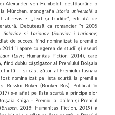
ației Alexander von Humboldt, desfășurând o
0, la München, monografia
Istoria universală a
 al revistei „Text și tradiție“, editată de
literatură. Debutează ca romancier în 2005
ul
Soloviov și Larionov
(
Soloviov i Larionov
;
iat de succes, fiind nominalizat la premiile
n 2011 îi apare culegerea de studii și eseuri
l
Laur
(
Lavr
; Humanitas Fiction, 2014), care
a, fiind dublu câștigător al Premiului Bolșaia
cul întâi – și câștigător al Premiului Iasnaia
fost nominalizat pe lista scurtă la premiile
) și Russkii Buker (Booker Rus). Publicat în
17) s-a aflat pe lista scurtă a principalelor
Bolșaia Kniga – Premiul al doilea și Premiul
(
Brisben
, 2018; Humanitas Fiction, 2019) a