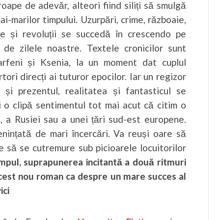
oape de adevăr, alteori fiind siliți să smulgă
ai-marilor timpului. Uzurpări, crime, războaie,
hie și revoluții se succedă în crescendo pe
de zilele noastre. Textele cronicilor sunt
arfeni și Ksenia, la un moment dat cuplul
ori direcți ai tuturor epocilor. Iar un regizor
 și prezentul, realitatea și fantasticul se
i o clipă sentimentul tot mai acut că citim o
i, a Rusiei sau a unei țări sud-est europene.
enințată de mari încercări. Va reuși oare să
e să se cutremure sub picioarele locuitorilor
timpul, suprapunerea incitantă a două ritmuri
acest nou roman ca despre un mare succes al
ici