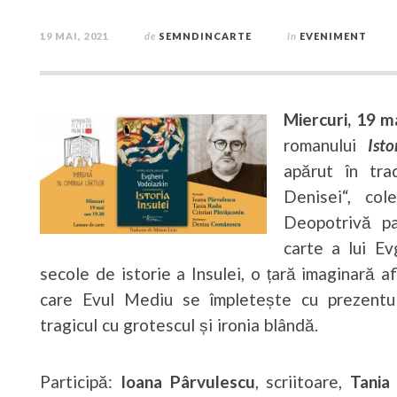
19 MAI, 2021
de
SEMNDINCARTE
în
EVENIMENT
Miercuri, 19 m
romanului
Isto
apărut în tra
Denisei“, co
Deopotrivă pa
carte a lui E
secole de istorie a Insulei, o țară imaginară a
care Evul Mediu se împletește cu prezentul
tragicul cu grotescul și ironia blândă.
Participă:
Ioana Pârvulescu
, scriitoare,
Tania