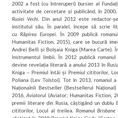
2002 a fost (cu întreruperi) bursier al Fund
activitate de cercetare și publicând, în 200
Rusiei Vechi
. Din anul 2012 este redactor-șef
institutul său. În paralel, începe să scrie 
cu
Răpirea Europei
. În 2009 publică roman
Humanitas Fiction, 2015), care se bucură imed
Andrei Belîi și Bolșaia Kniga (Marea Carte). Î
Instrumentul limbii. În 2012 publică romanu
devine revelația literară a anului 2013 în Rusi
Kniga – Premiul întâi și Premiul cititorilor, Lo
Poliana (Lev Tolstoi). Tot în 2013, romanul a 
Naționalnîi Bestseller (Bestsellerul Național
2016,
Aviatorul
(Aviator; Humanitas Fiction, 20
premii literare din Rusia, câștigând un dublu 
cititorilor, Locul al treilea. Romanul
Brisbane