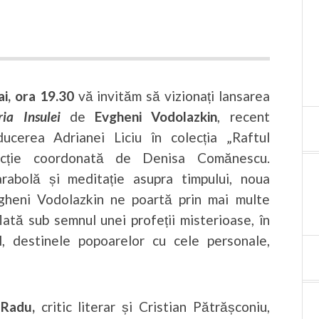
ai, ora 19.30
vă invităm să vizionați lansarea
ria Insulei
de
Evgheni Vodolazkin
, recent
ducerea Adrianei Liciu în colecția „Raftul
lecție coordonată de Denisa Comănescu.
rabolă și meditație asupra timpului, noua
vgheni Vodolazkin ne poartă prin mai multe
flată sub semnul unei profeții misterioase, în
, destinele popoarelor cu cele personale,
 Radu,
critic literar și Cristian Pătrășconiu,