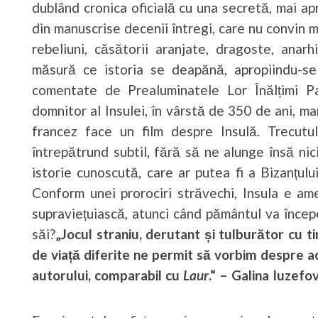
dublând cronica oficială cu una secretă, mai apr
din manuscrise decenii întregi, care nu convin m
rebeliuni, căsătorii aranjate, dragoste, anar
măsură ce istoria se deapănă, apropiindu-se 
comentate de Prealuminatele Lor Înălțimi P
domnitor al Insulei, în vârstă de 350 de ani, mart
francez face un film despre Insulă. Trecutul
întrepătrund subtil, fără să ne alunge însă nic
istorie cunoscută, care ar putea fi a Bizanțulu
Conform unei prorociri străvechi, Insula e am
supraviețuiască, atunci când pământul va încep
săi?
„Jocul straniu, derutant și tulburător cu 
de viață diferite ne permit să vorbim despre 
autorului, comparabil cu
Laur
.“ – Galina Iuzefov