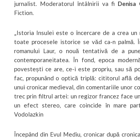
jurnalist. Moderatorul întâlnirii va fi
Denisa
Fiction.
„Istoria Insulei este o încercare de a crea un 
toate procesele istorice se văd ca-n palmă. 
romanului Laur, o nouă tentativă de a pun
contemporaneitatea. În fond, epoca modern
povestești ce are, ce-i este propriu, sau să p
fac, propunând o optică triplă: cititorul află
unui cronicar medieval, din comentariile unor 
trec prin filtrul artei: un regizor francez face u
un efect stereo, care coincide în mare pa
Vodolazkin
Începând din Evul Mediu, cronicar după cronic