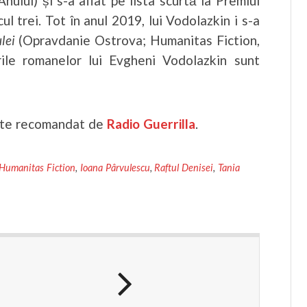
ului) și s-a aflat pe lista scurtă la Premiul
ul trei. Tot în anul 2019, lui Vodolazkin i s-a
ulei
(Opravdanie Ostrova; Humanitas Fiction,
ile romanelor lui Evgheni Vodolazkin sunt
te recomandat de
Radio Guerrilla
.
Humanitas Fiction
,
Ioana Pârvulescu
,
Raftul Denisei
,
Tania