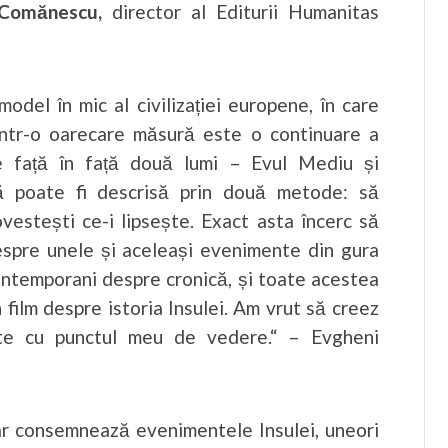
 Comănescu,
director al Editurii Humanitas
model în mic al civilizației europene, în care
Într-o oarecare măsură este o continuare a
e față în față două lumi – Evul Mediu și
ă poate fi descrisă prin două metode: să
ovestești ce-i lipsește. Exact asta încerc să
 despre unele și aceleași evenimente din gura
contemporani despre cronică, și toate acestea
n film despre istoria Insulei. Am vrut să creez
rte cu punctul meu de vedere.“ – Evgheni
ar consemnează evenimentele Insulei, uneori