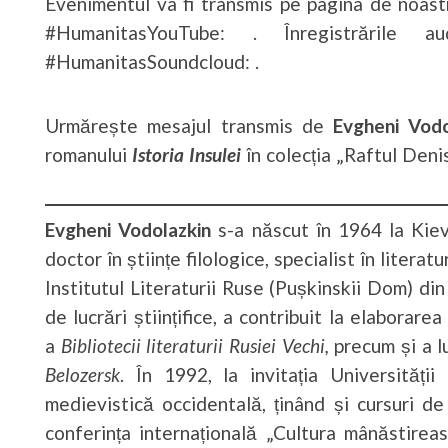
Evenimentul va fi transmis pe pagina de noa
#HumanitasYouTube: . Înregistrările a
#HumanitasSoundcloud: .
Urmărește mesajul transmis de
Evgheni Vodo
romanului
Istoria Insulei
în colecția „Raftul Deni
Evgheni Vodolazkin
s-a născut în 1964 la Kiev,
doctor în științe filologice, specialist în liter
Institutul Literaturii Ruse (Pușkinskii Dom) d
de lucrări științifice, a contribuit la elaborare
a
Bibliotecii literaturii Rusiei Vechi,
precum și a l
Belozersk
. În 1992, la invitația Universități
medievistică occidentală, ținând și cursuri d
conferința internațională „Cultura mânăstirea