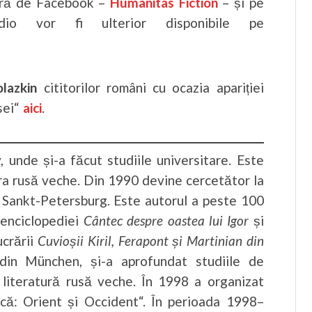
stră de Facebook –
Humanitas Fiction
– și pe
udio vor fi ulterior disponibile pe
lazkin
cititorilor români cu ocazia apariției
sei“
aici
.
 unde și-a făcut studiile universitare. Este
atura rusă veche. Din 1990 devine cercetător la
in Sankt-Petersburg. Este autorul a peste 100
a enciclopediei
Cântec despre oastea lui Igor
și
ucrării
Cuvioșii Kiril, Ferapont și Martinian din
i din München, și-a aprofundat studiile de
e literatură rusă veche. În 1998 a organizat
scă: Orient și Occident“. În perioada 1998–