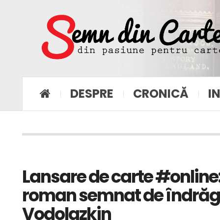
DESPRE
CRONICĂ
I
Lansare de carte #online: 
roman semnat de îndrăgit
Vodolazkin