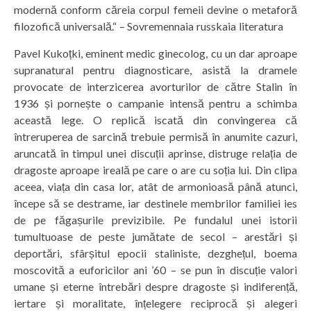
modernă conform căreia corpul femeii devine o metaforă
filozofică universală.“ – Sovremennaia russkaia literatura
Pavel Kukoțki, eminent medic ginecolog, cu un dar aproape
supranatural pentru diagnosticare, asistă la dramele
provocate de interzicerea avorturilor de către Stalin în
1936 și pornește o campanie intensă pentru a schimba
această lege. O replică iscată din convingerea că
întreruperea de sarcină trebuie permisă în anumite cazuri,
aruncată în timpul unei discuții aprinse, distruge relația de
dragoste aproape ireală pe care o are cu soția lui. Din clipa
aceea, viața din casa lor, atât de armonioasă până atunci,
începe să se destrame, iar destinele membrilor familiei ies
de pe făgașurile previzibile. Pe fundalul unei istorii
tumultuoase de peste jumătate de secol – arestări și
deportări, sfârșitul epocii staliniste, dezghețul, boema
moscovită a euforicilor ani ’60 – se pun în discuție valori
umane și eterne întrebări despre dragoste și indiferență,
iertare și moralitate, înțelegere reciprocă și alegeri