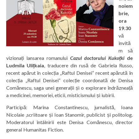
noiem
brie,
ora
19.30
vă
invită
m să
vizionați lansarea romanului
Cazul doctorului Kukoțki
de
Ludmila Ulițkaia
, traducere din rusă de Gabriela Russo,
recent apărut în colecția „Raftul Denisei“ recent apărută în
colecția „Raftul Denisei“ colecție coordonată de Denisa
Comănescu, saga unei generații și o explorare îndrăzneață
a medicinei, memoriei, eticii, misticismului și iubirii.
Participă: Marina Constantinescu, jurnalistă, Ioana
Nicolaie ,scriitoare și Ioan Stanomir, publicist și politolog.
Moderatorul întâlnirii este Denisa Comănescu, director
general Humanitas Fiction.