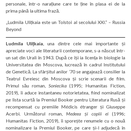
personale, într-o narațiune care te ține în plasa ei de la
prima până la ultima frază.
„Ludmila Ulițkaia este un Tolstoi al secolului XXI.“ – Russia
Beyond
Ludmila Ulițkaia
, una dintre cele mai importante și
apreciate voci ale literaturii contemporane, s-a născut într-
un sat din Urali în 1943. După ce își ia licența în biologie la
Universitatea din Moscova, lucrează în cadrul Institutului
de Genetică. La sfârșitul anilor ’70 se angajează consilier la
Teatrul Evreiesc din Moscova și scrie scenarii de film.
Primul său roman,
Soniecika
(1995; Humanitas Fiction,
2019), îi aduce instantaneu notorietatea, fiind nominalizat
pe lista scurtă la Premiul Booker pentru Literatura Rusă și
recompensat cu premiile Médicis étranger și Giuseppe
Acerbi. Următorul roman,
Medeea și copiii ei
(1996;
Humanitas Fiction, 2019), îi sporește renumele cu o nouă
nominalizare la Premiul Booker, pe care și-l adjudecă în