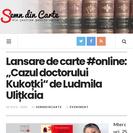
Lansare de carte #online:
„Cazul doctorului
Kukoțki“ de Ludmila
Ulițkaia
24 NOV., 2020
de
SEMNDINCARTE
în
EVENIMENT
Mierc
uri, 25