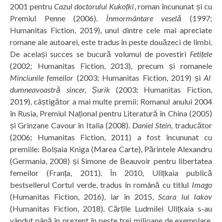
2001 pentru
Cazul doctorului Kukoțki
, roman încununat și cu
Premiul Penne (2006).
Înmormântare veselă
(1997;
Humanitas Fiction, 2019), unul dintre cele mai apreciate
romane ale autoarei, este tradus în peste douăzeci de limbi.
De același succes se bucură volumul de povestiri
Fetițele
(2002; Humanitas Fiction, 2013), precum și romanele
Minciunile femeilor
(2003; Humanitas Fiction, 2019) și
Al
dumneavoastră sincer, Șurik
(2003; Humanitas Fiction,
2019), câștigător a mai multe premii: Romanul anului 2004
în Rusia, Premiul Național pentru Literatură în China (2005)
și Grinzane Cavour în Italia (2008).
Daniel Stein
, traducător
(2006; Humanitas Fiction, 2011) a fost încununat cu
premiile: Bolșaia Kniga (Marea Carte), Părintele Alexandru
(Germania, 2008) și Simone de Beauvoir pentru libertatea
femeilor (Franța, 2011). În 2010, Ulițkaia publică
bestsellerul Cortul verde, tradus în română cu titlul
Imago
(Humanitas Fiction, 2016), iar în 2015,
Scara lui Iakov
(Humanitas Fiction, 2018). Cărțile Ludmilei Ulițkaia s-au
vândut până în pre­zent în peste trei milioane de exemplare.