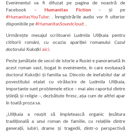
Evenimentul va fi difuzat pe pagina de noastră de
Facebook –
Humanitas Fiction
– și pe
#HumanitasYouTube
: . Înregistrările audio vor fi ulterior
disponibile pe
#HumanitasSoundcloud
: .
Urmărește mesajul scriitoarei Ludmila Ulițkaia pentru
cititorii români, cu ocazia apariției romanului
Cazul
doctorului Kukoțki
aici
.
Peste jumătate de secol de istorie a Rusiei e panoramată în
acest roman vast, bogat în evenimente, în care evoluează
doctorul Kukoțki și familia sa. Dincolo de inefabilul dar al
povestitului etalat cu strălucire de Ludmila Ulițkaia,
importante sunt problemele etice – mai ales raportul dintre
știință și religie –, dezbătute firesc, așa cum de altfel apar
în toată proza sa.
„Ulițkaia a reușit să împletească organic țesătura
tradițională a unui roman de familie, cu relațiile dintre
generații, iubiri, drame și tragedii, dintr-o perspectivă