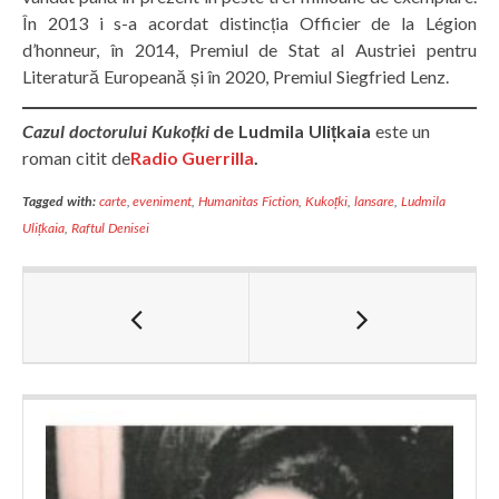
În 2013 i s-a acordat distincția Officier de la Légion
d’honneur, în 2014, Premiul de Stat al Austriei pentru
Literatură Europeană și în 2020, Premiul Siegfried Lenz.
Cazul doctorului Kukoțki
de Ludmila Ulițkaia
este un
roman citit de
Radio Guerrilla
.
Tagged with:
carte
,
eveniment
,
Humanitas Fiction
,
Kukoțki
,
lansare
,
Ludmila
Ulițkaia
,
Raftul Denisei