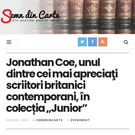
Jonathan Coe, unul
dintre cei mai apreciaţi
scriitori britanici
contemporani, în
colecția „Junior”
06 NOV., 2020
de
SEMNDINCARTE
în
EVENIMENT