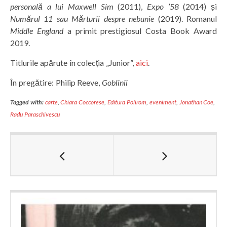
personală a lui Maxwell Sim
(2011),
Expo ’58
(2014) și
Numărul 11 sau Mărturii despre nebunie
(2019). Romanul
Middle England
a primit prestigiosul Costa Book Award
2019.
Titlurile apărute în colecția „Junior”,
aici
.
În pregătire: Philip Reeve,
Goblinii
Tagged with:
carte
,
Chiara Coccorese
,
Editura Polirom
,
eveniment
,
Jonathan Coe
,
Radu Paraschivescu