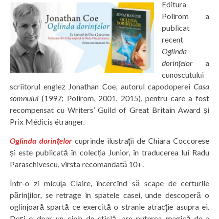
Editura
Polirom a
publicat
recent
Oglinda
dorinţelor
a
cunoscutului
scriitorul englez Jonathan Coe, autorul capodoperei
Casa
somnului
(1997; Polirom, 2001, 2015), pentru care a fost
recompensat cu Writers’ Guild of Great Britain Award și
Prix Médicis étranger.
Oglinda dorinţelor
cuprinde ilustraţii de Chiara Coccorese
și este publicată în colecția Junior, în traducerea lui Radu
Paraschivescu, vîrsta recomandată 10+.
Într-o zi micuţa Claire, încercînd să scape de certurile
părinţilor, se retrage în spatele casei, unde descoperă o
oglinjoară spartă ce exercită o stranie atracţie asupra ei.
Deși e doar un ciob de sticlă, are puterea magică de-a