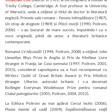
Trinity College, Cambridge. A fost profesor la University
of Warwick, unde a obţinut și titlul de doctor în literatură
engleză. Primele sale romane –
Femeia întîmplătoare
(1987),
Un strop de dragoste
(1989) și
Piticii morţii
(1990; Polirom,
2006) – s-au bucurat de mare succes, impunîndu-l ca o
voce originală, plină de umor, a literaturii britanice
contemporane.
Romanul
Ce hăcuială!
(1994; Polirom, 2008) a obţinut John
Llewellyn Rhys Prize în Anglia și Prix du Meilleur Livre
étranger în Franţa, iar
Casa somnului
(1997; Polirom, 2001,
2015), considerat capodopera sa, a fost recompensat cu
Writers’ Guild of Great Britain Award și Prix Médicis
étranger. Ulterior, autorului britanic i s-a decernat
Bollinger Everyman Wodehouse Prize pentru romanul
Clubul putregaiurilor
(2001; Polirom, 2004, 2012).
La Editura Polirom au mai apărut
Cercul închis
(2006),
Ploaia înainte să cadă
(2009),
Înspăimîntătoarea viaţă