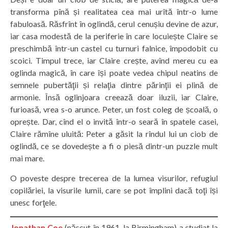
transforma pînă și realitatea cea mai urîtă într-o lume
fabuloasă. Răsfrînt în oglindă, cerul cenușiu devine de azur,
iar casa modestă de la periferie în care locuiește Claire se
preschimbă într-un castel cu turnuri falnice, împodobit cu
scoici. Timpul trece, iar Claire crește, avînd mereu cu ea
oglinda magică, în care își poate vedea chipul neatins de
semnele pubertăţii și relaţia dintre părinţii ei plină de
armonie. Însă oglinjoara creează doar iluzii, iar Claire,
furioasă, vrea s-o arunce. Peter, un fost coleg de școală, o
oprește. Dar, cînd el o invită într-o seară în spatele casei,
Claire rămîne uluită: Peter a găsit la rîndul lui un ciob de
oglindă, ce se dovedește a fi o piesă dintr-un puzzle mult
mai mare.
O poveste despre trecerea de la lumea visurilor, refugiul
copilăriei, la visurile lumii, care se pot împlini dacă toţi își
unesc forţele.
Jonathan Coe
(născut în 1961, la Birmingham) a studiat la