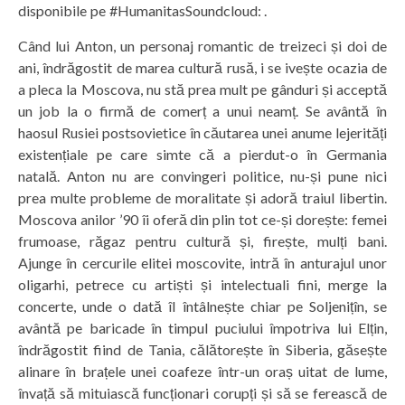
disponibile pe #HumanitasSoundcloud: .
Când lui Anton, un personaj romantic de treizeci și doi de
ani, îndrăgostit de marea cultură rusă, i se ivește ocazia de
a pleca la Moscova, nu stă prea mult pe gânduri și acceptă
un job la o firmă de comerț a unui neamț. Se avântă în
haosul Rusiei postsovietice în căutarea unei anume lejerități
existențiale pe care simte că a pierdut-o în Germania
natală. Anton nu are convingeri politice, nu-și pune nici
prea multe probleme de moralitate și adoră traiul libertin.
Moscova anilor ’90 îi oferă din plin tot ce-și dorește: femei
frumoase, răgaz pentru cultură și, firește, mulți bani.
Ajunge în cercurile elitei moscovite, intră în anturajul unor
oligarhi, petrece cu artiști și intelectuali fini, merge la
concerte, unde o dată îl întâlnește chiar pe Soljenițîn, se
avântă pe baricade în timpul puciului împotriva lui Elțin,
îndrăgostit fiind de Tania, călătorește în Siberia, găsește
alinare în brațele unei coafeze într-un oraș uitat de lume,
învață să mituiască funcționari corupți și să se ferească de