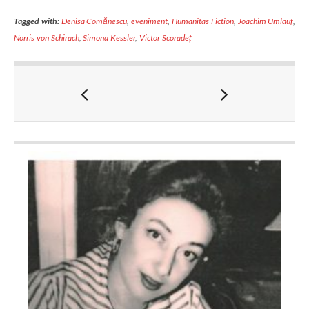
Tagged with:
Denisa Comănescu
,
eveniment
,
Humanitas Fiction
,
Joachim Umlauf
,
Norris von Schirach
,
Simona Kessler
,
Victor Scoradeț