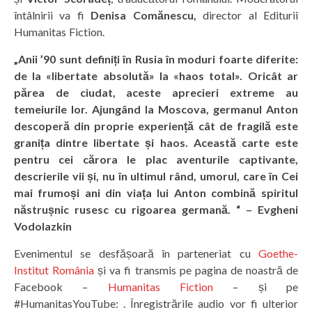
întâlnirii va fi
Denisa Comănescu,
director al Editurii
Humanitas Fiction.
„Anii ’90 sunt definiți în Rusia în moduri foarte diferite:
de la «libertate absolută» la «haos total». Oricât ar
părea de ciudat, aceste aprecieri extreme au
temeiurile lor. Ajungând la Moscova, germanul Anton
descoperă din proprie experiență cât de fragilă este
granița dintre libertate și haos. Această carte este
pentru cei cărora le plac aventurile captivante,
descrierile vii și, nu în ultimul rând, umorul, care în Cei
mai frumoși ani din viața lui Anton combină spiritul
năstrușnic rusesc cu rigoarea germană. “ – Evgheni
Vodolazkin
Evenimentul se desfășoară în parteneriat cu
Goethe-
Institut România
și va fi transmis pe pagina de noastră de
Facebook –
Humanitas Fiction
– și pe
#HumanitasYouTube: . Înregistrările audio vor fi ulterior