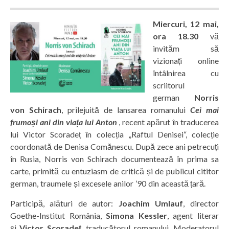
Miercuri, 12 mai,
ora 18.30
vă
invităm să
vizionați online
întâlnirea cu
scriitorul
german
Norris
von Schirach
, prilejuită de lansarea romanului
Cei mai
frumoși ani din viața lui Anton
, recent apărut în traducerea
lui Victor Scoradeț în colecția „Raftul Denisei“, colecție
coordonată de Denisa Comănescu. După zece ani petrecuți
în Rusia, Norris von Schirach documentează în prima sa
carte, primită cu entuziasm de critică și de publicul cititor
german, traumele și excesele anilor ’90 din această țară.
Participă, alături de autor:
Joachim Umlauf
, director
Goethe-Institut România,
Simona Kessler
, agent literar
și
Victor Scoradeț
, traducătorul romanului. Moderatorul