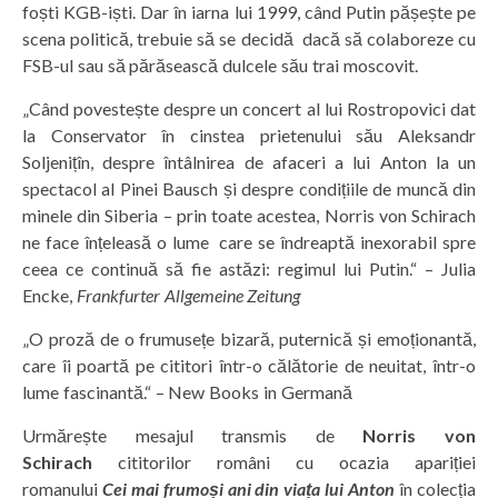
foști KGB-iști. Dar în iarna lui 1999, când Putin pășește pe
scena politică, trebuie să se decidă dacă să colaboreze cu
FSB-ul sau să părăsească dulcele său trai moscovit.
„Când povestește despre un concert al lui Rostropovici dat
la Conservator în cinstea prietenului său Aleksandr
Soljenițîn, despre întâlnirea de afaceri a lui Anton la un
spectacol al Pinei Bausch și despre condițiile de muncă din
minele din Siberia – prin toate acestea, Norris von Schirach
ne face înțeleasă o lume care se îndreaptă inexorabil spre
ceea ce continuă să fie astăzi: regimul lui Putin.“ – Julia
Encke,
Frankfurter Allgemeine Zeitung
„O proză de o frumusețe bizară, puternică și emoționantă,
care îi poartă pe cititori într-o călătorie de neuitat, într-o
lume fascinantă.“ – New Books in Germană
Urmărește mesajul transmis de
Norris von
Schirach
cititorilor români cu ocazia apariției
romanului
Cei mai frumoși ani din viața lui Anton
în colecția