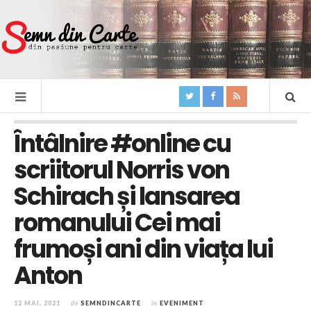
Întâlnire #online cu
scriitorul Norris von
Schirach și lansarea
romanului Cei mai
frumoși ani din viața lui
Anton
12 MAI, 2021
de
SEMNDINCARTE
în
EVENIMENT