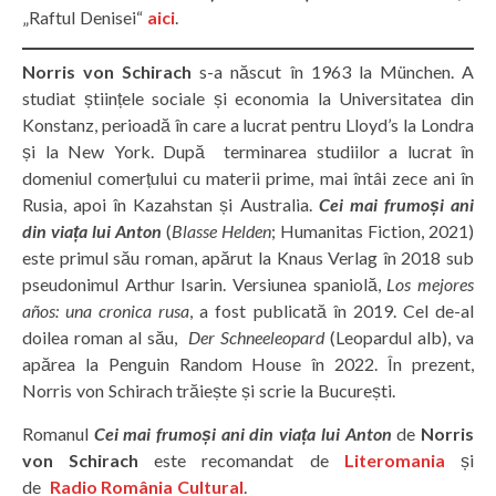
„Raftul Denisei“
aici
.
Norris von Schirach
s-a născut în 1963 la München. A
studiat științele sociale și economia la Universitatea din
Konstanz, perioadă în care a lucrat pentru Lloyd’s la Londra
și la New York. După terminarea studiilor a lucrat în
domeniul comerțului cu materii prime, mai întâi zece ani în
Rusia, apoi în Kazahstan și Australia.
Cei mai frumoși ani
din viața lui Anton
(
Blasse Helden
; Humanitas Fiction, 2021)
este primul său roman, apărut la Knaus Verlag în 2018 sub
pseudonimul Arthur Isarin. Versiunea spaniolă,
Los mejores
años: una cronica rusa
, a fost publicată în 2019. Cel de-al
doilea roman al său,
Der Schneeleopard
(Leopardul alb), va
apărea la Penguin Random House în 2022. În prezent,
Norris von Schirach trăiește și scrie la București.
Romanul
Cei mai frumoși ani din viața lui Anton
de
Norris
von Schirach
este recomandat de
Literomania
și
de
Radio România Cultural
.