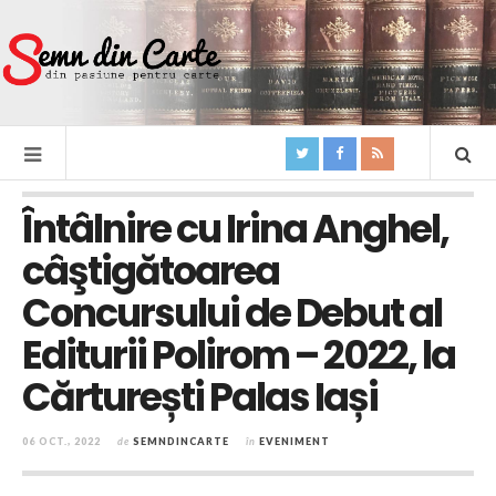
Întâlnire cu Irina Anghel,
câştigătoarea
Concursului de Debut al
Editurii Polirom – 2022, la
Cărturești Palas Iași
06 OCT., 2022
de
SEMNDINCARTE
în
EVENIMENT