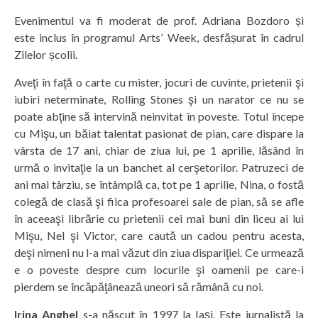
Evenimentul va fi moderat de prof. Adriana Bozdoro și
este inclus în programul Arts’ Week, desfășurat în cadrul
Zilelor școlii.
Aveţi în faţă o carte cu mister, jocuri de cuvinte, prietenii şi
iubiri neterminate, Rolling Stones şi un narator ce nu se
poate abţine să intervină neinvitat în poveste. Totul începe
cu Mişu, un băiat talentat pasionat de pian, care dispare la
vârsta de 17 ani, chiar de ziua lui, pe 1 aprilie, lăsând în
urmă o invitaţie la un banchet al cerşetorilor. Patruzeci de
ani mai târziu, se întâmplă ca, tot pe 1 aprilie, Nina, o fostă
colegă de clasă şi fiica profesoarei sale de pian, să se afle
în aceeaşi librărie cu prietenii cei mai buni din liceu ai lui
Mişu, Nel şi Victor, care caută un cadou pentru acesta,
deşi nimeni nu l-a mai văzut din ziua dispariţiei. Ce urmează
e o poveste despre cum locurile şi oamenii pe care-i
pierdem se încăpăţânează uneori să rămână cu noi.
Irina Anghel
s-a născut în 1997 la Iaşi. Este jurnalistă la