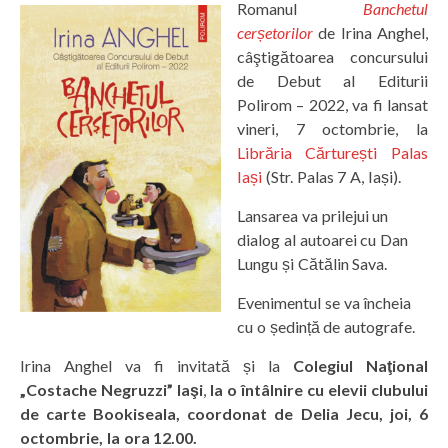
Romanul
Banchetul
cerșetorilor
de Irina Anghel,
câştigătoarea concursului
de Debut al Editurii
Polirom – 2022, va fi lansat
vineri, 7 octombrie, la
Librăria Cărturești Palas
Iași
(Str. Palas 7 A, Iași).
Lansarea va prilejui un
dialog al autoarei cu Dan
Lungu și Cătălin Sava.
Evenimentul se va încheia
cu o ședință de autografe.
Irina Anghel va fi invitată și la
Colegiul Naţional
„Costache Negruzzi” Iaşi
,
la o întâlnire cu elevii clubului
de carte Bookiseala, coordonat de Delia Jecu, joi, 6
octombrie, la ora 12.00.