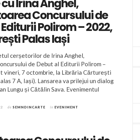
 cu Irina Anghel,
toarea Concursului de
 Editurii Polirom – 2022,
ești Palas Iași
ul cerșetorilor de Irina Anghel,
oncursului de Debut al Editurii Polirom –
at vineri, 7 octombrie, la Librăria Cărturești
Palas 7 A, Iași). Lansarea va prilejui un dialog
Dan Lungu și Cătălin Sava. Evenimentul
22
de
SEMNDINCARTE
în
EVENIMENT