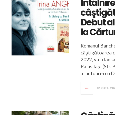
Întâlnire
câştigă
Debut al
la Cărtur
Romanul Banchet
câştigătoarea c
2022, va fi lans
Palas Iași (Str. 
al autoarei cu 
06 OCT. 20