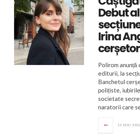
Câștigă
Debut al 
secțiune
Irina An
cerșetor
Polirom anunță 
editurii, la sec
Banchetul cerșet
polițiste, iubiri
societate secret
naratorii care s
11 MAI 202