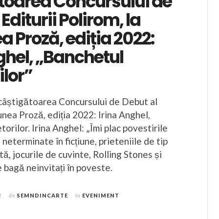
toarea Concursului de
Editurii Polirom, la
a Proză, ediția 2022:
ghel, „Banchetul
ilor”
câștigătoarea Concursului de Debut al
țiunea Proză, ediția 2022: Irina Anghel,
orilor. Irina Anghel: „Îmi plac povestirile
le neterminate în ficțiune, prieteniile de tip
ă, jocurile de cuvinte, Rolling Stones și
e bagă neinvitați în poveste.
2
de
SEMNDINCARTE
în
EVENIMENT