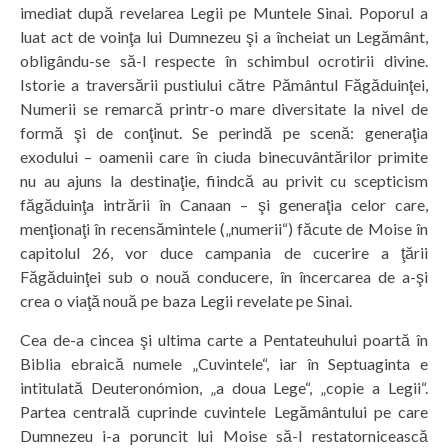
imediat după revelarea Legii pe Muntele Sinai. Poporul a
luat act de voinţa lui Dumnezeu şi a încheiat un Legământ,
obligându-se să-l respecte în schimbul ocrotirii divine.
Istorie a traversării pustiului către Pământul Făgăduinţei,
Numerii se remarcă printr-o mare diversitate la nivel de
formă şi de conţinut. Se perindă pe scenă: generaţia
exodului – oamenii care în ciuda binecuvântărilor primite
nu au ajuns la destinaţie, fiindcă au privit cu scepticism
făgăduinţa intrării în Canaan – şi generaţia celor care,
menţionaţi în recensămintele („numerii“) făcute de Moise în
capitolul 26, vor duce campania de cucerire a ţării
Făgăduinţei sub o nouă conducere, în încercarea de a-şi
crea o viaţă nouă pe baza Legii revelate pe Sinai.
Cea de-a cincea şi ultima carte a Pentateuhului poartă în
Biblia ebraică numele „Cuvintele“, iar în Septuaginta e
intitulată Deuteronómion, „a doua Lege“, „copie a Legii“.
Partea centrală cuprinde cuvintele Legământului pe care
Dumnezeu i-a poruncit lui Moise să-l restatornicească