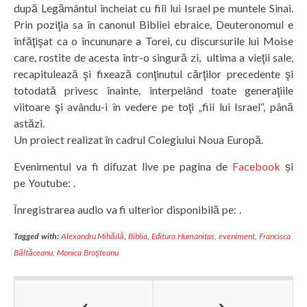
după Legământul încheiat cu fiii lui Israel pe muntele Sinai.
Prin poziţia sa în canonul Bibliei ebraice, Deuteronomul e
înfăţişat ca o încununare a Torei, cu discursurile lui Moise
care, rostite de acesta într-o singură zi, ultima a vieţii sale,
recapitulează şi fixează conţinutul cărţilor precedente şi
totodată privesc înainte, interpelând toate generaţiile
viitoare şi avându-i în vedere pe toţi „fiii lui Israel“, până
astăzi.
Un proiect realizat în cadrul Colegiului Noua Europă.
Evenimentul va fi difuzat live pe pagina de
Facebook
și
pe Youtube: .
Înregistrarea audio va fi ulterior disponibilă pe: .
Tagged with:
Alexandru Mihăilă
,
Biblia
,
Editura Humanitas
,
eveniment
,
Francisca
Băltăceanu
,
Monica Broşteanu