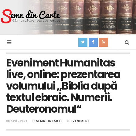
Eveniment Humanitas
live, online: prezentarea
volumului „Biblia după
textul ebraic. Numerii.
Deuteronomul“
08 APR., 2021
de
SEMNDINCARTE
în
EVENIMENT