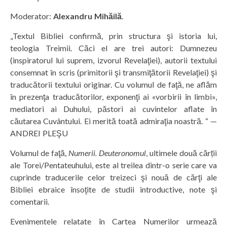
Moderator:
Alexandru Mihăilă
.
„Textul Bibliei confirmă, prin structura şi istoria lui,
teologia Treimii. Căci el are trei autori: Dumnezeu
(inspiratorul lui suprem, izvorul Revelaţiei), autorii textului
consemnat în scris (primitorii şi transmiţătorii Revelaţiei) şi
traducătorii textului originar. Cu volumul de faţă, ne aflăm
în prezenţa traducătorilor, exponenţi ai «vorbirii în limbi»,
mediatori ai Duhului, păstori ai cuvintelor aflate în
căutarea Cuvântului. Ei merită toată admiraţia noastră. “ —
ANDREI PLEŞU
Volumul de faţă,
Numerii. Deuteronomul
, ultimele două cărții
ale Torei/Pentateuhului, este al treilea dintr-o serie care va
cuprinde traducerile celor treizeci şi nouă de cărţi ale
Bibliei ebraice însoţite de studii introductive, note şi
comentarii.
Evenimentele relatate în Cartea Numerilor urmează