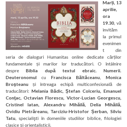
Marți, 13
aprilie,
ora
19.30
, vă
invităm
la primul
evenimen
t din
seria de dialoguri Humanitas online dedicate cărților
fundamentale și marilor lor traducători. O întâlnire
despre
Biblia după textul ebraic. Numerii.
Deuteronomul
cu
Francisca Băltăceanu
,
Monica
Broşteanu
și întreaga echipă multiconfesională de
traducători:
Melania Bădic, Ștefan Colceriu, Emanuel
Conţac, Octavian Florescu, Victor-Lucian Georgescu,
Cristinel Iatan, Alexandru Mihăilă, Delia Mihăilă,
Ovidiu Pietrăreanu, Tarciziu-Hristofor Șerban, Silviu
Tatu
, specialişti în domeniile studiilor biblice, filologiei
clasice şi orientalisticii.