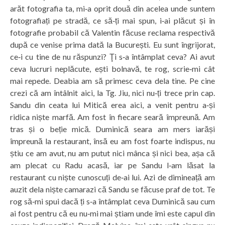
arăt fotografia ta, mi‑a oprit două din acelea unde suntem
fotografiați pe stradă, ce să‑ți mai spun, i‑ai plăcut și în
fotografie probabil că Valentin făcuse reclama respectivă
după ce venise prima dată la București. Eu sunt îngrijorat,
ce‑i cu tine de nu răspunzi? Ţi s‑a întâmplat ceva? Ai avut
ceva lucruri neplăcute, ești bolnavă, te rog, scrie‑mi cât
mai repede. Deabia am să primesc ceva dela tine. Pe cine
crezi că am întâlnit aici, la Tg. Jiu, nici nu‑ți trece prin cap.
Sandu din ceata lui Mitică erea aici, a venit pentru a‑și
ridica niște marfă. Am fost în fiecare seară împreună. Am
tras și o beție mică. Duminică seara am mers iarăși
împreună la restaurant, însă eu am fost foarte indispus, nu
știu ce am avut, nu am putut nici mânca și nici bea, așa că
am plecat cu Radu acasă, iar pe Sandu l‑am lăsat la
restaurant cu niște cunoscuți de‑ai lui. Azi de dimineață am
auzit dela niște camarazi că Sandu se făcuse praf de tot. Te
rog să‑mi spui dacă ți s‑a întâmplat ceva Duminică sau cum
ai fost pentru că eu nu‑mi mai știam unde îmi este capul din