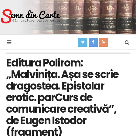
Editura Polirom:
„Malvinița. Așa se scrie
dragostea. Epistolar
erotic. parCurs de
comunicare creativă”,
de Eugen Istodor
(fragment)