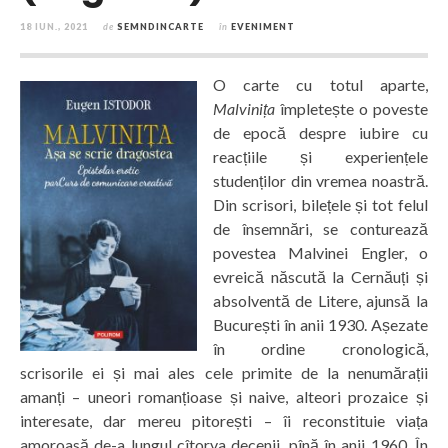
18 IUN., 2021
de
SEMNDINCARTE
în
EVENIMENT
O carte cu totul aparte,
Malvinița
împletește o poveste
de epocă despre iubire cu
reacțiile și experiențele
studenților din vremea noastră.
Din scrisori, bilețele și tot felul
de însemnări, se conturează
povestea Malvinei Engler, o
evreică născută la Cernăuți și
absolventă de Litere, ajunsă la
București în anii 1930. Așezate
în ordine cronologică,
scrisorile ei și mai ales cele primite de la nenumărații
amanți – uneori romanțioase și naive, alteori prozaice și
interesate, dar mereu pitorești – îi reconstituie viața
amoroasă de-a lungul cîtorva decenii, pînă în anii 1960. În