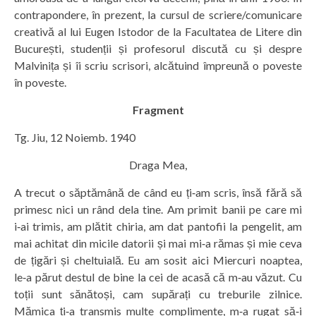
contrapondere, în prezent, la cursul de scriere/comunicare
creativă al lui Eugen Istodor de la Facultatea de Litere din
București, studenții și profesorul discută cu și despre
Malvinița și îi scriu scrisori, alcătuind împreună o poveste
în poveste.
Fragment
Tg. Jiu, 12 Noiemb. 1940
Draga Mea,
A trecut o săptămână de când eu ți‑am scris, însă fără să
primesc nici un rând dela tine. Am primit banii pe care mi
i‑ai trimis, am plătit chiria, am dat pantofii la pengelit, am
mai achitat din micile datorii și mai mi‑a rămas și mie ceva
de țigări și cheltuială. Eu am sosit aici Miercuri noaptea,
le‑a părut destul de bine la cei de acasă că m‑au văzut. Cu
toții sunt sănătoși, cam supărați cu treburile zilnice.
Mămica ți‑a transmis multe complimente, m‑a rugat să‑i