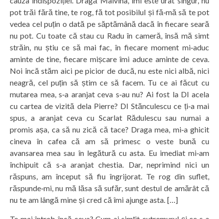
cauza indispoziției. Dragă Malvina, îmi este urât singur, nu
pot trăi fără tine, te rog, fă tot posibilul și fă‑mă să te pot
vedea cel puțin o dată pe săptămână dacă în fiecare seară
nu pot. Cu toate că stau cu Radu în cameră, însă mă simt
străin, nu știu ce să mai fac, în fiecare moment mi‑aduc
aminte de tine, fiecare mișcare îmi aduce aminte de ceva.
Noi încă stăm aici pe picior de ducă, nu este nici albă, nici
neagră, cel puțin să știm ce să facem. Tu ce ai făcut cu
mutarea mea, s‑a aranjat ceva s‑au nu? Ai fost la Dl acela
cu cartea de vizită dela Pierre? Dl Stănculescu ce ți‑a mai
spus, a aranjat ceva cu Scarlat Rădulescu sau numai a
promis așa, ca să nu zică că tace? Draga mea, mi‑a ghicit
cineva în cafea că am să primesc o veste bună cu
avansarea mea sau în legătură cu asta. Eu imediat mi‑am
închipuit că s‑a aranjat chestia. Dar, neprimind nici un
răspuns, am început să fiu îngrijorat. Te rog din suflet,
răspunde‑mi, nu mă lăsa să sufăr, sunt destul de amărât că
nu te am lângă mine și cred că îmi ajunge asta. […]
Te mai întreb încă ceva? Cum ai simțit cutremurul și ce s‑a