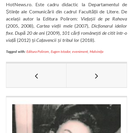
HotNews.ro. Este cadru didactic la Departamentul de
Științe ale Comunicării din cadrul Facultății de Litere. De
același autor la Editura Polirom:
Viețașii de pe Rahova
(2005, 2008),
Cartea vieții mele
(2007),
Dicționarul ideilor
fixe. După 20 de ani
(2009),
101 cărți românești de citit într-o
viață
(2012) și
Cațavencii și tribul lor
(2018).
Tagged with:
Editura Polirom
,
Eugen Istodor
,
eveniment
,
Malvinița