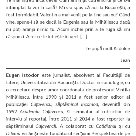
întâmplat la voi în casă? Mi s‑a spus că aci, la București, a
fost formidabil. Valentin a mai venit pe la tine sau nu? Când
vine, spune‑i să se ducă la Eugenia sau la Mihăilescu dacă
nu poți aranja nimic tu. Acum închei prin a te ruga să îmi
răspunzi. Acel ce te iubește în veci. […]
Te pupă mult și dulce
Jean
Eugen Istodor
este jurnalist, absolvent al Facultății de
Litere, Universitatea din București. Doctor în sociologie, cu
o cercetare despre umor coordonată de profesorul Vintilă
Mihăilescu. Între 1990 și 2011 a fost senior editor al
publicației
Cațavencu, săptămînal incomod
, devenită din
1992
Academia Cațavencu
, și semnatar al rubricilor de
interviu și reportaj. Între 2011 și 2014 a fost reporter la
săptămînalul
Cațavencii
. A colaborat cu
Cotidianul
și cu
Dilema veche
și este fondatorul secțiunii Perspektiva de pe