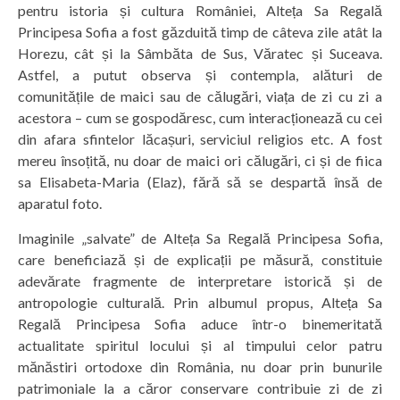
pentru istoria și cultura României, Alteța Sa Regală
Principesa Sofia a fost găzduită timp de câteva zile atât la
Horezu, cât și la Sâmbăta de Sus, Văratec și Suceava.
Astfel, a putut observa și contempla, alături de
comunitățile de maici sau de călugări, viața de zi cu zi a
acestora – cum se gospodăresc, cum interacționează cu cei
din afara sfintelor lăcașuri, serviciul religios etc. A fost
mereu însoțită, nu doar de maici ori călugări, ci și de fiica
sa Elisabeta-Maria (Elaz), fără să se despartă însă de
aparatul foto.
Imaginile „salvate” de Alteța Sa Regală Principesa Sofia,
care beneficiază și de explicații pe măsură, constituie
adevărate fragmente de interpretare istorică și de
antropologie culturală. Prin albumul propus, Alteța Sa
Regală Principesa Sofia aduce într-o binemeritată
actualitate spiritul locului și al timpului celor patru
mănăstiri ortodoxe din România, nu doar prin bunurile
patrimoniale la a căror conservare contribuie zi de zi