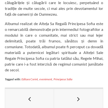
călugărițele și călugării care le locuiesc, perpetuând o
tradiție de multe secole, ci mai ales prin devotamentul lor
față de oameni și de Dumnezeu.
Albumul realizat de Alteța Sa Regală Principesa Sofia este
o remarcabilă demonstrație prin intermediul fotografiilor a
modului în care o comunitate, mai strict sau mai lejer
delimitată, poate trăi frumos, sănătos și demn în
comuniune. Totodată, albumul poate fi perceput ca dovadă
materială a puternicei legături spirituale a Alteței Sale
Regale Principesa Sofia cu patria tatălui său, Regele Mihai,
patrie care i-a fost interzisă de regimul comunist jumătate
de secol.
Tagged with:
Editura Corint
,
eveniment
,
Principesa Sofia