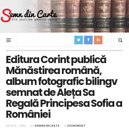
Editura Corint publică
Mănăstirea română,
album fotografic bilingv
semnat de Aleța Sa
Regală Principesa Sofia a
României
29 OCT., 2021
de
SEMNDINCARTE
în
EVENIMENT