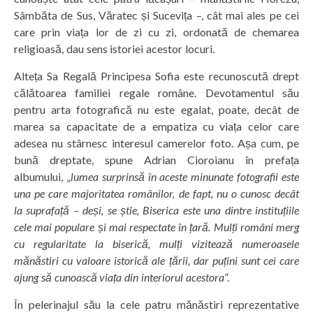
Sâmbăta de Sus, Văratec și Sucevița –, cât mai ales pe cei
care prin viața lor de zi cu zi, ordonată de chemarea
religioasă, dau sens istoriei acestor locuri.
Alteța Sa Regală Principesa Sofia este recunoscută drept
călătoarea familiei regale române. Devotamentul său
pentru arta fotografică nu este egalat, poate, decât de
marea sa capacitate de a empatiza cu viața celor care
adesea nu stârnesc interesul camerelor foto. Așa cum, pe
bună dreptate, spune Adrian Cioroianu în prefața
albumului, „
lumea surprinsă în aceste minunate fotografii este
una pe care majoritatea românilor, de fapt, nu o cunosc decât
la suprafață – deși, se știe, Biserica este una dintre instituțiile
cele mai populare și mai respectate în țară. Mulți români merg
cu regularitate la biserică, mulți vizitează numeroasele
mănăstiri cu valoare istorică ale țării, dar puțini sunt cei care
ajung să cunoască viața din interiorul acestora
”.
În pelerinajul său la cele patru mănăstiri reprezentative