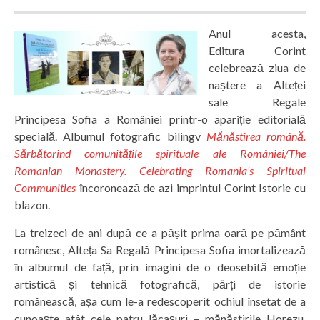
Anul acesta,
Editura Corint
celebrează ziua de
naștere a Alteței
sale Regale
Principesa Sofia a României printr-o apariție editorială
specială. Albumul fotografic bilingv
Mănăstirea română.
Sărbătorind comunitățile spirituale ale României/The
Romanian Monastery. Celebrating Romania’s Spiritual
Communities
încoronează de azi imprintul Corint Istorie cu
blazon.
La treizeci de ani după ce a pășit prima oară pe pământ
românesc, Alteța Sa Regală Principesa Sofia imortalizează
în albumul de față, prin imagini de o deosebită emoție
artistică și tehnică fotografică, părți de istorie
românească, așa cum le-a redescoperit ochiul însetat de a
cunoaște atât cele patru lăcașuri – mănăstirile Horezu,