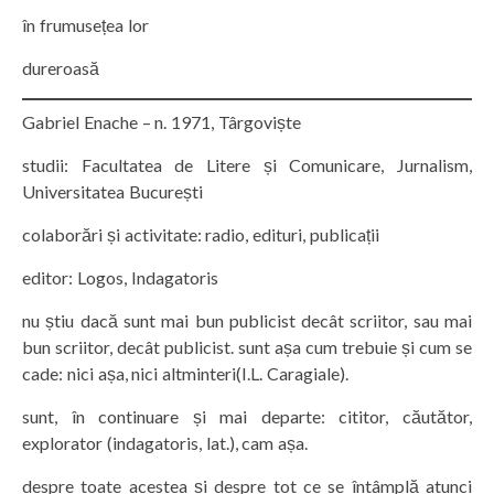
în frumusețea lor
dureroasă
Gabriel Enache – n. 1971, Târgoviște
studii: Facultatea de Litere și Comunicare, Jurnalism,
Universitatea București
colaborări și activitate: radio, edituri, publicații
editor: Logos, Indagatoris
nu știu dacă sunt mai bun publicist decât scriitor, sau mai
bun scriitor, decât publicist. sunt așa cum trebuie și cum se
cade: nici așa, nici altminteri(I.L. Caragiale).
sunt, în continuare și mai departe: cititor, căutător,
explorator (indagatoris, lat.), cam așa.
despre toate acestea și despre tot ce se întâmplă atunci