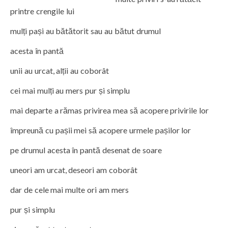
printre crengile lui
mulți pași au bătătorit sau au bătut drumul
acesta în pantă
unii au urcat, alții au coborât
cei mai mulți au mers pur și simplu
mai departe a rămas privirea mea să acopere privirile lor
împreună cu pașii mei să acopere urmele pașilor lor
pe drumul acesta în pantă desenat de soare
uneori am urcat, deseori am coborât
dar de cele mai multe ori am mers
pur și simplu