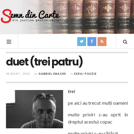
duet (trei patru)
05 MART., 2021
de
GABRIEL ENACHE
în
ESEU/ POEZIE
trei
pe aici au trecut mulți oameni
multe priviri s-au oprit în
dreptul acestui copac
multe priviri s-au rătăcit