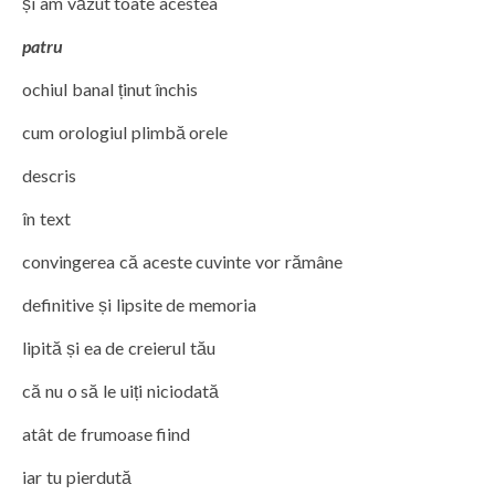
și am văzut toate acestea
patru
ochiul banal ținut închis
cum orologiul plimbă orele
descris
în text
convingerea că aceste cuvinte vor rămâne
definitive și lipsite de memoria
lipită și ea de creierul tău
că nu o să le uiți niciodată
atât de frumoase fiind
iar tu pierdută