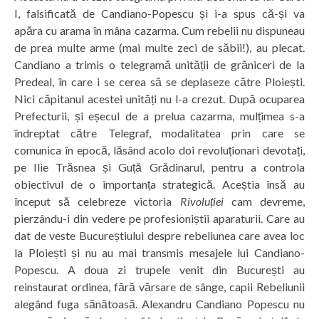
I, falsificată de Candiano-Popescu și i-a spus că-și va
apăra cu arama în mâna cazarma. Cum rebelii nu dispuneau
de prea multe arme (mai multe zeci de săbii!), au plecat.
Candiano a trimis o telegramă unității de grăniceri de la
Predeal, în care i se cerea să se deplaseze către Ploiești.
Nici căpitanul acestei unități nu l-a crezut. După ocuparea
Prefecturii, și eșecul de a prelua cazarma, mulțimea s-a
îndreptat către Telegraf, modalitatea prin care se
comunica în epocă, lăsând acolo doi revoluționari devotați,
pe Ilie Trăsnea și Guță Grădinarul, pentru a controla
obiectivul de o importanța strategică. Aceștia însă au
început să celebreze victoria
Rivoluției
cam devreme,
pierzându-i din vedere pe profesioniștii aparaturii. Care au
dat de veste Bucureștiului despre rebeliunea care avea loc
la Ploiești și nu au mai transmis mesajele lui Candiano-
Popescu. A doua zi trupele venit din București au
reinstaurat ordinea, fără vărsare de sânge, capii Rebeliunii
alegând fuga sănătoasă. Alexandru Candiano Popescu nu