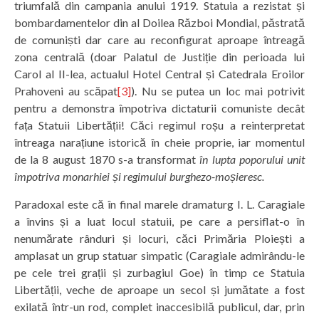
triumfală din campania anului 1919. Statuia a rezistat și
bombardamentelor din al Doilea Război Mondial, păstrată
de comuniști dar care au reconfigurat aproape întreagă
zona centrală (doar Palatul de Justiție din perioada lui
Carol al II-lea, actualul Hotel Central și Catedrala Eroilor
Prahoveni au scăpat
[3]
). Nu se putea un loc mai potrivit
pentru a demonstra împotriva dictaturii comuniste decât
fața Statuii Libertății! Căci regimul roșu a reinterpretat
întreaga narațiune istorică în cheie proprie, iar momentul
de la 8 august 1870 s-a transformat
în lupta poporului unit
împotriva monarhiei și regimului burghezo-moșieresc.
Paradoxal este că în final marele dramaturg I. L. Caragiale
a învins și a luat locul statuii, pe care a persiflat-o în
nenumărate rânduri și locuri, căci Primăria Ploiești a
amplasat un grup statuar simpatic (Caragiale admirându-le
pe cele trei grații și zurbagiul Goe) în timp ce Statuia
Libertății, veche de aproape un secol și jumătate a fost
exilată într-un rod, complet inaccesibilă publicul, dar, prin