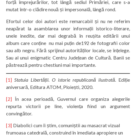
forță împrejurărilor, tot lângă sediul Primăriei, care s-a
mutat într-o clădire nouă și impersonală, lângă rond.
Efortul celor doi autori este remarcabil și nu ne referim
neapărat la asamblarea unor informații istorico-literare,
unele inedite, dar mai degrabă în reușita editării unui
album care conține nu mai puțin de192 de fotografii color
sau alb negru. Fără sprijinul autorităților locale, se înțelege.
Sau al unui enigmatic Centru Județean de Cultură. Banii se
păstrează pentru chestiuni mai importante.
[1]
Statuia Libertății. O istorie republicană ilustrată
. Ediție
aniversară, Editura ATOM, Ploiești, 2020.
[2]
În acea perioadă, Guvernul care organiza alegerile
repurta victorii pe line, violența fiind un argument
convingător.
[3]
Diabolici cum îi știm, comuniștii au masacrat vizual
frumoasa catedrală, construind în imediata apropiere un