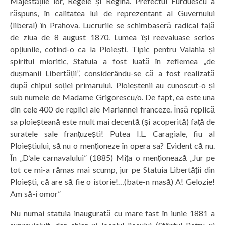
Majestățile lor, Regele și Regina. Prefectul Furduescu a
răspuns, în calitatea lui de reprezentant al Guvernului
(liberal) în Prahova. Lucrurile se schimbaseră radical față
de ziua de 8 august 1870. Lumea își reevaluase serios
opțiunile, cotind-o ca la Ploiești. Tipic pentru Valahia și
spiritul mioritic, Statuia a fost luată în zeflemea „de
dușmanii Libertății”, considerându-se că a fost realizată
după chipul soției primarului. Ploieștenii au cunoscut-o și
sub numele de Madame Grigorescu/o. De fapt, ea este una
din cele 400 de replici ale Mariannei franceze. Însă replică
sa ploieșteană este mult mai decentă (și acoperită) față de
suratele sale franțuzești! Putea I.L. Caragiale, fiu al
Ploieștiului, să nu o menționeze în opera sa? Evident că nu.
În „D’ale carnavalului” (1885) Mița o menționează „Jur pe
tot ce mi-a rămas mai scump, jur pe Statuia Libertății din
Ploiești, că are să fie o istorie!…(bate-n masă) A! Gelozie!
Am să-i omor”
Nu numai statuia inaugurată cu mare fast în iunie 1881 a