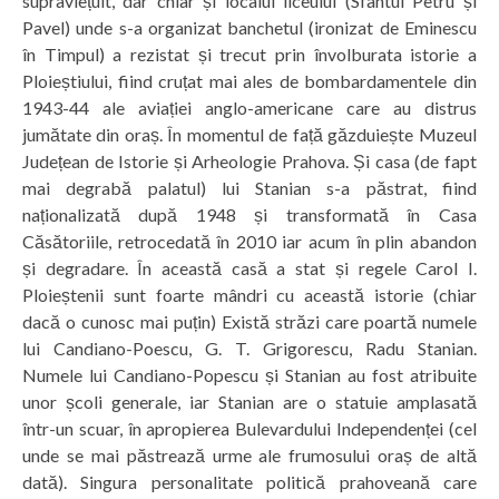
supraviețuit, dar chiar și localul liceului (Sfântul Petru și
Pavel) unde s-a organizat banchetul (ironizat de Eminescu
în Timpul) a rezistat și trecut prin învolburata istorie a
Ploieștiului, fiind cruțat mai ales de bombardamentele din
1943-44 ale aviației anglo-americane care au distrus
jumătate din oraș. În momentul de față găzduiește Muzeul
Județean de Istorie și Arheologie Prahova. Și casa (de fapt
mai degrabă palatul) lui Stanian s-a păstrat, fiind
naționalizată după 1948 și transformată în Casa
Căsătoriile, retrocedată în 2010 iar acum în plin abandon
și degradare. În această casă a stat și regele Carol I.
Ploieștenii sunt foarte mândri cu această istorie (chiar
dacă o cunosc mai puțin) Există străzi care poartă numele
lui Candiano-Poescu, G. T. Grigorescu, Radu Stanian.
Numele lui Candiano-Popescu și Stanian au fost atribuite
unor școli generale, iar Stanian are o statuie amplasată
într-un scuar, în apropierea Bulevardului Independenței (cel
unde se mai păstrează urme ale frumosului oraș de altă
dată). Singura personalitate politică prahoveană care