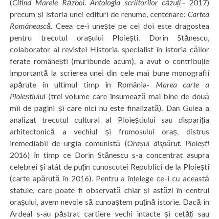
(
Citind Marele Război. Antologia scriitorilor căzuți
– 2017)
precum și istoria unei edituri de renume, centenare:
Cartea
Românească
. Ceea ce-i unește pe cei doi este dragostea
pentru trecutul orașului Ploiești. Dorin Stănescu,
colaborator al revistei Historia, specialist în istoria căilor
ferate românești (muribunde acum), a avut o contribuție
importantă la scrierea unei din cele mai bune monografii
apărute în ultimul timp în România-
Marea carte a
Ploieștiului
(trei volume care însumează mai bine de două
mii de pagini și care nici nu este finalizată). Dan Gulea a
analizat trecutul cultural al Ploieștiului sau dispariția
arhitectonică a vechiul și frumosului oraș, distrus
iremediabil de urgia comunistă (
Orașul dispărut. Ploiești
2016) în timp ce Dorin Stănescu s-a concentrat asupra
celebrei și atât de puțin cunoscutei Republici de la Ploiești
(carte apărută în 2016). Pentru a înțelege ce-i cu această
statuie, care poate fi observată chiar și astăzi în centrul
orașului, avem nevoie să cunoaștem puțină istorie. Dacă în
Ardeal s-au păstrat cartiere vechi intacte și cetăți sau