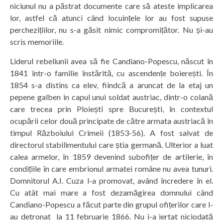
niciunul nu a păstrat documente care să ateste implicarea
lor, astfel că atunci când locuințele lor au fost supuse
perchezițiilor, nu s-a găsit nimic compromițător. Nu și-au
scris memoriile.
Liderul rebeliunii avea să fie Candiano-Popescu, născut în
1841 într-o familie înstărită, cu ascendențe boierești. În
1854 s-a distins ca elev, fiindcă a aruncat de la etaj un
pepene galben in capul unui soldat austriac, dintr-o colană
care trecea prin Ploiești spre București, în contextul
ocupării celor două principate de către armata austriacă în
timpul Războiului Crimeii (1853-56). A fost salvat de
directorul stabilimentului care știa germană. Ulterior a luat
calea armelor, în 1859 devenind subofițer de artilerie, în
condițiile în care embrionul armatei române nu avea tunuri.
Domnitorul A.I. Cuza l-a promovat, având încredere în el.
Cu atât mai mare a fost dezamăgirea domnului când
Candiano-Popescu a făcut parte din grupul ofițerilor care l-
au detronat la 11 februarie 1866. Nu i-a iertat niciodată