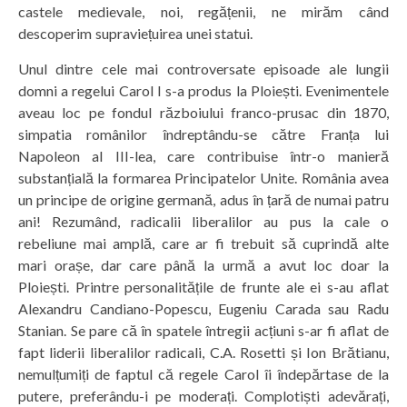
castele medievale, noi, regățenii, ne mirăm când
descoperim supraviețuirea unei statui.
Unul dintre cele mai controversate episoade ale lungii
domni a regelui Carol I s-a produs la Ploiești. Evenimentele
aveau loc pe fondul războiului franco-prusac din 1870,
simpatia românilor îndreptându-se către Franța lui
Napoleon al III-lea, care contribuise într-o manieră
substanțială la formarea Principatelor Unite. România avea
un principe de origine germană, adus în țară de numai patru
ani! Rezumând, radicalii liberalilor au pus la cale o
rebeliune mai amplă, care ar fi trebuit să cuprindă alte
mari orașe, dar care până la urmă a avut loc doar la
Ploiești. Printre personalitățile de frunte ale ei s-au aflat
Alexandru Candiano-Popescu, Eugeniu Carada sau Radu
Stanian. Se pare că în spatele întregii acțiuni s-ar fi aflat de
fapt liderii liberalilor radicali, C.A. Rosetti și Ion Brătianu,
nemulțumiți de faptul că regele Carol îi îndepărtase de la
putere, preferându-i pe moderați. Complotiști adevărați,