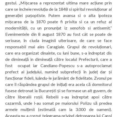
gestul. „Mișcarea a reprezentat ultima mare acțiune prin
care se încheie revoluția de la 1848 si spiritul revoluționar al
generației pașoptiste. Putem avansa si o alta ipoteza
mișcarea de la 1870 poate fi privita si ca un refuz al
modernității, cu un pronunțat iz xenofob si antisemit.”
Evenimentele din 8 august 1870 au fost cât se poate de
serioase, în ciuda imaginii ulterioare, de care se face
responsabil mai ales Caragiale. Grupul de revoluționari,
care era organizat dinainte, cu luni bune, s-a îndreptat dis
de dimineață in dimineață către localul Prefecturii, care a
fost ocupat iar Candiano-Popescu s-a autoproclamat
prefect al județului, numind subprefecți în județ dar și
funcționar fideli, luându-le jurământ de fidelitate. Zvonul pe
care îl răspândea grupul de inițiați era acela că domnitorul
fusese detronat la București și se formase un alt guvern, de
către liberalii roșii. Rebelii s-au îndreptat apoi către
cazarmă, unde l-au somat pe maiorului Polizu să predea
armele mulțimii (estimată cam la 3.000 de oameni).
Aceasta nu a crezut telegrama privind detronarea lui Carol