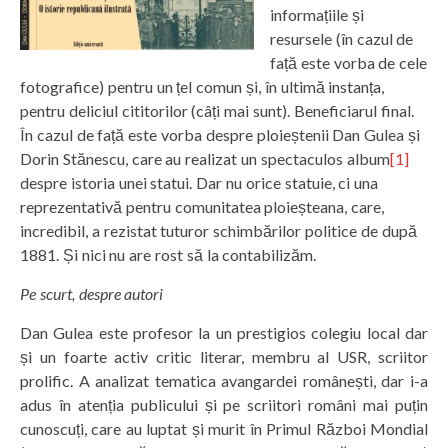
informațiile și
resursele (în cazul de
față este vorba de cele
fotografice) pentru un țel comun și, în ultimă instanța,
pentru deliciul cititorilor (câți mai sunt). Beneficiarul final.
În cazul de față este vorba despre ploieștenii Dan Gulea și
Dorin Stănescu, care au realizat un spectaculos album
[1]
despre istoria unei statui. Dar nu orice statuie, ci una
reprezentativă pentru comunitatea ploieșteana, care,
incredibil, a rezistat tuturor schimbărilor politice de după
1881. Și nici nu are rost să la contabilizăm.
Pe scurt, despre autori
Dan Gulea este profesor la un prestigios colegiu local dar
și un foarte activ critic literar, membru al USR, scriitor
prolific. A analizat tematica avangardei românești, dar i-a
adus în atenția publicului și pe scriitori români mai puțin
cunoscuți, care au luptat și murit în Primul Război Mondial