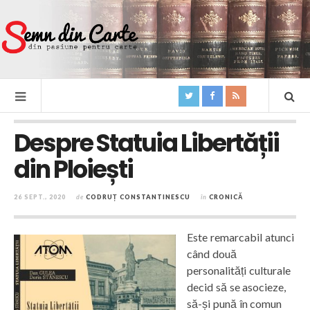
Despre Statuia Libertății
din Ploiești
26 SEPT., 2020
de
CODRUȚ CONSTANTINESCU
în
CRONICĂ
Este remarcabil atunci
când două
personalități culturale
decid să se asocieze,
să-și pună în comun