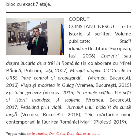
bloc cu exact 7 etaje.
CODRUȚ
CONSTANTINESCU este
istoric și scriitor. Volume
publicate:
Studii
irlandeze
(Institutul European,
Iași, 2006)
Enervări sau
despre bucuria de a trăi în România
(în colaborare cu Mirel
Bănică, Polirom, Iași, 2007)
Mirajul utopiei. Călătoriile în
URSS, între control și propagandă (
Vremea, București,
2013)
Viața și moartea în Gulag (
Vremea, București, 2015
)
Epistolar genevez (
Vremea
-2016) Pe urmele celților. Peripeții
și istorii irlandeze și scoțiene (
Vremea, București,
2017
)
Pedalând prin viață. Jurnalul unui biciclist de cursă
lungă
(Vremea, București, 2018), “Din mărturiile unor
contemporani la făurirea României Mari” (Ploiești, 2019).
Tagged with:
carte
,
cronică
,
Dan Gulea
,
Dorin Stănescu
,
statui