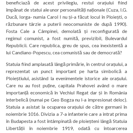
beneficiază de acest privilegiu, restul orașului fiind
împănat de statui ale unor personalități naționale (Cuza, I.G.
Ducă, Iorga- numia Carol I nu și-a făcut locul în Ploiești, o
răzbunare târzie a puterii neocomuniste de după 1990).
Fosta Cale a Câmpinei, demolată și reconfigurată de
regimul comunist, a fost numită, previzibil, Bulevardul
Republicii. Care republica, greu de spus, cea inexistentă a
lui Candiano-Popescu, cea comunistă sau de democrată?
Statuia fiind amplasată lângă primărie, în centrul orașului, a
reprezentat un punct important pe harta simbolică a
Ploieștiului, asistând la evenimentele istorice ale orașului.
Care nu au fost puține, capitala Prahovei având o mare
importanță economică în Vechiul Regat dar și în România
interbelică (numai pe Geo Bogza nu l-a impresionat deloc).
Statuia a asistat la ocuparea orașului de către germani în
noiembrie 1016. Divizia a 7-a infanterie care a intrat prima
în Budapesta a fost întâmpinată de ploieșteni lângă Statuia
Libertății în noiembrie 1919, odată cu întoarcerea