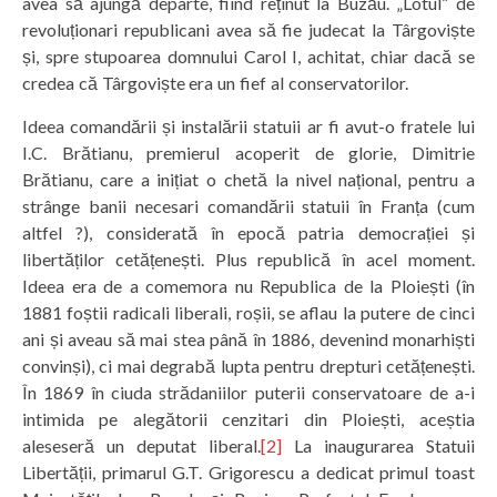
avea să ajungă departe, fiind reținut la Buzău. „Lotul” de
revoluționari republicani avea să fie judecat la Târgoviște
și, spre stupoarea domnului Carol I, achitat, chiar dacă se
credea că Târgoviște era un fief al conservatorilor.
Ideea comandării și instalării statuii ar fi avut-o fratele lui
I.C. Brătianu, premierul acoperit de glorie, Dimitrie
Brătianu, care a inițiat o chetă la nivel național, pentru a
strânge banii necesari comandării statuii în Franța (cum
altfel ?), considerată în epocă patria democrației și
libertăților cetățenești. Plus republică în acel moment.
Ideea era de a comemora nu Republica de la Ploiești (în
1881 foștii radicali liberali, roșii, se aflau la putere de cinci
ani și aveau să mai stea până în 1886, devenind monarhiști
convinși), ci mai degrabă lupta pentru drepturi cetățenești.
În 1869 în ciuda strădaniilor puterii conservatoare de a-i
intimida pe alegătorii cenzitari din Ploiești, aceștia
aleseseră un deputat liberal.
[2]
La inaugurarea Statuii
Libertății, primarul G.T. Grigorescu a dedicat primul toast