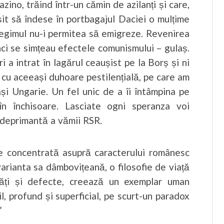
zino, trăind într-un cămin de azilanți și care,
eușit să îndese în portbagajul Daciei o mulțime
 regimul nu-i permitea să emigreze. Revenirea
nci se simțeau efectele comunismului – gulaș.
 a intrat în lagărul ceaușist pe la Borș și ni
i cu aceeași duhoare pestilențială, pe care am
și Ungarie. Un fel unic de a îi întâmpina pe
în închisoare. Lasciate ogni speranza voi
 deprimantă a vămii RSR.
cție concentrată asupră caracterului românesc
varianta sa dâmbovițeană, o filosofie de viață
ăți și defecte, creează un exemplar uman
l, profund și superficial, pe scurt-un paradox
t”