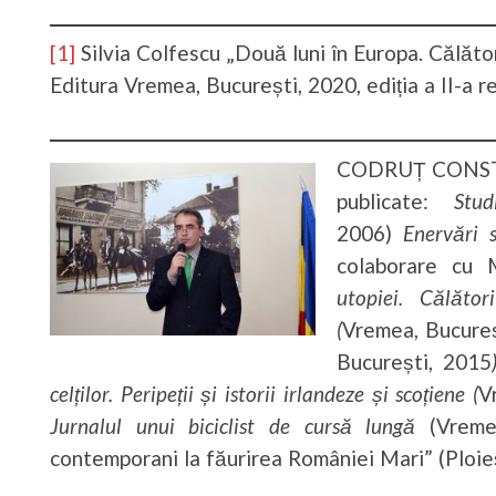
[1]
Silvia Colfescu „Două luni în Europa. Călăto
Editura Vremea, București, 2020, ediția a II-a r
CODRUȚ CONSTAN
publicate:
Stud
2006)
Enervări s
colaborare cu 
utopiei. Călăto
(
Vremea, Bucure
București, 2015
celților. Peripeții și istorii irlandeze și scoțiene (
V
Jurnalul unui biciclist de cursă lungă
(Vremea
contemporani la făurirea României Mari” (Ploieș