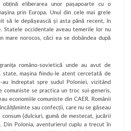
ă obțină eliberarea unor pașapoarte cu o
mașina prin Europa. Unul din cele mai grele
it să le depășească și asta până recent, în
e. Statele occidentale aveau temerile lor nu
a un mare norocos, căci ea se dobândea după
 granița româno-sovietică unde au avut de
ă state, mașina fiindu-le atent cercetată de
-au îndreptat spre sudul Poloniei, vizitând
e comuniste se practica un troc sui-generis,
veau economiile comuniste din CAER. Românii
 încălțăminte sau confecții, care nu se găseau
 consum (dulciuri, gumă de mestecat, jucării
 Din Polonia, aventurierul cuplu a trecut în