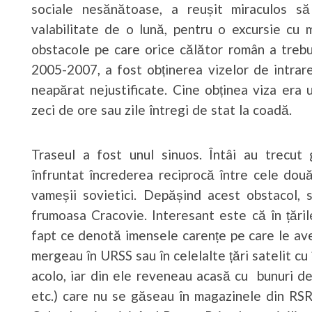
sociale nesănătoase, a reușit miraculos s
valabilitate de o lună, pentru o excursie cu 
obstacole pe care orice călător român a trebu
2005-2007, a fost obținerea vizelor de intrar
neapărat nejustificate. Cine obținea viza er
zeci de ore sau zile întregi de stat la coadă.
Traseul a fost unul sinuos. Întâi au trecut
înfruntat încrederea reciprocă între cele dou
vameșii sovietici. Depășind acest obstacol, s
frumoasa Cracovie. Interesant este că în țăril
fapt ce denotă imensele carențe pe care le a
mergeau în URSS sau în celelalte țări satelit cu
acolo, iar din ele reveneau acasă cu bunuri de
etc.) care nu se găseau în magazinele din RSR.