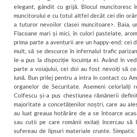
elegant, gândit cu grijă. Blocul muncitoresc 
muncitorului e cu totul altfel decât cei din or
a tuturor nevoilor clasei muncitoare>. Baia, 
Flacoane mari și mici, în culori pastelate, arom
prima parte a aventurii are un happy-end: cei d
mult, să se descurce în infernalul trafic pari
le-a pus la dispoziție locuința ei. Având în v
parte a voiajului, cei doi au fost nevoiți să c
lună. Bun prilej pentru a intra în contact cu A
organelor de Securitate. Asemeni celorlalți 
Colfescu și-a pus chestiunea rămânerii defin
majoritate a concetățenilor noștri, care au ale
au luat greaua hotărâre de a se întoarce acasă
sau cutii pe care românii exilați încercau să
sufereau de lipsuri materiale crunte. Simpatic 