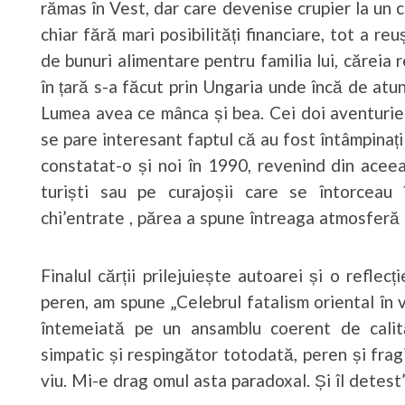
rămas în Vest, dar care devenise crupier la un ca
chiar fără mari posibilități financiare, tot a r
de bunuri alimentare pentru familia lui, căreia
în țară s-a făcut prin Ungaria unde încă de atu
Lumea avea ce mânca și bea. Cei doi aventurieri
se pare interesant faptul că au fost întâmpinaț
constatat-o și noi în 1990, revenind din aceea
turiști sau pe curajoșii care se întorceau 
chi’entrate , părea a spune întreaga atmosferă
Finalul cărții prilejuiește autoarei și o refle
peren, am spune „Celebrul fatalism oriental în 
întemeiată pe un ansamblu coerent de calit
simpatic și respingător totodată, peren și fragi
viu. Mi-e drag omul asta paradoxal. Și îl detes