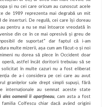
ropa și nu cei care oricum au cunoscut acele
ainte de 1989 reprezenta mai degrabă un mit
l de inserturi. De regulă, cei care își doreau
eau pentru a nu se mai întoarce vreodată în
evenise din ce în ce mai opresivă și greu de
imposibil de suportat” dar faptul că i-am
dura multe mizerii, așa cum am făcut-o și noi
 nimeni nu dorea să plece în Occident doar
 operă, astfel încât doritorii trebuiau să se
solicitat în multe cazuri nu a fost eliberat
enția de a-i considera pe cei care au avut
ul granițelor sale drept simpli supuși, fără
te internaționale au semnat aceste state
 ales oamenii îi aparțineau
, cam asta a fost
, familia Colfescu chiar dacă având origini