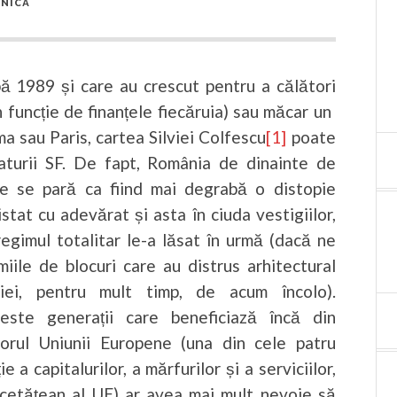
NICĂ
pă 1989 și care au crescut pentru a călători
n funcție de finanțele fiecăruia) sau măcar un
a sau Paris, cartea Silviei Colfescu
[1]
poate
raturii SF. De fapt, România de dinainte de
le se pară ca fiind mai degrabă o distopie
stat cu adevărat și asta în ciuda vestigiilor,
regimul totalitar le-a lăsat în urmă (dacă ne
iile de blocuri care au distrus arhitectural
iei, pentru mult timp, de acum încolo).
este generații care beneficiază încă din
riorul Uniunii Europene (una din cele patru
e a capitalurilor, a mărfurilor și a serviciilor,
 cetățean al UE) ar avea mai mult nevoie să