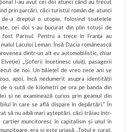
țional l-au avut cei doi atunci când au trecut
ind prin parcări, căci turistul român de atunci
 de-a dreptul o utopie, folosind toatelele
te, cei doi s-au bucurat din plin totuși de
a fost Parisul. Pentru a trece în Franța au
e malul Lacului Leman. Însă Dacia românească
provenea dintr-un alt ev automobilistic, chiar
lveție) „Șoferii încetinesc uluiți, pasagerii
trecut de noi. Un băiețel de vreo zece ani se
oo, apoi, încă nedumerit asupra identității
n de o sută de kilometri pe ora pe banda din
lei și ne examinează curios prin geamul din
lul în care se află dispare în depărtări.” În
zat să nu aibă mari așteptări, căci trăiau într-
 cartier muncitoresc în capitalism și unul în
muncitoare, era și este uriașă „Totul e curat,