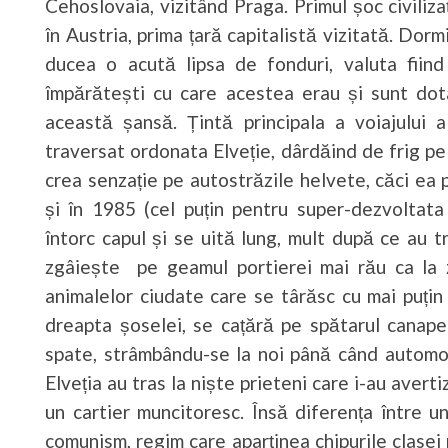
Cehoslovaia, vizitând Praga. Primul șoc civiliza
în Austria, prima țară capitalistă vizitată. Dorm
ducea o acută lipsa de fonduri, valuta fiind
împărătești cu care acestea erau și sunt dota
această șansă. Țintă principala a voiajului 
traversat ordonata Elveție, dârdăind de frig p
crea senzație pe autostrăzile helvete, căci ea 
și în 1985 (cel puțin pentru super-dezvoltata E
întorc capul și se uită lung, mult după ce au 
zgâiește pe geamul portierei mai rău ca la z
animalelor ciudate care se târăsc cu mai puți
dreapta șoselei, se cațără pe spătarul canape
spate, strâmbându-se la noi până când automobi
Elveția au tras la niște prieteni care i-au averti
un cartier muncitoresc. Însă diferența între un
comunism, regim care aparținea chipurile clasei 