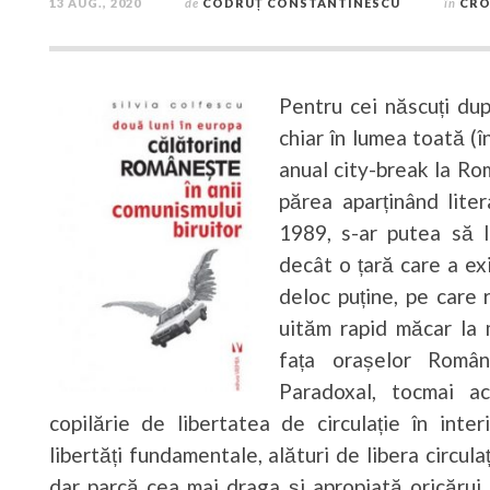
13 AUG., 2020
de
CODRUȚ CONSTANTINESCU
în
CRO
Pentru cei născuți du
chiar în lumea toată (î
anual city-break la Rom
părea aparținând lite
1989, s-ar putea să 
decât o țară care a exi
deloc puține, pe care 
uităm rapid măcar la m
fața orașelor Român
Paradoxal, tocmai ac
copilărie de libertatea de circulație în inte
libertăți fundamentale, alături de libera circulați
dar parcă cea mai draga și apropiată oricărui