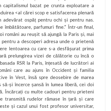
în capitalismul bazat pe crunta exploatare a
ânduirea <al cărei scop e satisfacerea plenară
un adevărat ospăț pentru ochi și pentru nas.
e îmbătătoare, parfumuri fine.” Într-un final,
oi români au reușit să ajungă la Paris și, mai
zan pentru a descoperi adresa unde o prietenă
edere lentoarea cu care s-a desfășurat prima
eară prelungirea vizei de călătorie cu încă o
mbasada RSR la Paris, înțesată de lucrători ai
români care au ajuns în Occident și familia
itive în Vest, însă spre deosebire de marea
s să-și încerce șansă în lumea liberă, cei doi
. Încărcați cu multe cadouri pentru prieteni
 le transmită rudelor rămase în țară și care
este și cazul unui fost profesor universitar,