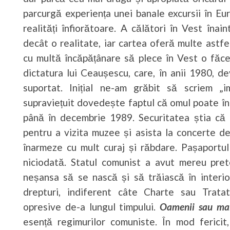
parcurgă experiența unei banale excursii în Eu
realități înfiorătoare. A călători în Vest în
decât o realitate, iar cartea oferă multe astfe
cu multă încăpățânare să plece în Vest o făc
dictatura lui Ceaușescu, care, în anii 1980, d
suportat. Inițial ne-am grăbit să scriem „
supraviețuit dovedește faptul că omul poate în
până în decembrie 1989. Securitatea știa că
pentru a vizita muzee și asista la concerte de
înarmeze cu mult curaj și răbdare. Pașaportul 
niciodată. Statul comunist a avut mereu pret
neșansa să se nască și să trăiască în interior
drepturi, indiferent câte Charte sau Trata
opresive de-a lungul timpului.
Oamenii sau mai
esență regimurilor comuniste. În mod fericit