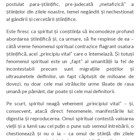
postulat para-științific, pre-judecată „metafizică” a
științelor din zilele noastre, temei negândit și nechestionat
al gândirii și cercetării științifice.
Este firesc ca spiritul și conștiința să incomodeze profund
abordarea științifică și, ca urmare, să fie respinse de ea –
câtă vreme fenomenul spiritual contrazice flagrant osatura
științifică, acel „principiu vital” care o întemeiază. Și totuși
fenomenul spiritual este un „fapt” al umanității la fel de
incontestabil precum sunt migrațiile peștilor și
ultrasunetele delfinilor, un fapt căptușit de milioane de
dovezi, nu doar cele mai strălucite urme lăsate de rasa
umană pe pământ, dar poate și cele mai definitorii.
Pe scurt, spiritul neagă vehement „principiul vital” – și,
consecvent, atacă direct fenomenele, manifestările lui:
digestia și reproducerea. Omul spiritual contestă valoarea
vieții și a lumii sau cel puțin o pune sub semnul întrebării, o
chestionează și nu o ia – ca omul de știință din zilele