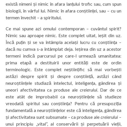
există nimeni și nimic în afara lanțului trofic sau, cum spun
biologii, în vârful lui. Nimic în afara conștiinței, sau – cu un
termen învechit – a spiritului.
Ce mai spune azi omului contemporan – cuvântul spirit?
Nimic sau aproape nimic. Este complet uitat, ieșit din uz.
Încă puțin și se va întâmpla același lucru cu conștiința –
dacă nu cumva s-a întâmplat deja. Ieșirea din uz a acestor
termeni indică parcursul pe care-l urmează umanitatea:
prima etapă a destituirii unor entități este de ordin
terminologic. Este complet neștiințific să mai vorbești
astăzi despre spirit și despre conștiință, astăzi când
neuroștiințele studiază intelectul, inteligența, gândirea și
uneori afectivitatea ca produse ale
creierului
. Dar de ce
este atât de improbabil ca neuroștiințele să studieze
vreodată spiritul sau conștiința? Pentru că presupoziția
fundamentală a neuroștiințelor este că inteligența, gândirea
și afectivitatea sunt subsumate – ca produse ale
creierului
–
unui principiu „vital”, al conservării și perpetuării vieții,