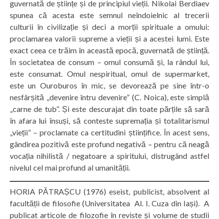
guvernată de științe și de principiul vieții. Nikolai Berdiaev
spunea că acesta este semnul neîndoielnic al trecerii
culturii în civilizație și deci a morții spirituale a omului:
proclamarea valorii supreme a vieții și a acestei lumi. Este
exact ceea ce trăim în această epocă, guvernată de știință.
În societatea de consum – omul consumă și, la rândul lui,
este consumat. Omul nespiritual, omul de supermarket,
este un Ouroburos în mic, se devorează pe sine într-o
nesfârșită „devenire întru devenire” (C. Noica), este simplă
„carne de tub”. Și este descurajat din toate părțile să sară
în afara lui însuși, să conteste supremația și totalitarismul
„vieții” – proclamate ca certitudini științifice. În acest sens,
gândirea pozitivă este profund negativă – pentru că neagă
vocația nihilistă / negatoare a spiritului, distrugând astfel
nivelul cel mai profund al umanității.
HORIA PĂTRAȘCU (1976) eseist, publicist, absolvent al
facultății de filosofie (Universitatea Al. I. Cuza din Iași). A
publicat articole de filozofie în reviste și volume de studii