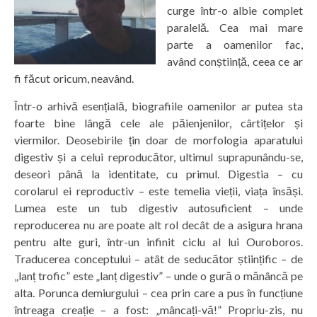
curge într-o albie complet
paralelă. Cea mai mare
parte a oamenilor fac,
având conștiință, ceea ce ar
fi făcut oricum, neavând.
Într-o arhivă esențială, biografiile oamenilor ar putea sta
foarte bine lângă cele ale păienjenilor, cârtițelor și
viermilor. Deosebirile țin doar de morfologia aparatului
digestiv și a celui reproducător, ultimul suprapunându-se,
deseori până la identitate, cu primul. Digestia – cu
corolarul ei reproductiv – este temelia vieții, viața însăși.
Lumea este un tub digestiv autosuficient – unde
reproducerea nu are poate alt rol decât de a asigura hrana
pentru alte guri, într-un infinit ciclu al lui Ouroboros.
Traducerea conceptului – atât de seducător științific – de
„lanț trofic” este „lanț digestiv” – unde o gură o mănâncă pe
alta. Porunca demiurgului – cea prin care a pus în funcțiune
întreaga creație – a fost: „mâncați-vă!” Propriu-zis, nu