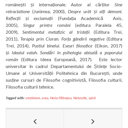
românești și internaționale. Autor al cărților
Sine
retractatione
(Junimea, 2000),
Despre urât și alți demoni.
Reflecții și exclamații
(Fundația Academică Axis,
2005),
Singur printre români
(editura Paralela 45,
2009),
Sentimentul metafizic al tristeții
(Editura Trei,
2011),
Terapia prin Cioran. Forța gândirii negative
(Editura
Trei, 2014),
Pustiul binelui. Eseuri filosofice
(Eikon, 2017)
și
Idealul valah. Sondări în psihologia abisală a poporului
român
(Editura Ideea Europeană, 2017). Este lector
universitar în cadrul Departamentului de Științe Socio-
Umane al Universității Politehnica din București, unde
susține cursuri de Filosofie cognitivistă, Filosofia culturii,
Filosofia culturii tehnice.
Tagged with:
creștinism
,
eseu
,
Horia Pătrașcu
,
Nietzsche
,
spirit