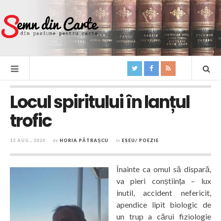
Locul spiritului în lanțul
trofic
13 AUG., 2020
de
HORIA PĂTRAȘCU
în
ESEU/ POEZIE
Înainte ca omul să dispară,
va pieri conștiința – lux
inutil, accident nefericit,
apendice lipit biologic de
un trup a cărui fiziologie