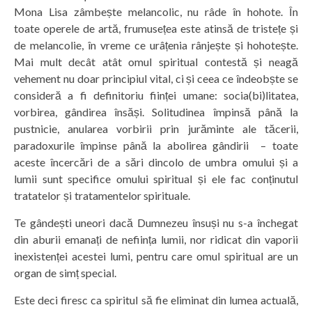
Mona Lisa zâmbește melancolic, nu râde în hohote. În
toate operele de artă, frumusețea este atinsă de tristețe și
de melancolie, în vreme ce urâțenia rânjește și hohotește.
Mai mult decât atât omul spiritual contestă și neagă
vehement nu doar principiul vital, ci și ceea ce îndeobște se
consideră a fi definitoriu ființei umane: socia(bi)litatea,
vorbirea, gândirea însăși. Solitudinea împinsă până la
pustnicie, anularea vorbirii prin jurăminte ale tăcerii,
paradoxurile împinse până la abolirea gândirii – toate
aceste încercări de a sări dincolo de umbra omului și a
lumii sunt specifice omului spiritual și ele fac conținutul
tratatelor și tratamentelor spirituale.
Te gândești uneori dacă Dumnezeu însuși nu s-a închegat
din aburii emanați de neființa lumii, nor ridicat din vaporii
inexistenței acestei lumi, pentru care omul spiritual are un
organ de simț special.
Este deci firesc ca spiritul să fie eliminat din lumea actuală,