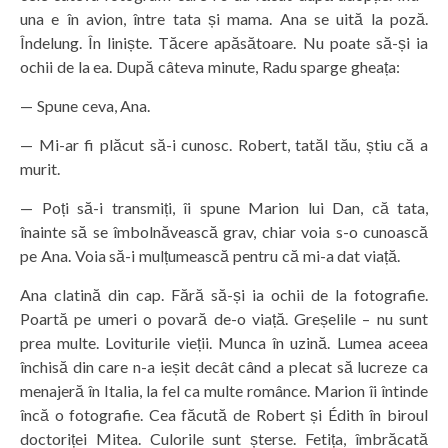
una e în avion, între tata și mama. Ana se uită la poză.
Îndelung. În liniște. Tăcere apăsătoare. Nu poate să-și ia
ochii de la ea. După câteva minute, Radu sparge gheața:
— Spune ceva, Ana.
— Mi-ar fi plăcut să-i cunosc. Robert, tatăl tău, știu că a
murit.
— Poți să-i transmiți, îi spune Marion lui Dan, că tata,
înainte să se îmbolnăvească grav, chiar voia s-o cunoască
pe Ana. Voia să-i mulțumească pentru că mi-a dat viață.
Ana clatină din cap. Fără să-și ia ochii de la fotografie.
Poartă pe umeri o povară de-o viață. Greșelile – nu sunt
prea multe. Loviturile vieții. Munca în uzină. Lumea aceea
închisă din care n-a ieșit decât când a plecat să lucreze ca
menajeră în Italia, la fel ca multe românce. Marion îi întinde
încă o fotografie. Cea făcută de Robert și Édith în biroul
doctoriței Mitea. Culorile sunt șterse. Fetița, îmbrăcată