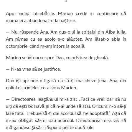
*
Apoi încep întrebările. Marion crede în continuare că
mama ei a abandonat-o la naștere.
— Nu, răspunde Ana. Am dus-o și la spitalul din Alba Iulia.
Am rămas cu ea acolo s-o alăptez. Am lăsat-o abia în
octombrie, când m-am întors la școală.
Marion se întoarce spre Dan, cu privirea de gheață.
— N-aș vrea să se justifice.
Dan își aprinde o țigară ca să-și mascheze jena. Ana, din
colțul ei, a înțeles ce-a spus Marion.
— Directoarea leagănului mi-a zis: „Faci ce vrei, dar să nu
uiți că ești bolnavă și că n-ai unde să stai. Oricum, n-o să-ți
lase fata. Trebuie să-ți dai acordul să fie adoptată.“ Așa că
m-au obligat să-mi dau acordul. Directoarea mi-a zis să
mă gândesc și să-i răspund peste două zile.