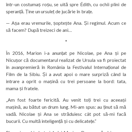
într-un costumaș roșu, se uită spre Édith, cu ochii plini de
speranță. Ține un ursuleț de jucărie în brațe.
— Așa erau vremurile, șoptește Ana. Și regimul. Acum ce
să facem? După treizeci de ani…
*
În 2016, Marion i-a anunțat pe Nicolae, pe Ana și pe
Nicușor că documentarul realizat de Ursula va fi proiectat
în avanpremieră în România la Festivalul Internațional de
Film de la Sibiu. Și a avut apoi o mare surpriză când la
intrare a oprit o mașină cu trei persoane la bord: tata,
mama și fratele.
„Am fost foarte fericită. Au venit toți trei cu aceeași
mașină, au bătut un drum lung. Mi-am spus: au ținut să mă
vadă. Nicolae și Ana se străduiesc cât pot să-mi facă
bucurii. Cu multă inteligență și cu delicatețe.“