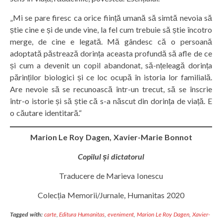
„Mi se pare firesc ca orice ființă umană să simtă nevoia să
știe cine e și de unde vine, la fel cum trebuie să știe încotro
merge, de cine e legată. Mă gândesc că o persoană
adoptată păstrează dorința aceasta profundă să afle de ce
și cum a devenit un copil abandonat, să-nțeleagă dorința
părinților biologici și ce loc ocupă în istoria lor familială.
Are nevoie să se recunoască într-un trecut, să se înscrie
într-o istorie și să știe că s-a născut din dorința de viață. E
o căutare identitară.“
Marion Le Roy Dagen, Xavier-Marie Bonnot
Copilul și dictatorul
Traducere de Marieva Ionescu
Colecția Memorii/Jurnale, Humanitas 2020
Tagged with:
carte
,
Editura Humanitas
,
eveniment
,
Marion Le Roy Dagen
,
Xavier-