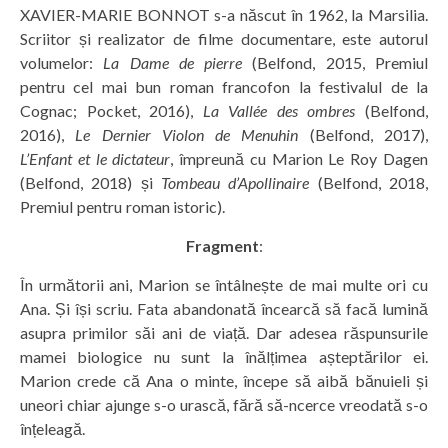
XAVIER-MARIE BONNOT s-a născut în 1962, la Marsilia.
Scriitor și realizator de filme documentare, este autorul
volumelor:
La Dame de pierre
(Belfond, 2015, Premiul
pentru cel mai bun roman francofon la festivalul de la
Cognac; Pocket, 2016),
La Vallée des ombres
(Belfond,
2016),
Le Dernier Violon de Menuhin
(Belfond, 2017),
L’Enfant et le dictateur
, împreună cu Marion Le Roy Dagen
(Belfond, 2018) și
Tombeau d’Apollinaire
(Belfond, 2018,
Premiul pentru roman istoric).
Fragment
:
În următorii ani, Marion se întâlnește de mai multe ori cu
Ana. Și își scriu. Fata abandonată încearcă să facă lumină
asupra primilor săi ani de viață. Dar adesea răspunsurile
mamei biologice nu sunt la înălțimea așteptărilor ei.
Marion crede că Ana o minte, începe să aibă bănuieli și
uneori chiar ajunge s-o urască, fără să-ncerce vreodată s-o
înțeleagă.