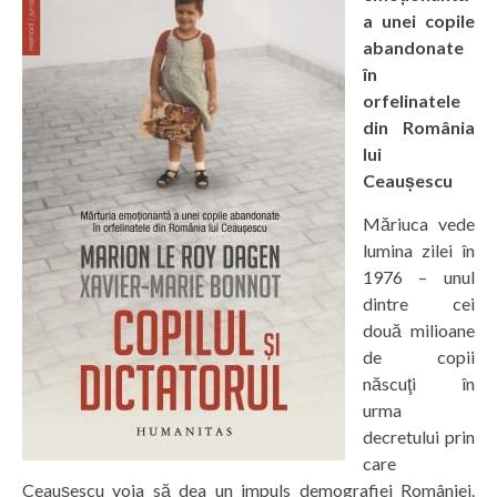
a unei copile
abandonate
în
orfelinatele
din România
lui
Ceaușescu
Măriuca vede
lumina zilei în
1976 – unul
dintre cei
două milioane
de copii
născuţi în
urma
decretului prin
care
Ceauşescu voia să dea un impuls demografiei României.