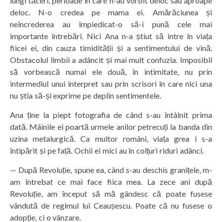
lungi tăceri, perioade în care n-au vorbit deloc sau aproape
deloc. N-o credea pe mama ei. Amărăciunea și
neîncrederea au împiedicat-o să-i pună cele mai
importante întrebări. Nici Ana n-a știut să intre în viața
fiicei ei, din cauza timidității și a sentimentului de vină.
Obstacolul limbii a adâncit și mai mult confuzia. Imposibil
să vorbească numai ele două, în intimitate, nu prin
intermediul unui interpret sau prin scrisori în care nici una
nu știa să-și exprime pe deplin sentimentele.
Ana ține la piept fotografia de când s-au întâlnit prima
dată. Mâinile ei poartă urmele anilor petrecuți la banda din
uzina metalurgică. Ca multor români, viața grea i s-a
întipărit și pe față. Ochii ei mici au în colțuri riduri adânci.
— După Revoluție, spune ea, când s-au deschis granițele, m-
am întrebat ce mai face fiica mea. La zece ani după
Revoluție, am început să mă gândesc că poate fusese
vândută de regimul lui Ceaușescu. Poate că nu fusese o
adopție, ci o vânzare.