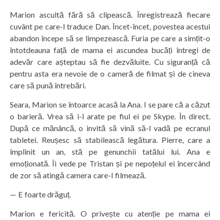
Marion ascultă fără să clipească. Înregistrează fiecare
cuvânt pe care-l traduce Dan. Încet-încet, povestea acestui
abandon începe să se limpezească. Furia pe care a simțit-o
întotdeauna față de mama ei ascundea bucăți întregi de
adevăr care așteptau să fie dezvăluite. Cu siguranță că
pentru asta era nevoie de o cameră de filmat și de cineva
care să pună întrebări.
Seara, Marion se întoarce acasă la Ana. I se pare că a căzut
o barieră. Vrea să i-l arate pe fiul ei pe Skype. În direct.
După ce mănâncă, o invită să vină să-l vadă pe ecranul
tabletei. Reușesc să stabilească legătura. Pierre, care a
împlinit un an, stă pe genunchii tatălui lui. Ana e
emoționată. Îi vede pe Tristan și pe nepoțelul ei încercând
de zor să atingă camera care-l filmează.
— E foarte drăguț.
Marion e fericită. O privește cu atenție pe mama ei