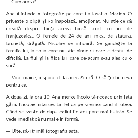
— Cum arată?
Ana îi întinde o fotografie pe care i-a lăsat-o Marion. O
privește o clipă și i-o înapoiază, emoționat. Nu știe ce să
creadă despre ființa aceea tunsă scurt, cu aer de
franțuzoaică. O femeie de 24 de ani, mică de statură,
brunetă, drăguță. Nicolae se înfioară. Se gândește la
familia lui, la soția care nu știe nimic și care e destul de
dificilă. La fiul și la fiica lui, care de-acum s-au ales cu o
soră.
— Vino mâine, îi spune el, la aceeași oră. O să-ți dau ceva
pentru ea.
A doua zi, la ora 10, Ana merge încolo și-ncoace prin fața
gării. Nicolae întârzie. La fel ca pe vremea când îl iubea.
Când se ivește de după colțul Poștei, pare mai bătrân. Se
vede imediat că nu mai e în formă.
— Uite, să-i trimiți fotografia asta.