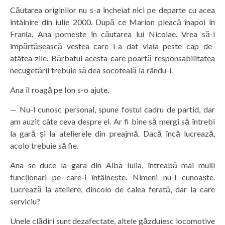
Căutarea originilor nu s-a încheiat nici pe departe cu acea
întâlnire din iulie 2000. După ce Marion pleacă înapoi în
Franța, Ana pornește în căutarea lui Nicolae. Vrea să-i
împărtășească vestea care i-a dat viața peste cap de-
atâtea zile. Bărbatul acesta care poartă responsabilitatea
necugetării trebuie să dea socoteală la rându-i.
Ana îl roagă pe Ion s-o ajute.
— Nu-l cunosc personal, spune fostul cadru de partid, dar
am auzit câte ceva despre el. Ar fi bine să mergi să întrebi
la gară și la atelierele din preajmă. Dacă încă lucrează,
acolo trebuie să fie.
Ana se duce la gara din Alba Iulia, întreabă mai mulți
funcționari pe care-i întâlnește. Nimeni nu-l cunoaște.
Lucrează la ateliere, dincolo de calea ferată, dar la care
serviciu?
Unele clădiri sunt dezafectate, altele găzduiesc locomotive