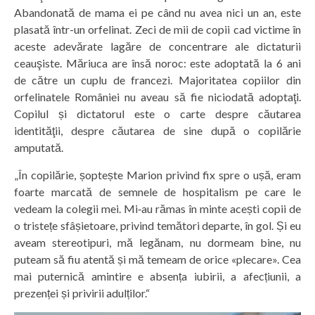
Abandonată de mama ei pe când nu avea nici un an, este
plasată într-un orfelinat. Zeci de mii de copii cad victime în
aceste adevărate lagăre de concentrare ale dictaturii
ceauşiste. Măriuca are însă noroc: este adoptată la 6 ani
de către un cuplu de francezi. Majoritatea copiilor din
orfelinatele României nu aveau să fie niciodată adoptaţi.
Copilul și dictatorul este o carte despre căutarea
identităţii, despre căutarea de sine după o copilărie
amputată.
„În copilărie, șoptește Marion privind fix spre o ușă, eram
foarte marcată de semnele de hospitalism pe care le
vedeam la colegii mei. Mi‑au rămas în minte acești copii de
o tristețe sfâșietoare, privind temători departe, în gol. Și eu
aveam stereotipuri, mă legănam, nu dor­meam bine, nu
puteam să fiu atentă și mă temeam de orice «plecare». Cea
mai puternică amintire e absența iubirii, a afecțiunii, a
prezenței și privirii adulților.“