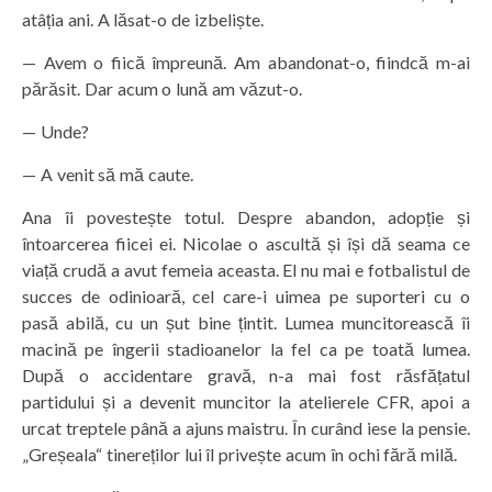
atâția ani. A lăsat-o de izbeliște.
— Avem o fiică împreună. Am abandonat-o, fiindcă m-ai
părăsit. Dar acum o lună am văzut-o.
— Unde?
— A venit să mă caute.
Ana îi povestește totul. Despre abandon, adopție și
întoarcerea fiicei ei. Nicolae o ascultă și își dă seama ce
viață crudă a avut femeia aceasta. El nu mai e fotbalistul de
succes de odinioară, cel care-i uimea pe suporteri cu o
pasă abilă, cu un șut bine țintit. Lumea muncitorească îi
macină pe îngerii stadioanelor la fel ca pe toată lumea.
După o accidentare gravă, n-a mai fost răsfățatul
partidului și a devenit muncitor la atelierele CFR, apoi a
urcat treptele până a ajuns maistru. În curând iese la pensie.
„Greșeala“ tinereților lui îl privește acum în ochi fără milă.