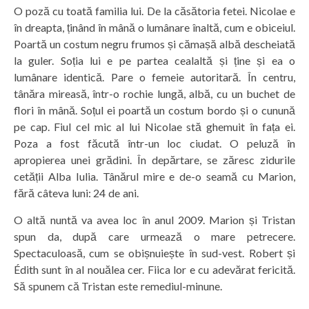
O poză cu toată familia lui. De la căsătoria fetei. Nicolae e
în dreapta, ținând în mână o lumânare înaltă, cum e obiceiul.
Poartă un costum negru frumos și cămașă albă descheiată
la guler. Soția lui e pe partea cealaltă și ține și ea o
lumânare identică. Pare o femeie autoritară. În centru,
tânăra mireasă, într-o rochie lungă, albă, cu un buchet de
flori în mână. Soțul ei poartă un costum bordo și o cunună
pe cap. Fiul cel mic al lui Nicolae stă ghemuit în fața ei.
Poza a fost făcută într-un loc ciudat. O peluză în
apropierea unei grădini. În depărtare, se zăresc zidurile
cetății Alba Iulia. Tânărul mire e de-o seamă cu Marion,
fără câteva luni: 24 de ani.
O altă nuntă va avea loc în anul 2009. Marion și Tristan
spun da, după care urmează o mare petrecere.
Spectaculoasă, cum se obișnuiește în sud-vest. Robert și
Édith sunt în al nouălea cer. Fiica lor e cu adevărat fericită.
Să spunem că Tristan este remediul-minune.