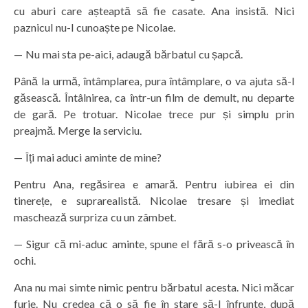
cu aburi care așteaptă să fie casate. Ana insistă. Nici
paznicul nu-l cunoaște pe Nicolae.
— Nu mai sta pe-aici, adaugă bărbatul cu șapcă.
Până la urmă, întâmplarea, pura întâmplare, o va ajuta să-l
găsească. Întâlnirea, ca într-un film de demult, nu departe
de gară. Pe trotuar. Nicolae trece pur și simplu prin
preajmă. Merge la serviciu.
— Îți mai aduci aminte de mine?
Pentru Ana, regăsirea e amară. Pentru iubirea ei din
tinerețe, e suprarealistă. Nicolae tresare și imediat
maschează surpriza cu un zâmbet.
— Sigur că mi-aduc aminte, spune el fără s-o privească în
ochi.
Ana nu mai simte nimic pentru bărbatul acesta. Nici măcar
furie. Nu credea că o să fie în stare să-l înfrunte, după