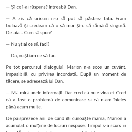
— Și ce i-ai răspuns? întreabă Dan.
— A zis că oricum n-o să pot să păstrez fata. Eram
bolnavă și credeam că o să mor și-o să rămână singură.
De-aia… Cum să spun?
— Nu știai ce să faci?
— Da, nu știam ce să fac.
Pe tot parcursul dialogului, Marion n-a scos un cuvânt.
Impasibilă, cu privirea încordată. După un moment de
tăcere, se adresează lui Dan.
— Mă miră unele informații. Dar cred că nu e vina ei. Cred
că a fost o problemă de comunicare și că n-am înțeles
până acum multe.
De paisprezece ani, de când își cunoaște mama, Marion a
acumulat o mulțime de lucruri nespuse. Timpul s-a scurs în