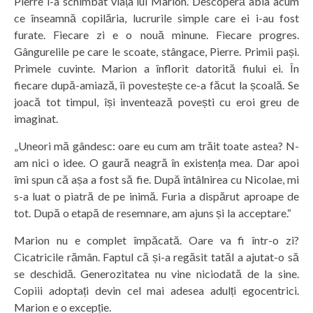
Pierre i-a schimbat viața lui Marion. Descoperă abia acum
ce înseamnă copilăria, lucrurile simple care ei i-au fost
furate. Fiecare zi e o nouă minune. Fiecare progres.
Gângurelile pe care le scoate, stângace, Pierre. Primii pași.
Primele cuvinte. Marion a înflorit datorită fiului ei. În
fiecare după-amiază, îi povestește ce-a făcut la școală. Se
joacă tot timpul, își inventează povești cu eroi greu de
imaginat.
„Uneori mă gândesc: oare eu cum am trăit toate astea? N-
am nici o idee. O gaură neagră în existența mea. Dar apoi
îmi spun că așa a fost să fie. După întâlnirea cu Nicolae, mi
s-a luat o piatră de pe inimă. Furia a dispărut aproape de
tot. După o etapă de resemnare, am ajuns și la acceptare.“
Marion nu e complet împăcată. Oare va fi într-o zi?
Cicatricile rămân. Faptul că și-a regăsit tatăl a ajutat-o să
se deschidă. Generozitatea nu vine niciodată de la sine.
Copiii adoptați devin cel mai adesea adulți egocentrici.
Marion e o excepție.