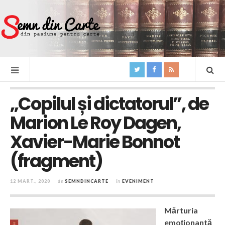
„Copilul și dictatorul”, de
Marion Le Roy Dagen,
Xavier-Marie Bonnot
(fragment)
12 MART., 2020
de
SEMNDINCARTE
în
EVENIMENT
Mărturia
emoționantă