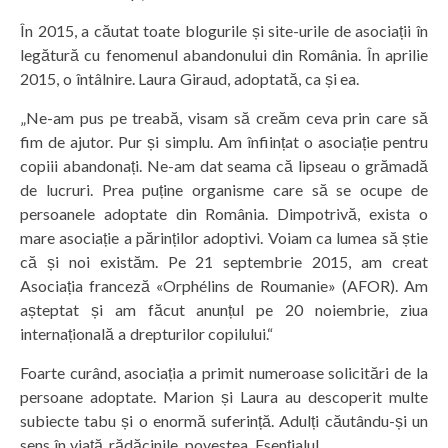
În 2015, a căutat toate blogurile și site-urile de asociații în
legătură cu fenomenul abandonului din România. În aprilie
2015, o întâlnire. Laura Giraud, adoptată, ca și ea.
„Ne-am pus pe treabă, visam să creăm ceva prin care să
fim de ajutor. Pur și simplu. Am înființat o asociație pentru
copiii abandonați. Ne-am dat seama că lipseau o grămadă
de lucruri. Prea puține organisme care să se ocupe de
persoanele adoptate din România. Dimpotrivă, exista o
mare asociație a părinților adoptivi. Voiam ca lumea să știe
că și noi existăm. Pe 21 septembrie 2015, am creat
Asociația franceză «Orphélins de Roumanie» (AFOR). Am
așteptat și am făcut anunțul pe 20 noiembrie, ziua
internațională a drepturilor copilului.“
Foarte curând, asociația a primit numeroase solicitări de la
persoane adoptate. Marion și Laura au descoperit multe
subiecte tabu și o enormă suferință. Adulți căutându-și un
sens în viață, rădăcinile, povestea. Esențialul.