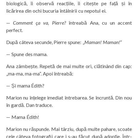
biologică, îi observă reacțiile, îi citește pe față și în
licărirea din ochi bucuria întâlnirii cu nepotul ei.
—
Comment ça va, Pierre?
întreabă Ana, cu un accent
perfect.
După câteva secunde, Pierre spune: „
Maman! Maman!
“
— Spune des mama.
Ana zâmbește. Repetă de mai multe ori, clătinând din cap:
„ma-ma, ma-ma“. Apoi întreabă:
— Și mama Édith?
Marion nu înțelege imediat întrebarea. Se încruntă. Din nou
în gardă. Dan traduce.
— Mama Édith!
Marion nu răspunde. Mai târziu, după multe pahare, scoate
cele câteva fotografii care i s-au făcut după adopție. Într-