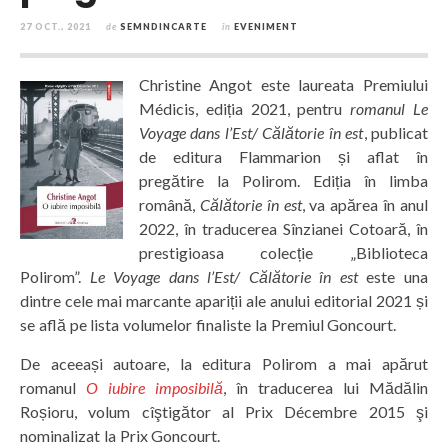
27 OCT., 2021
de
SEMNDINCARTE
în
EVENIMENT
Christine Angot este laureata Premiului
Médicis, ediția 2021, pentru
romanul Le
Voyage dans l’Est/ Călătorie în est
, publicat
de editura Flammarion și aflat în
pregătire la Polirom. Ediția în limba
română,
Călătorie în est
, va apărea în anul
2022, în traducerea Sînzianei Cotoară, în
prestigioasa colecție „Biblioteca
Polirom”.
Le Voyage dans l’Est/ Călătorie în est
este una
dintre cele mai marcante apariții ale anului editorial 2021 și
se află pe lista volumelor finaliste la Premiul Goncourt.
De aceeași autoare, la editura Polirom a mai apărut
romanul
O iubire imposibilă
, în traducerea lui Mădălin
Roșioru, volum cîştigător al Prix Décembre 2015 şi
nominalizat la Prix Goncourt.