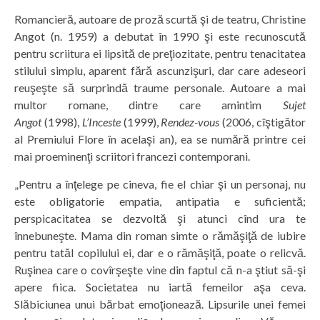
Romancieră, autoare de proză scurtă şi de teatru, Christine
Angot (n. 1959) a debutat în 1990 şi este recunoscută
pentru scriitura ei lipsită de preţiozitate, pentru tenacitatea
stilului simplu, aparent fără ascunzişuri, dar care adeseori
reuşeşte să surprindă traume personale. Autoare a mai
multor romane, dintre care amintim
Sujet
Angot
(1998),
L’Inceste
(1999),
Rendez-vous
(2006, cîştigător
al Premiului Flore în acelaşi an), ea se numără printre cei
mai proeminenţi scriitori francezi contemporani.
„Pentru a înţelege pe cineva, fie el chiar şi un personaj, nu
este obligatorie empatia, antipatia e suficientă;
perspicacitatea se dezvoltă şi atunci cînd ura te
înnebuneşte. Mama din roman simte o rămăşiţă de iubire
pentru tatăl copilului ei, dar e o rămăşiţă, poate o relicvă.
Ruşinea care o covîrşeşte vine din faptul că n-a ştiut să-şi
apere fiica. Societatea nu iartă femeilor aşa ceva.
Slăbiciunea unui bărbat emoţionează. Lipsurile unei femei