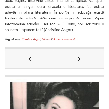
aduc ruşine. Intervine clişeul mamei complice. Vă spun,
există un singur lucru, şi-acela e literatura. Nu există
adevăr în afara literaturii. În poliţie, în educaţie există
frînturi de adevăr. Aşa cum se exprimă Lacan: «Spun
întotdeauna adevărul, nu tot…». Ei bine, noi, scriitorii, îl
spunem, îl spunem tot.” (Christine Angot)
Tagged with:
Christine Angot
,
Editura Polirom
,
eveniment