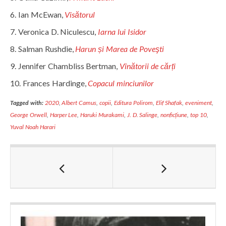
Ian McEwan,
Visătorul
Veronica D. Niculescu,
Iarna lui Isidor
Salman Rushdie,
Harun și Marea de Poveşti
Jennifer Chambliss Bertman,
Vînătorii de cărți
Frances Hardinge,
Copacul minciunilor
Tagged with:
2020
,
Albert Camus
,
copii
,
Editura Polirom
,
Elif Shafak
,
eveniment
,
George Orwell
,
Harper Lee
,
Haruki Murakami
,
J. D. Salinge
,
nonficțiune
,
top 10
,
Yuval Noah Harari