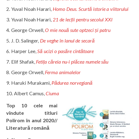
Yuval Noah Harari,
Homo Deus. Scurtă istorie a viitorului
Yuval Noah Harari,
21 de lecții pentru secolul XXI
George Orwell,
O mie nouă sute optzeci și patru
J. D. Salinger,
De veghe în lanul de secară
Harper Lee,
Să ucizi o pasăre cîntătoare
Elif Shafak,
Fetița căreia nu-i plăcea numele său
George Orwell,
Ferma animalelor
Haruki Murakami,
Pădurea norvegiană
Albert Camus,
Ciuma
Top 10 cele mai
vîndute titluri
Polirom în anul 2020//
Literatură română