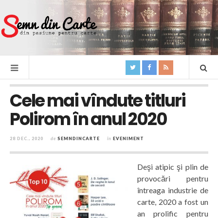
Cele mai vîndute titluri
Polirom în anul 2020
28 DEC., 2020
de
SEMNDINCARTE
în
EVENIMENT
Deşi atipic şi plin de
provocări pentru
întreaga industrie de
carte, 2020 a fost un
an prolific pentru