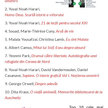
omenirii
Yuval Noah Harari,
Homo Deus. Scurtă istorie a viitorului
Yuval Noah Harari,
21 de lecții pentru secolul XXI
Souad, Marie-Thérèse Cuny,
Arsă de vie
Malala Yousafzai, Christina Lamb,
Eu sînt Malala
Albert Camus,
Mitul lui Sisif. Eseu despre absurd
Yeonmi Park,
Drumul către libertate. Autobiografia unei
refugiate din Coreea de Nord
Yuval Noah Harari, David Vandermeulen, Daniel
Casanave,
Sapiens. O istorie grafică Vol I. Nașterea omenirii
George Orwell,
Despre adevăr
Dita Kraus,
O viață amînată. Memoriile bibliotecarei de la
Auschwitz
Top 10 cele mai