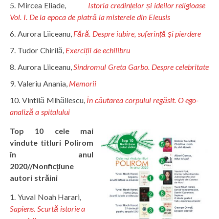
Mircea Eliade,
Istoria credințelor și ideilor religioase
Vol. I. De la epoca de piatră la misterele din Eleusis
Aurora Liiceanu,
Fără. Despre iubire, suferință și pierdere
Tudor Chirilă,
Exerciții de echilibru
Aurora Liiceanu,
Sindromul Greta Garbo. Despre celebritate
Valeriu Anania,
Memorii
Vintilă Mihăilescu,
În căutarea corpului regăsit. O ego-
analiză a spitalului
Top 10 cele mai
vîndute titluri Polirom
în anul
2020//Nonficțiune
autori străini
Yuval Noah Harari,
Sapiens. Scurtă istorie a