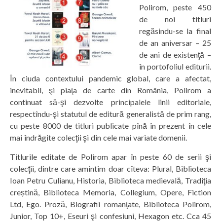
Polirom, peste 450
de noi titluri
regăsindu-se la final
de an aniversar – 25
de ani de existenţă –
în portofoliul editurii.
În ciuda contextului pandemic global, care a afectat,
inevitabil, şi piaţa de carte din România, Polirom a
continuat să-şi dezvolte principalele linii editoriale,
respectîndu-şi statutul de editură generalistă de prim rang,
cu peste 8000 de titluri publicate pînă în prezent în cele
mai îndrăgite colecţii şi din cele mai variate domenii.
Titlurile editate de Polirom apar în peste 60 de serii şi
colecţii, dintre care amintim doar cîteva: Plural, Biblioteca
Ioan Petru Culianu, Historia, Biblioteca medievală, Tradiţia
creștină, Biblioteca Memoria, Collegium, Opere, Fiction
Ltd, Ego. Proză, Biografii romanţate, Biblioteca Polirom,
Junior, Top 10+, Eseuri şi confesiuni, Hexagon etc. Cca 45