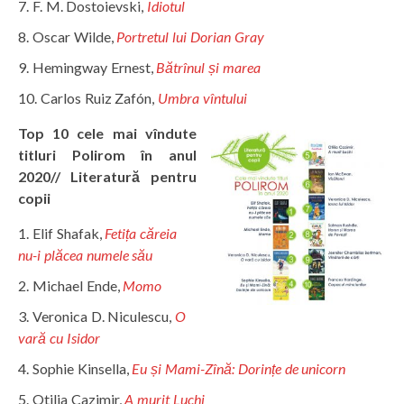
F. M. Dostoievski,
Idiotul
Oscar Wilde,
Portretul lui Dorian Gray
Hemingway Ernest,
Bătrînul și marea
Carlos Ruiz Zafón,
Umbra vîntului
Top 10 cele mai vîndute
titluri Polirom în anul
2020// Literatură pentru
copii
Elif Shafak,
Fetița căreia
nu-i plăcea numele său
Michael Ende,
Momo
Veronica D. Niculescu,
O
vară cu Isidor
Sophie Kinsella,
Eu și Mami-Zînă: Dorințe de unicorn
Otilia Cazimir,
A murit Luchi