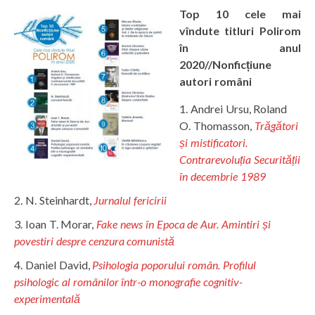
Top 10 cele mai
vîndute titluri Polirom
în anul
2020//Nonficțiune
autori români
Andrei Ursu, Roland
O. Thomasson,
Trăgători
și mistificatori.
Contrarevoluția Securității
în decembrie 1989
N. Steinhardt,
Jurnalul fericirii
Ioan T. Morar,
Fake news în Epoca de Aur. Amintiri și
povestiri despre cenzura comunistă
Daniel David,
Psihologia poporului român. Profilul
psihologic al românilor într-o monografie cognitiv-
experimentală