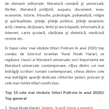
de domenii editoriale: literatură română şi universală,
thriller, literatură poliţistă, suspans, document, eseu,
economie, istorie, filosofie, psihologie, psihanaliză, religie
şi spiritualitate, ştiinţe, ştiinţe politice, ştiinţe umaniste,
artă, cinema, dicţionare, limbi şi enciclopedii, informatică şi
Internet, carte şcolară, sănătate şi dietetică, medicină
reviste etc.
În topul celor mai vîndute titluri Polirom în anul 2020, top
condus de istoricul israelian Yuval Noah Harari, se
regăsesc clasici ai literaturii universale, voci importante ale
literaturii universale contemporane, cîţiva dintre cei mai
îndrăgiţi scriitori români contemporani, cîteva dintre cele
mai îndrăgite apariţii dedicate cititorilor juniori, precum şi
cele mai rîvnite titluri nonfiction.
Top 10 cele mai vîndute titluri Polirom în anul 2020//
Top general
Yuval Noah Harari,
Sapiens. Scurtă istorie a omenirii