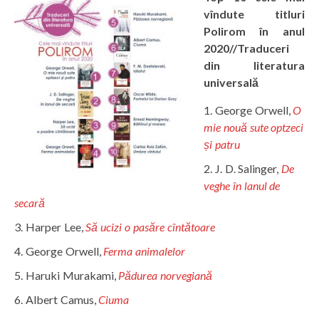
vîndute titluri
Polirom în anul
2020//Traduceri
din literatura
universală
George Orwell,
O
mie nouă sute optzeci
și patru
J. D. Salinger,
De
veghe în lanul de
secară
Harper Lee,
Să ucizi o pasăre cîntătoare
George Orwell,
Ferma animalelor
Haruki Murakami,
Pădurea norvegiană
Albert Camus,
Ciuma