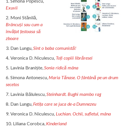
Simona Popescu,
Exuvii
Moni Stănilă,
Brâncuși sau cum a
învățat țestoasa să
zboare
Dan Lungu,
Sînt o baba comunistă!
Veronica D. Niculescu,
Toți copiii librăresei
Lavinia Braniște,
Sonia ridică mâna
Simona Antonescu,
Maria Tănase. O fântână pe un drum
secetos
Lavinia Bălulescu,
Steinhardt. Bughi mambo rag
Dan Lungu,
Fetița care se juca de-a Dumnezeu
Veronica D. Niculescu,
Luchian. Ochii, sufletul, mâna
Liliana Corobca,
Kinderland