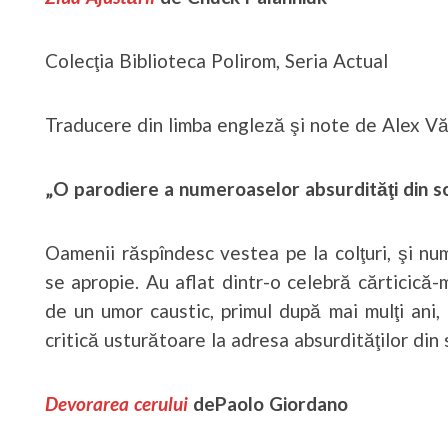
Colecţia Biblioteca Polirom, Seria Actual
Traducere din limba engleză şi note de Alex V
„O parodiere a numeroaselor absurdităţi din s
Oamenii răspîndesc vestea pe la colţuri, şi num
se apropie. Au aflat dintr-o celebră cărticică-
de un umor caustic, primul după mai mulţi ani,
critică usturătoare la adresa absurdităţilor din
Devorarea cerului
dePaolo Giordano