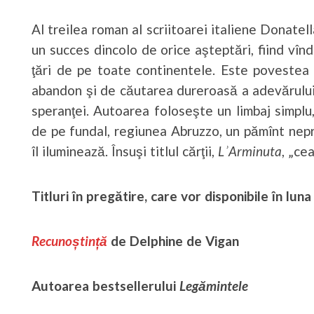
Al treilea roman al scriitoarei italiene Donatel
un succes dincolo de orice aşteptări, fiind vînd
ţări de pe toate continentele. Este povestea
abandon şi de căutarea dureroasă a adevărului la
speranţei. Autoarea foloseşte un limbaj simplu, 
de pe fundal, regiunea Abruzzo, un pămînt nep
îl iluminează. Însuşi titlul cărţii,
LʾArminuta
, „ce
Titluri în pregătire, care vor disponibile în lun
Recunoștință
de Delphine de Vigan
Autoarea bestsellerului
Legămintele