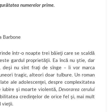
gurătatea numerelor prime
.
la Barbone
prinde într-o noapte trei băieţi care se scaldă
este gardul proprietăţii. Ea încă nu ştie, dar
i, deşi nu sînt fraţi de sînge – îi vor marca
, uneori tragic, alteori doar tulbure. Un roman
rolate ale adolescenţei, despre complexitatea
pre iubire şi moarte violentă,
Devorarea cerului
bilitatea credinţelor de orice fel şi, mai mult
vieţii.