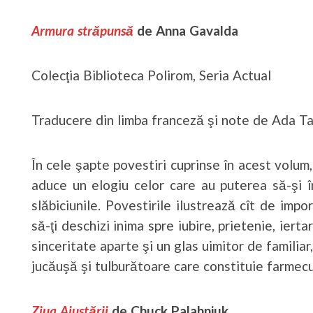
Armura străpunsă
de
Anna Gavalda
Colecţia Biblioteca Polirom, Seria Actual
Traducere din limba franceză şi note de Ada T
În cele şapte povestiri cuprinse în acest volum
aduce un elogiu celor care au puterea să-şi în
slăbiciunile. Povestirile ilustrează cît de impo
să-ţi deschizi inima spre iubire, prietenie, ier
sinceritate aparte şi un glas uimitor de familiar,
jucăuşă şi tulburătoare care constituie farmecu
Ziua Ajustării
de Chuck Palahniuk