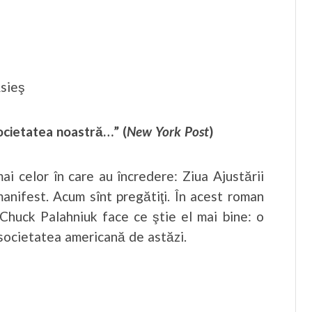
ăsieş
ocietatea noastră…” (
New York Post
)
ai celor în care au încredere: Ziua Ajustării
manifest. Acum sînt pregătiţi. În acest roman
 Chuck Palahniuk face ce ştie el mai bine: o
 societatea americană de astăzi.