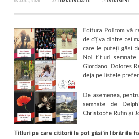
05 AUG., 2020
de
SEMNDINCARTE
în
EVENIMENT
Editura Polirom vă r
de cîțiva dintre cei ma
care le puteți găsi de
Noi titluri semnate
Giordano, Dolores Re
deja pe listele prefer
De asemenea, pentru 
semnate de Delph
Christophe Rufin și J
Titluri pe care cititorii le pot găsi în librăriile fi