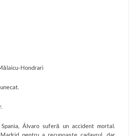
 Mălaicu-Hondrari
tunecat.
.
, Spania, Álvaro suferă un accident mortal.
 Madrid pentru a recunoaşte cadavrul, dar