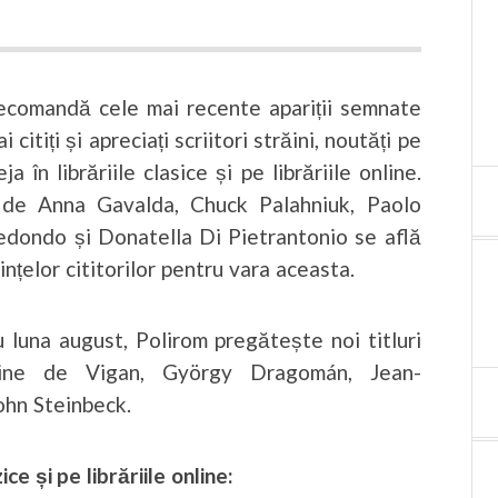
ecomandă cele mai recente apariții semnate
i citiți și apreciați scriitori străini, noutăți pe
ja în librăriile clasice și pe librăriile online.
 de Anna Gavalda, Chuck Palahniuk, Paolo
dondo și Donatella Di Pietrantonio se află
ințelor cititorilor pentru vara aceasta.
luna august, Polirom pregătește noi titluri
ine de Vigan, György Dragomán, Jean-
ohn Steinbeck.
zice și pe librăriile online: