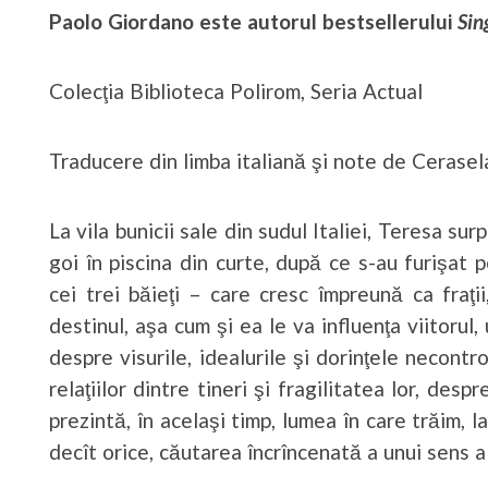
Paolo Giordano este autorul bestsellerului
Sin
Colecţia Biblioteca Polirom, Seria Actual
Traducere din limba italiană şi note de Cerase
La vila bunicii sale din sudul Italiei, Teresa sur
goi în piscina din curte, după ce s-au furişat p
cei trei băieţi – care cresc împreună ca fraţi
destinul, aşa cum şi ea le va influenţa viitorul
despre visurile, idealurile şi dorinţele necont
relaţiilor dintre tineri şi fragilitatea lor, des
prezintă, în acelaşi timp, lumea în care trăim, la
decît orice, căutarea încrîncenată a unui sens al 