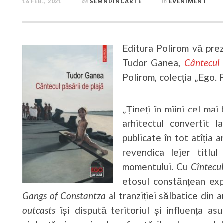
16 FEB., 2021
de
SEMNDINCARTE
în
EVENIMENT
Editura Polirom vă pre
Tudor Ganea,
Cântecul 
Polirom, colecția „Ego. P
„Țineți în mîini cel ma
arhitectul convertit 
publicate în tot atîția 
revendica lejer titlu
momentului. Cu
Cîntecul
etosul constănțean exp
Gangs of Constantza
al tranziției sălbatice din 
outcasts
își dispută teritoriul și influența a