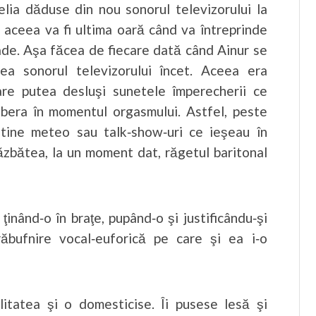
Delia dăduse din nou sonorul televizorului la
 aceea va fi ultima oară când va întreprinde
cade. Aşa făcea de fiecare dată când Ainur se
ea sonorul televizorului încet. Aceea era
care putea desluşi sunetele împerecherii ce
libera în momentul orgasmului. Astfel, peste
letine meteo sau talk‑show‑uri ce ieşeau în
răzbătea, la un moment dat, răgetul baritonal
 ţinând‑o în braţe, pupând‑o şi justificându‑şi
răbufnire vocal‑euforică pe care şi ea i‑o
litatea şi o domesticise. Îi pusese lesă şi