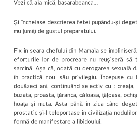
Vezi că aia mică, basarabeanca…
Şi încheiase descrierea fetei pupându‑şi deget
mulţumiţi de gustul preparatului.
Fix în seara chefului din Mamaia se împliniser
eforturile lor de procreare nu reuşiseră să 
sarcină. Aşa că, odată cu derogarea sexuală d
în practică noul său privilegiu. Începuse c
douăzeci ani, continuând selectiv cu : creaţa,
buzata, proasta, ţăranca, căloasa, ţâţoasa, ochi
hoaţa şi muta. Asta până în ziua când deget
prostatic şi‑l teleportase în civilizaţia noduli
formă de manifestare a libidoului.