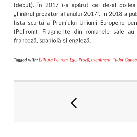
(debut). În 2017 i-a apărut cel de-al doile
„Tînărul prozator al anului 2017”. În 2018 a p
lista scurtă a Premiului Uniunii Europene pe
(Polirom). Fragmente din romanele sale au f
franceză, spaniolă și engleză.
Tagged with:
Editura Polirom
,
Ego. Proză
,
eveniment
,
Tudor Ganea