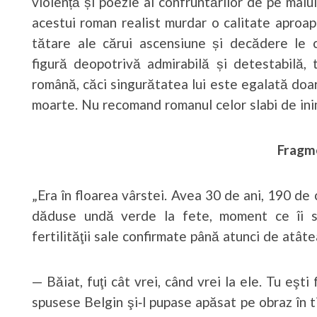
violență și poezie al confruntărilor de pe malu
acestui roman realist murdar o calitate aproape
tătare ale cărui ascensiune și decădere le 
figură deopotrivă admirabilă și detestabilă, t
română, căci singurătatea lui este egalată doar 
moarte. Nu recomand romanul celor slabi de ini
Fragm
„Era în floarea vârstei. Avea 30 de ani, 190 de
dăduse undă verde la fete, moment ce îi ser
fertilităţii sale confirmate până atunci de atâ
— Băiat, fuţi cât vrei, când vrei la ele. Tu eşti 
spusese Belgin şi‑l pupase apăsat pe obraz în t