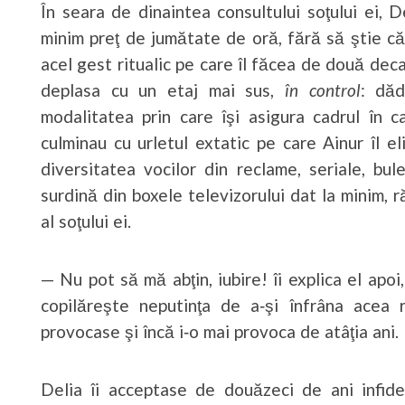
În seara de dinaintea consultului soţului ei, 
minim preţ de jumătate de oră, fără să ştie că
acel gest ritualic pe care îl făcea de două de
deplasa cu un etaj mai sus,
în control
: dăd
modalitatea prin care îşi asigura cadrul în 
culminau cu urletul extatic pe care Ainur îl e
diversitatea vocilor din reclame, seriale, bu
surdină din boxele televizorului dat la minim, 
al soţului ei.
— Nu pot să mă abţin, iubire! îi explica el apoi,
copilăreşte neputinţa de a‑şi înfrâna acea 
provocase şi încă i‑o mai provoca de atâţia ani.
Delia îi acceptase de douăzeci de ani infide