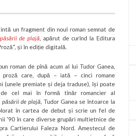
zintă un fragment din noul roman semnat de
păsării de plajă
, apărut de curînd la Editura
roză”, și în ediție digitală.
i bun roman de pînă acum al lui Tudor Ganea,
la proză care, după – iată – cinci romane
ani (unele premiate și deja traduse), își poate
l de cel mai în formă tînăr romancier al
 păsării de plajă
, Tudor Ganea se întoarce la
lorat în cartea de debut și scrie un fel de
anii ’90 în care diverse grupări multietnice de
supra Cartierului Faleza Nord. Amestecul de