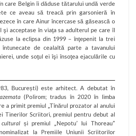
în care Belgin îi dăduse tătarului undă verde
ete ce aveau să treacă prin garsonieră în
rezece în care Ainur încercase să găsească o
şi acceptase în viaţa sa adulterul pe care îl
zuse la eclipsa din 1999 – înţepenit la trei
e întunecate de cealaltă parte a tavanului
ierei, unde soţul ei îşi însoţea ejaculările cu
83, București) este arhitect. A debutat în
azemata
(Polirom; tradus în 2020 în limba
e a primit premiul „Tînărul prozator al anului
i Tinerilor Scriitori, premiul pentru debut al
cultural
și premiul „Nepotu’ lui Thoreau”
ominalizat la Premiile Uniunii Scriitorilor