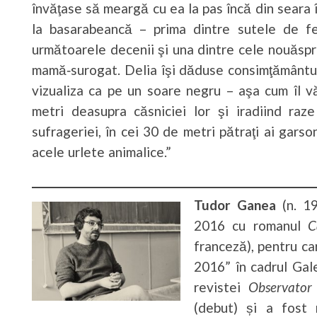
învăţase să meargă cu ea la pas încă din seara 
la basarabeancă – prima dintre sutele de f
următoarele decenii şi una dintre cele nouăsp
mamă‑surogat. Delia îşi dăduse consimţământul 
vizualiza ca pe un soare negru – aşa cum îl vă
metri deasupra căsniciei lor şi iradiind raz
sufrageriei, în cei 30 de metri pătraţi ai garson
acele urlete animalice.”
Tudor Ganea
(n. 19
2016 cu romanul
C
franceză), pentru car
2016” în cadrul Gale
revistei
Observator 
(debut) și a fost n