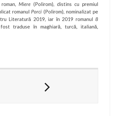
a roman,
Miere
(Polirom), distins cu premiul
ublicat romanul
Porci
(Polirom), nominalizat pe
ntru Literatură 2019, iar în 2019 romanul
8
ost traduse în maghiară, turcă, italiană,