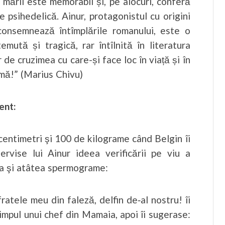
l mării este memorabil și, pe alocuri, conferă
 psihedelică. Ainur, protagonistul cu origini
consemnează întîmplările romanului, este o
emută și tragică, rar întîlnită în literatura
de cruzimea cu care-și face loc în viață și în
mă!” (Marius Chivu)
ent:
 centimetri şi 100 de kilograme când Belgin îi
vise lui Ainur ideea verificării pe viu a
tea şi atâtea spermograme:
fratele meu din faleză, delfin de‑al nostru! îi
impul unui chef din Mamaia, apoi îi sugerase: