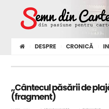
DESPRE
CRONICĂ
I
„Cântecul păsării de pla
(fragment)