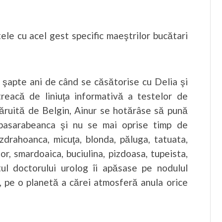
ele cu acel gest specific maeştrilor bucătari
ă şapte ani de când se căsătorise cu Delia şi
treacă de liniuţa informativă a testelor de
ăruită de Belgin, Ainur se hotărâse să pună
u basarabeanca şi nu se mai oprise timp de
 zdrahoanca, micuţa, blonda, păluga, tatuata,
şor, smardoaica, buciulina, pizdoasa, tupeista,
ul doctorului urolog îi apăsase pe nodulul
lor, pe o planetă a cărei atmosferă anula orice