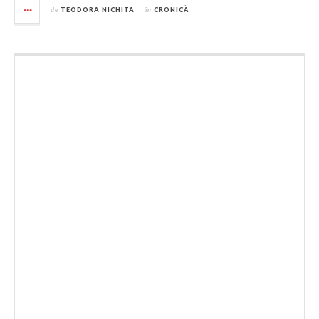
de
TEODORA NICHITA
în
CRONICĂ