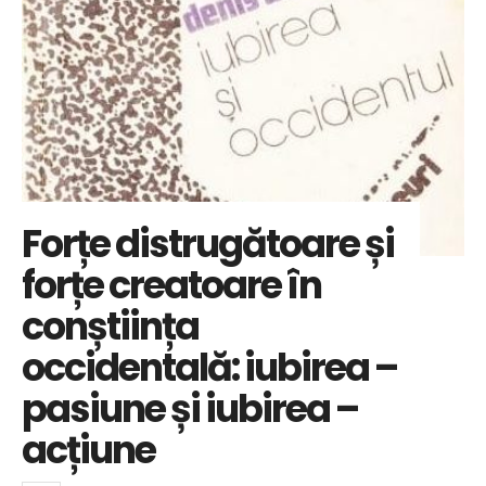
Forțe distrugătoare și
forțe creatoare în
conștiința
occidentală: iubirea –
pasiune și iubirea –
acțiune