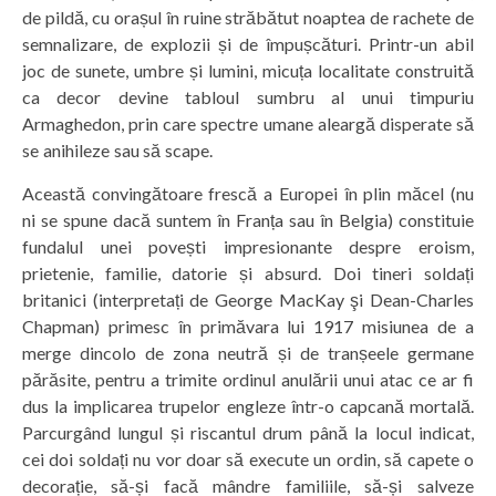
de pildă, cu orașul în ruine străbătut noaptea de rachete de
semnalizare, de explozii și de împușcături. Printr-un abil
joc de sunete, umbre și lumini, micuța localitate construită
ca decor devine tabloul sumbru al unui timpuriu
Armaghedon, prin care spectre umane aleargă disperate să
se anihileze sau să scape.
Această convingătoare frescă a Europei în plin măcel (nu
ni se spune dacă suntem în Franța sau în Belgia) constituie
fundalul unei povești impresionante despre eroism,
prietenie, familie, datorie și absurd. Doi tineri soldați
britanici (interpretați de George MacKay şi Dean-Charles
Chapman) primesc în primăvara lui 1917 misiunea de a
merge dincolo de zona neutră și de tranșeele germane
părăsite, pentru a trimite ordinul anulării unui atac ce ar fi
dus la implicarea trupelor engleze într-o capcană mortală.
Parcurgând lungul și riscantul drum până la locul indicat,
cei doi soldați nu vor doar să execute un ordin, să capete o
decorație, să-și facă mândre familiile, să-și salveze