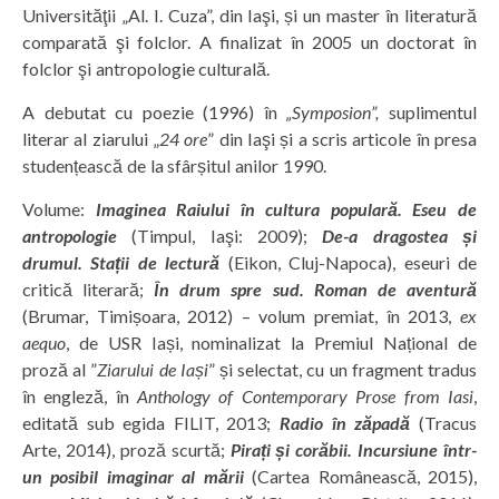
Universităţii „Al. I. Cuza”, din Iaşi, și un master în literatură
comparată şi folclor. A finalizat în 2005 un doctorat în
folclor şi antropologie culturală.
A debutat cu poezie (1996) în
„Symposion”,
suplimentul
literar al ziarului „
24 ore
” din Iaşi și a scris articole în presa
studențească de la sfârșitul anilor 1990.
Volume:
Imaginea Raiului în cultura populară. Eseu de
antropologie
(Timpul, Iaşi: 2009);
De-a dragostea și
drumul. Stații de lectură
(Eikon, Cluj-Napoca), eseuri de
critică literară;
În drum spre sud. Roman de aventură
(Brumar, Timișoara, 2012) – volum premiat, în 2013,
ex
aequo
, de USR Iași, nominalizat la Premiul Național de
proză al ”
Ziarului de Iași
” și selectat, cu un fragment tradus
în engleză, în
Anthology of Contemporary Prose from Iasi
,
editată sub egida FILIT, 2013;
Radio în zăpadă
(Tracus
Arte, 2014), proză scurtă;
Pirați și corăbii. Incursiune într-
un posibil imaginar al mării
(Cartea Românească, 2015),