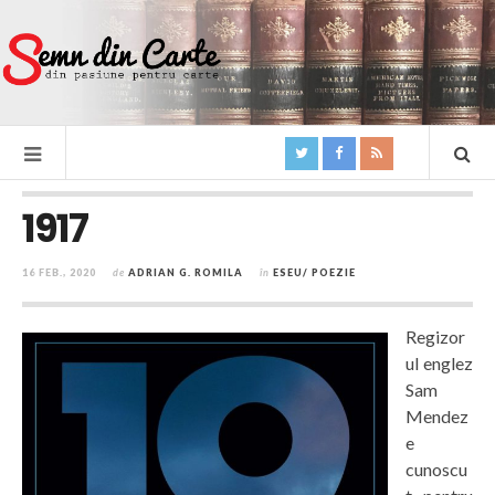
1917
16 FEB., 2020
de
ADRIAN G. ROMILA
în
ESEU/ POEZIE
Regizor
ul englez
Sam
Mendez
e
cunoscu