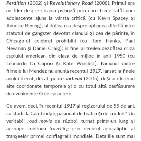
Perdition
(2002) și
Revolutionary Road
(2008). Primul era
un film despre strania psihoză prin care trece tatăl unei
adolescente ajuns la vârsta critică (cu Kevin Spacey și
Annette Bening); al doilea era despre opțiunea dificilă între
statutul de gangster devotat clanului și cea de părinte, în
Chicago-ul celebrei prohibiții (cu Tom Hanks, Paul
Newman și Daniel Craig); în fine, al treilea dezbătea criza
cuplului american din clasa de mijloc în anii 1950 (cu
Leonardo Di Caprio și Kate Winslett). Niciunul dintre
filmele lui Mendez nu anunța recentul
1917
, lansat la finele
anului trecut, decât, poate
Jarhead
(2005), deși acolo erau
alte coordonate temporale și o cu totul altă desfășurare
de evenimente și de caractere.
Ce avem, deci, în recentul
1917
al regizorului de 55 de ani,
cu studii la Cambridge, pasionat de teatru și de cricket? Un
veritabil
road movie
de război, turnat printr-un lung și
aproape continuu
travelling
prin decorul apocaliptic al
tranșeelor primei conflagrații mondiale. Detaliile sunt mai