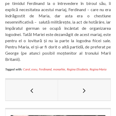
pe timidul Ferdinand la o întrevedere în biroul său, îi
explică necesitatea acestui mariaj, Ferdinand – care nu era
îndrăgostit de Maria, dar asta era o chestiune
nesemnificativă – salută militărește, ia act de hotărâre, iar
împăratul german se ocupă încântat de organizarea
logodnei. Tatăl Mariei este dezamăgit de acest mariaj, este
pentru el o lovitură și nu ia parte la logodna fiicei sale.
Pentru Maria, el și-ar fi dorit o altă partidă, de preferat pe
George (pe atunci posibil moștenitor al tronului Marii
Britanii).
Tagged with:
Carol
,
eseu
,
Ferdinand
,
monarhie
,
Regina Elisabeta
,
Regina Maria