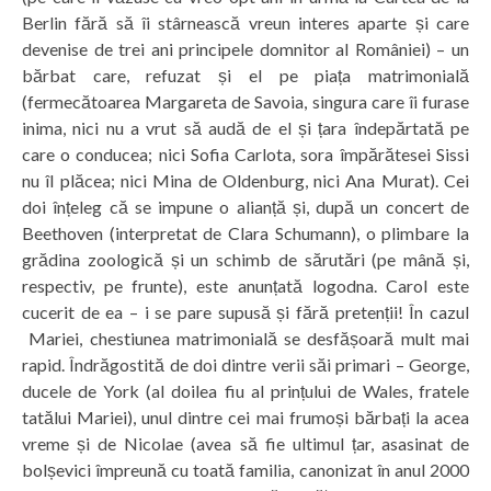
Berlin fără să îi stârnească vreun interes aparte și care
devenise de trei ani principele domnitor al României) – un
bărbat care, refuzat și el pe piața matrimonială
(fermecătoarea Margareta de Savoia, singura care îi furase
inima, nici nu a vrut să audă de el și țara îndepărtată pe
care o conducea; nici Sofia Carlota, sora împărătesei Sissi
nu îl plăcea; nici Mina de Oldenburg, nici Ana Murat). Cei
doi înțeleg că se impune o alianță și, după un concert de
Beethoven (interpretat de Clara Schumann), o plimbare la
grădina zoologică și un schimb de sărutări (pe mână și,
respectiv, pe frunte), este anunțată logodna. Carol este
cucerit de ea – i se pare supusă și fără pretenții! În cazul
Mariei, chestiunea matrimonială se desfășoară mult mai
rapid. Îndrăgostită de doi dintre verii săi primari – George,
ducele de York (al doilea fiu al prințului de Wales, fratele
tatălui Mariei), unul dintre cei mai frumoși bărbați la acea
vreme și de Nicolae (avea să fie ultimul țar, asasinat de
bolșevici împreună cu toată familia, canonizat în anul 2000