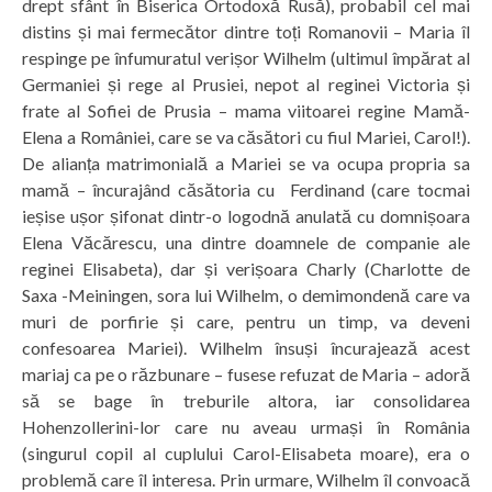
drept sfânt în Biserica Ortodoxă Rusă), probabil cel mai
distins și mai fermecător dintre toți Romanovii – Maria îl
respinge pe înfumuratul verișor Wilhelm (ultimul împărat al
Germaniei și rege al Prusiei, nepot al reginei Victoria și
frate al Sofiei de Prusia – mama viitoarei regine Mamă-
Elena a României, care se va căsători cu fiul Mariei, Carol!).
De alianța matrimonială a Mariei se va ocupa propria sa
mamă – încurajând căsătoria cu Ferdinand (care tocmai
ieșise ușor șifonat dintr-o logodnă anulată cu domnișoara
Elena Văcărescu, una dintre doamnele de companie ale
reginei Elisabeta), dar și verișoara Charly (Charlotte de
Saxa -Meiningen, sora lui Wilhelm, o demimondenă care va
muri de porfirie și care, pentru un timp, va deveni
confesoarea Mariei). Wilhelm însuși încurajează acest
mariaj ca pe o răzbunare – fusese refuzat de Maria – adoră
să se bage în treburile altora, iar consolidarea
Hohenzollerini-lor care nu aveau urmași în România
(singurul copil al cuplului Carol-Elisabeta moare), era o
problemă care îl interesa. Prin urmare, Wilhelm îl convoacă