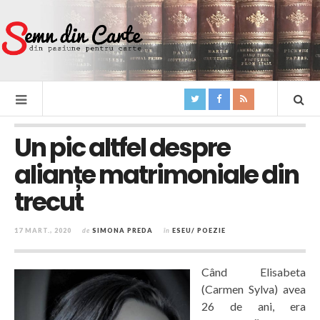
Un pic altfel despre
alianțe matrimoniale din
trecut
17 MART., 2020
de
SIMONA PREDA
în
ESEU/ POEZIE
Când Elisabeta
(Carmen Sylva) avea
26 de ani, era