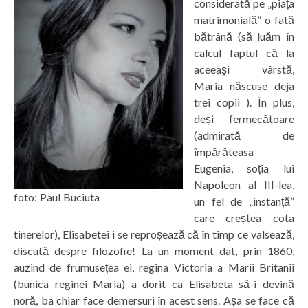
considerată pe „piața
matrimonială” o fată
bătrână (să luăm în
calcul faptul că la
aceeași vârstă,
Maria născuse deja
trei copii ). În plus,
deși fermecătoare
(admirată de
împărăteasa
Eugenia, soția lui
Napoleon al III-lea,
foto: Paul Buciuta
un fel de „instanță”
care creștea cota
tinerelor), Elisabetei i se reproșează că în timp ce valsează,
discută despre filozofie! La un moment dat, prin 1860,
auzind de frumusețea ei, regina Victoria a Marii Britanii
(bunica reginei Maria) a dorit ca Elisabeta să-i devină
noră, ba chiar face demersuri în acest sens. Așa se face că