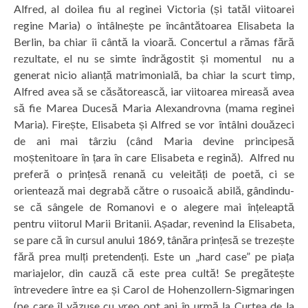
Alfred, al doilea fiu al reginei Victoria (și tatăl viitoarei
regine Maria) o întâlnește pe încântătoarea Elisabeta la
Berlin, ba chiar îi cântă la vioară. Concertul a rămas fără
rezultate, el nu se simte îndrăgostit și momentul nu a
generat nicio alianță matrimonială, ba chiar la scurt timp,
Alfred avea să se căsătorească, iar viitoarea mireasă avea
să fie Marea Ducesă Maria Alexandrovna (mama reginei
Maria). Firește, Elisabeta și Alfred se vor întâlni douăzeci
de ani mai târziu (când Maria devine principesă
moștenitoare în țara în care Elisabeta e regină). Alfred nu
preferă o prințesă renană cu veleități de poetă, ci se
orientează mai degrabă către o rusoaică abilă, gândindu-
se că sângele de Romanovi e o alegere mai înțeleaptă
pentru viitorul Marii Britanii. Așadar, revenind la Elisabeta,
se pare că în cursul anului 1869, tânăra prințesă se trezește
fără prea mulți pretendenți. Este un „hard case” pe piața
mariajelor, din cauză că este prea cultă! Se pregătește
întrevedere între ea și Carol de Hohenzollern-Sigmaringen
(pe care îl văzuse cu vreo opt ani în urmă la Curtea de la