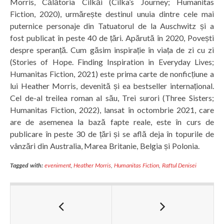
Morris, Călătoria Cilkăi (Cilka’s Journey; Humanitas
Fiction, 2020), urmărește destinul unuia dintre cele mai
puternice personaje din Tatuatorul de la Auschwitz și a
fost publicat în peste 40 de țări. Apărută în 2020, Povești
despre speranță. Cum găsim inspirație în viața de zi cu zi
(Stories of Hope. Finding Inspiration in Everyday Lives;
Humanitas Fiction, 2021) este prima carte de nonficțiune a
lui Heather Morris, devenită și ea bestseller internațional.
Cel de-al treilea roman al său, Trei surori (Three Sisters;
Humanitas Fiction, 2022), lansat în octombrie 2021, care
are de asemenea la bază fapte reale, este în curs de
publicare în peste 30 de țări și se află deja în topurile de
vânzări din Australia, Marea Britanie, Belgia și Polonia.
Tagged with:
eveniment
,
Heather Morris
,
Humanitas Fiction
,
Raftul Denisei