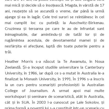
mai mică și decide să o însoțească. Magda, în vârstă de 17
ani, reușește să se ascundă o vreme, dar până la urmă
ajunge și ea în lagăr. Cele trei surori se reîntâlnesc în cel
mai cumplit loc cu putință: la Auschwitz-Birkenau.
Cruzimea și teroarea pe care le au de înfruntat sunt
inimaginabile, dar amintindu-și de tatăl lor și de
rugămintea acestuia, de devotamentul mamei și de
nesfârșita ei afecțiune, luptă din toate puterile pentru a
trăi.
Heather Morris s-a născut la Te Awamutu, în Noua
Zeelandă. Și-a început studiile universitare la Canterbury
University, în 1986, iar după ce s-a mutat în Australia le-a
finalizat la Monash University, în 1991. În 1996 s-a înscris
la un curs pentru scenariști profesioniști la Australian
College of Journalism. A urmat apoi mai multe
workshopuri și seminare de scenaristică, atât în Australia,
cât și în SUA. În 2003 l-a cunoscut pe Lale Sokolov, și
prima formă a poveștii lui s-a constituit într-un scenariu cu