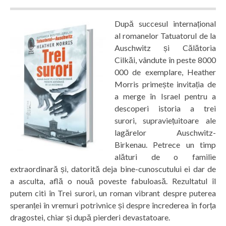
După succesul internațional
al romanelor Tatuatorul de la
Auschwitz și Călătoria
Cilkăi, vândute în peste 8000
000 de exemplare, Heather
Morris primește invitația de
a merge în Israel pentru a
descoperi istoria a trei
surori, supraviețuitoare ale
lagărelor Auschwitz-
Birkenau. Petrece un timp
alături de o familie
extraordinară și, datorită deja bine-cunoscutului ei dar de
a asculta, află o nouă poveste fabuloasă. Rezultatul îl
putem citi în Trei surori, un roman vibrant despre puterea
speranței în vremuri potrivnice și despre încrederea în forța
dragostei, chiar și după pierderi devastatoare.