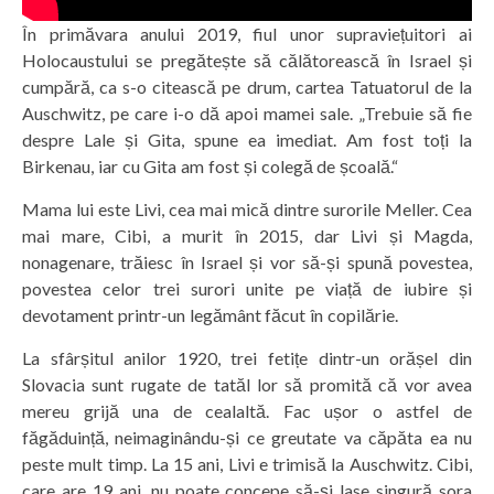
În primăvara anului 2019, fiul unor supraviețuitori ai
Holocaustului se pregătește să călătorească în Israel și
cumpără, ca s-o citească pe drum, cartea Tatuatorul de la
Auschwitz, pe care i-o dă apoi mamei sale. „Trebuie să fie
despre Lale și Gita, spune ea imediat. Am fost toți la
Birkenau, iar cu Gita am fost și colegă de școală.“
Mama lui este Livi, cea mai mică dintre surorile Meller. Cea
mai mare, Cibi, a murit în 2015, dar Livi și Magda,
nonagenare, trăiesc în Israel și vor să-și spună povestea,
povestea celor trei surori unite pe viață de iubire și
devotament printr-un legământ făcut în copilărie.
La sfârșitul anilor 1920, trei fetițe dintr-un orășel din
Slovacia sunt rugate de tatăl lor să promită că vor avea
mereu grijă una de cealaltă. Fac ușor o astfel de
făgăduință, neimaginându-și ce greutate va căpăta ea nu
peste mult timp. La 15 ani, Livi e trimisă la Auschwitz. Cibi,
care are 19 ani, nu poate concepe să-și lase singură sora