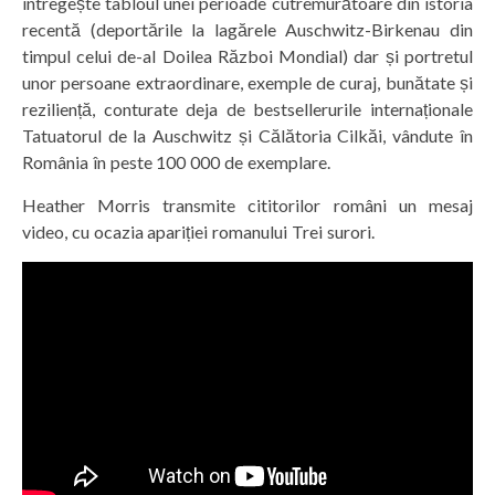
întregește tabloul unei perioade cutremurătoare din istoria
recentă (deportările la lagărele Auschwitz-Birkenau din
timpul celui de-al Doilea Război Mondial) dar și portretul
unor persoane extraordinare, exemple de curaj, bunătate și
reziliență, conturate deja de bestsellerurile internaționale
Tatuatorul de la Auschwitz și Călătoria Cilkăi, vândute în
România în peste 100 000 de exemplare.
Heather Morris transmite cititorilor români un mesaj
video, cu ocazia apariției romanului Trei surori.