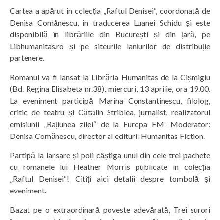
Cartea a apărut în colecția „Raftul Denisei“, coordonată de
Denisa Comănescu, în traducerea Luanei Schidu și este
disponibilă în librăriile din București și din țară, pe
Libhumanitas.ro și pe siteurile lanțurilor de distribuție
partenere.
Romanul va fi lansat la Librăria Humanitas de la Cișmigiu
(Bd. Regina Elisabeta nr.38), miercuri, 13 aprilie, ora 19.00.
La eveniment participă Marina Constantinescu, filolog,
critic de teatru și Cătălin Striblea, jurnalist, realizatorul
emisiunii „Rațiunea zilei“ de la Europa FM; Moderator:
Denisa Comănescu, director al editurii Humanitas Fiction.
Partipă la lansare și poți câștiga unul din cele trei pachete
cu romanele lui Heather Morris publicate în colecția
„Raftul Denisei“! Citiți aici detalii despre tombolă și
eveniment.
Bazat pe o extraordinară poveste adevărată, Trei surori