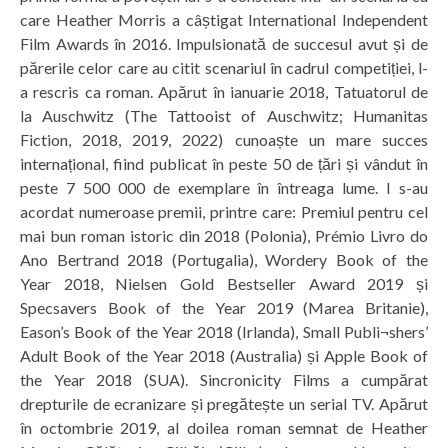
care Heather Morris a câștigat International Independent
Film Awards în 2016. Impulsionată de succesul avut și de
părerile celor care au citit scenariul în cadrul competiției, l-
a rescris ca roman. Apărut în ianuarie 2018, Tatuatorul de
la Auschwitz (The Tattooist of Auschwitz; Humanitas
Fiction, 2018, 2019, 2022) cunoaște un mare succes
internațional, fiind publicat în peste 50 de țări și vândut în
peste 7 500 000 de exemplare în întreaga lume. I s-au
acordat numeroase premii, printre care: Premiul pentru cel
mai bun roman istoric din 2018 (Polonia), Prémio Livro do
Ano Bertrand 2018 (Portugalia), Wordery Book of the
Year 2018, Nielsen Gold Bestseller Award 2019 și
Specsavers Book of the Year 2019 (Marea Britanie),
Eason’s Book of the Year 2018 (Irlanda), Small Publi¬shers’
Adult Book of the Year 2018 (Australia) și Apple Book of
the Year 2018 (SUA). Sincronicity Films a cumpărat
drepturile de ecranizare și pregătește un serial TV. Apărut
în octombrie 2019, al doilea roman semnat de Heather