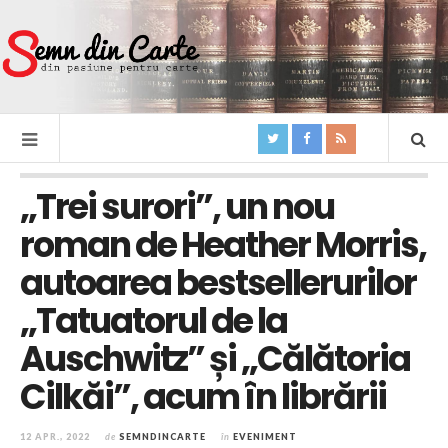
„Trei surori”, un nou
roman de Heather Morris,
autoarea bestsellerurilor
„Tatuatorul de la
Auschwitz” și „Călătoria
Cilkăi”, acum în librării
12 APR., 2022
de
SEMNDINCARTE
în
EVENIMENT