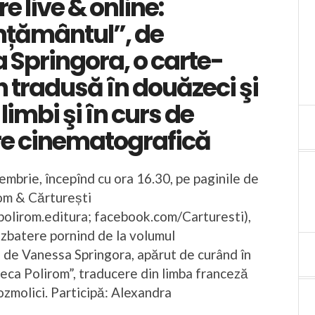
e live & online:
țământul”, de
Springora, o carte-
tradusă în douăzeci şi
limbi şi în curs de
e cinematografică
embrie, începînd cu ora 16.30, pe paginile de
om & Cărturești
olirom.editura; facebook.com/Carturesti),
ezbatere pornind de la volumul
de Vanessa Springora, apărut de curând în
teca Polirom”, traducere din limba franceză
zmolici. Participă: Alexandra