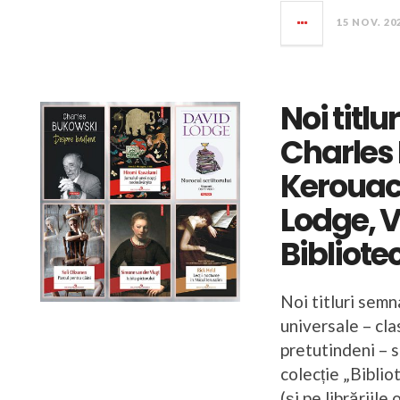
15 NOV. 20
Noi titlu
Charles
Kerouac
Lodge, V
Bibliote
Noi titluri semn
universale – clas
pretutindeni – s
colecție „Bibliot
(și pe librăriil