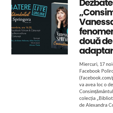
Dezbater
„Consim
Vanessa 
fenomen 
două de 
adaptar
Miercuri, 17 noi
Facebook Polir
(facebook.com/p
va avea loc o d
Consimțământul 
colecția „Biblio
de Alexandra Co