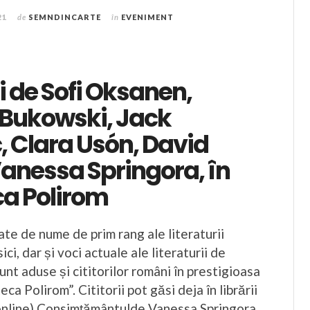
21
de
SEMNDINCARTE
în
EVENIMENT
ri de Sofi Oksanen,
 Bukowski, Jack
, Clara Usón, David
anessa Springora, în
ca Polirom
ate de nume de prim rang ale literaturii
ici, dar și voci actuale ale literaturii de
unt aduse și cititorilor români în prestigioasa
eca Polirom”. Cititorii pot găsi deja în librării
e online) Consimțământulde Vanessa Springora,