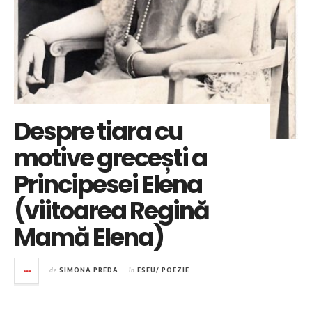
Despre tiara cu
motive grecești a
Principesei Elena
(viitoarea Regină
Mamă Elena)
de
SIMONA PREDA
în
ESEU/ POEZIE