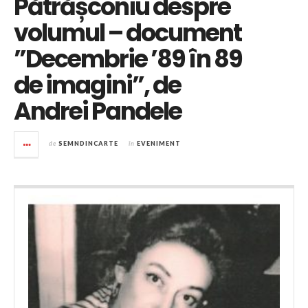
Pătrășconiu despre
volumul – document
”Decembrie ’89 în 89
de imagini”, de
Andrei Pandele
de
SEMNDINCARTE
în
EVENIMENT