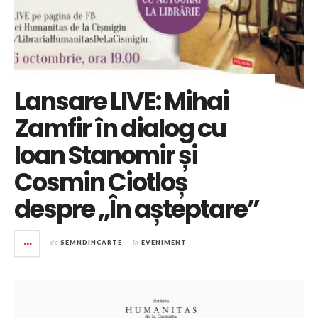
Lansare LIVE: Mihai
Zamfir în dialog cu
Ioan Stanomir și
Cosmin Ciotloș
despre „În așteptare”
de
SEMNDINCARTE
în
EVENIMENT